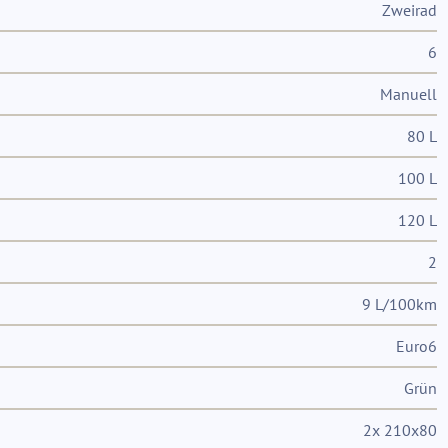
Zweirad
6
Manuell
80 L
100 L
120 L
2
9 L/100km
Euro6
Grün
2x 210x80