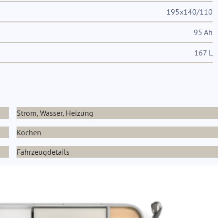
195x140/110
95 Ah
167 L
Strom, Wasser, Heizung
Kochen
Fahrzeugdetails