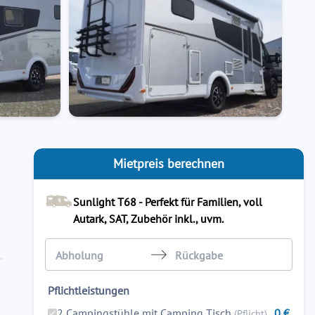
Mietpreis berechnen
Sunlight T68 - Perfekt für Familien, voll
Autark, SAT, Zubehör inkl., uvm.
Navigate
Navigate
Pflichtleistungen
forward
backward
to
to
2 Campingstühle mit Camping Tisch
0
€
(Pflicht)