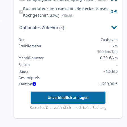
interact
interact
Küchenutensilien (Geschirr, Bestecke, Gläser,
0
€
with
with
Kochgeschirr, usw.)
(Pflicht)
the
the
calendar
calendar
Optionales Zubehör
(
5
)
and
and
select
select
Ort
Cuxhaven
Freikilometer
a
a
-
km
300 km/Tag
date.
date.
Mehrkilometer
0,30 €/km
Press
Press
Saison
-
the
the
Dauer
-
Nächte
question
question
Gesamtpreis
mark
mark
Kaution
1.500,00 €
key
key
to
to
Unverbindlich anfragen
get
get
the
the
Kostenlos & unverbindlich – noch keine Buchung
keyboard
keyboard
shortcuts
shortcuts