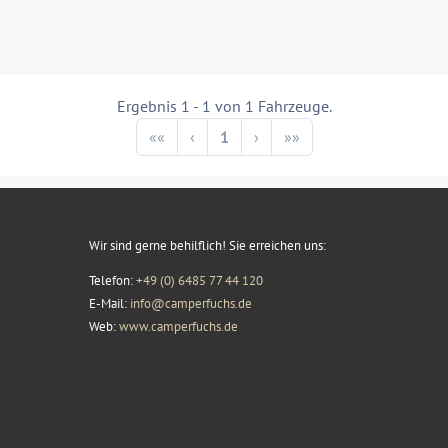
Ergebnis 1 - 1 von 1 Fahrzeuge.
Previous
Next
««
‹
1
›
»»
Wir sind gerne behilflich! Sie erreichen uns:
Telefon:
+49 (0) 6485 77 44 120
E-Mail:
info@camperfuchs.de
Web:
www.camperfuchs.de