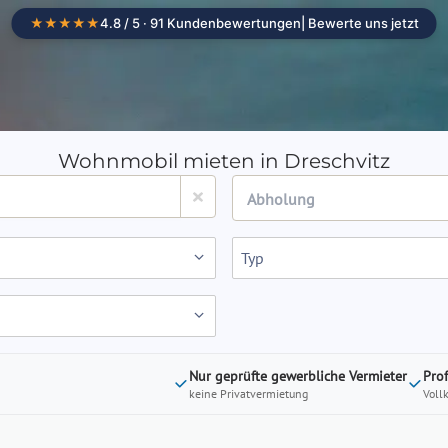
★★★★★
4.8 / 5 · 91 Kundenbewertungen
| Bewerte uns jetzt
Camper mieten
Standorte
Wohnmob
Wohnmobil mieten in Dreschvitz
Navigate
forward
Typ
to
interact
with
the
calendar
Nur geprüfte gewerbliche Vermieter
Pro
keine Privatvermietung
Voll
and
select
a