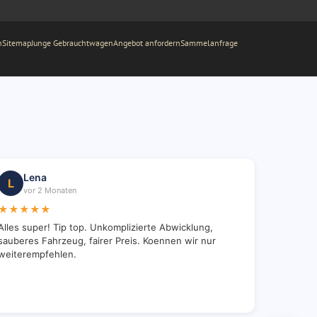
n
Sitemap
Junge Gebrauchtwagen
Angebot anfordern
Sammelanfrage
Lena
L
vor 2 Monaten
★★★★★
Alles super! Tip top. Unkomplizierte Abwicklung,
sauberes Fahrzeug, fairer Preis. Koennen wir nur
weiterempfehlen.