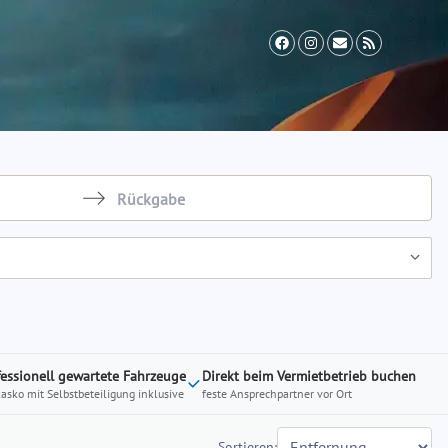
il Zusatzversicherung
Vermieter werden
FAQ
Navigate
backward
to
interact
with
the
calendar
fessionell gewartete Fahrzeuge
Direkt beim Vermietbetrieb buchen
kasko mit Selbstbeteiligung inklusive
feste Ansprechpartner vor Ort
and
select
a
Sortieren: