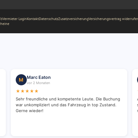
’s
Vermieter Login
Kontakt
Datenschutz
Zusatzversicherung
Versicherungsvertrag widerrufe
cheine
Marc Eaton
M
vor 2 Monaten
★★★★★
Sehr freundliche und kompetente Leute. Die Buchung
war unkompliziert und das Fahrzeug in top Zustand.
Gerne wieder!