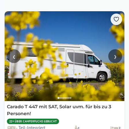
‹
›
Carado T 447 mit SAT, Solar uvm. für bis zu 3
Personen!
22× ÜBER CAMPERFUCHS GEBUCHT
Teil-Integriert
4
3