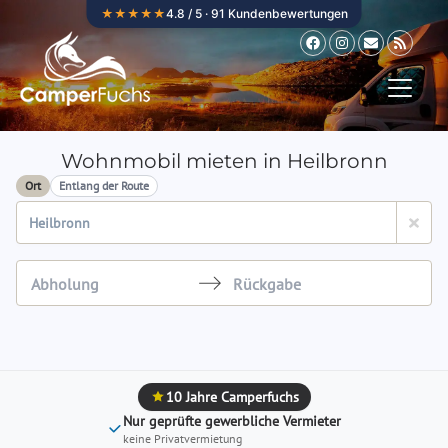
Zum Inhalt springen
★★★★★
4.8 / 5 · 91 Kundenbewertungen
Wohnmobil mieten in Heilbronn
Ort
Entlang der Route
Navigate
Navigate
forward
backward
to
to
interact
interact
10 Jahre Camperfuchs
with
with
Nur geprüfte gewerbliche Vermieter
the
the
keine Privatvermietung