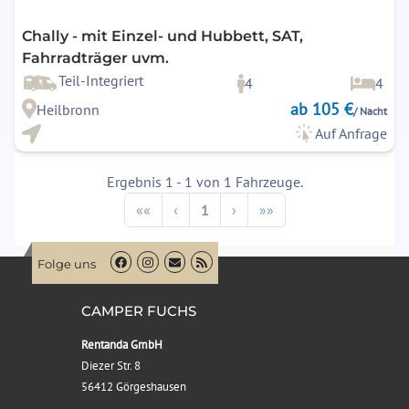
Chally - mit Einzel- und Hubbett, SAT,
Fahrradträger uvm.
Teil-Integriert
4
4
ab 105 €
Heilbronn
/ Nacht
Auf Anfrage
Ergebnis 1 - 1 von 1 Fahrzeuge.
Previous
Next
««
‹
1
›
»»
Folge uns
CAMPER FUCHS
Rentanda GmbH
Diezer Str. 8
56412 Görgeshausen