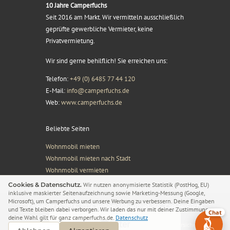
10 Jahre Camperfuchs
Seit 2016 am Markt. Wir vermitteln ausschließlich
geprüfte gewerbliche Vermieter, keine
Privatvermietung.
Wir sind gerne behilflich! Sie erreichen uns:
Telefon:
+49 (0) 6485 77 44 120
E-Mail:
info@camperfuchs.de
Web:
www.camperfuchs.de
Beliebte Seiten
Wohnmobil mieten
Wohnmobil mieten nach Stadt
Wohnmobil vermieten
Cookies & Datenschutz.
Wir nutzen anonymisierte Statistik (PostHog, EU)
inklusive maskierter Seitenaufzeichnung sowie Marketing-Messung (Google,
Microsoft), um Camperfuchs und unsere Werbung zu verbessern. Deine Eingaben
Copyright © 2016-2026 Wohnmobilvermietung - CamperFuchs
und Texte bleiben dabei verborgen. Wir laden das nur mit deiner Zustimmung –
Chat
deine Wahl gilt für ganz camperfuchs.de.
Datenschutz
Filter
Impressum
AGB’s
Vermieter Login
Kontakt
Datenschutz
Zusatzversicherung