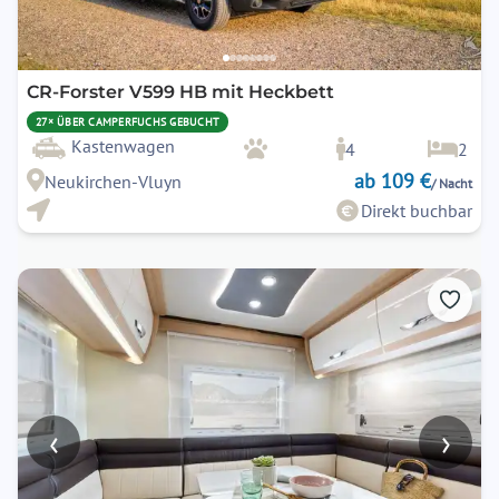
CR-Forster V599 HB mit Heckbett
27× ÜBER CAMPERFUCHS GEBUCHT
Kastenwagen
4
2
ab 109 €
Neukirchen-Vluyn
/ Nacht
Direkt buchbar
‹
›