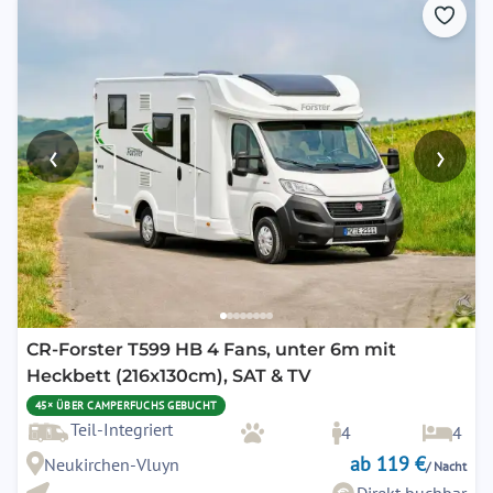
‹
›
CR-Forster T599 HB 4 Fans, unter 6m mit
Heckbett (216x130cm), SAT & TV
45× ÜBER CAMPERFUCHS GEBUCHT
Teil-Integriert
4
4
ab 119 €
Neukirchen-Vluyn
/ Nacht