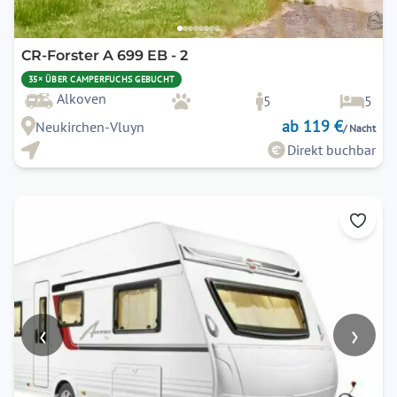
CR-Forster A 699 EB - 2
35× ÜBER CAMPERFUCHS GEBUCHT
Alkoven
5
5
ab 119 €
Neukirchen-Vluyn
/ Nacht
Direkt buchbar
‹
›