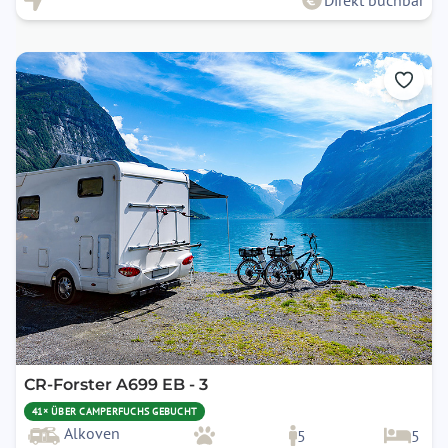
Direkt buchbar
CR-Forster A699 EB - 3
41× ÜBER CAMPERFUCHS GEBUCHT
Alkoven
5
5