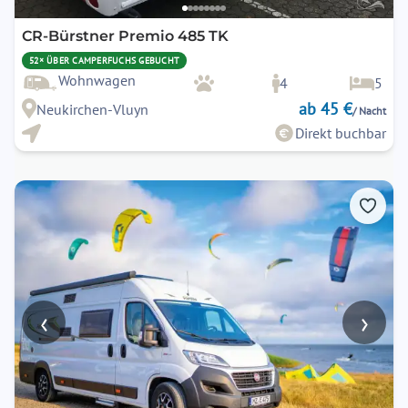
CR-Bürstner Premio 485 TK
52× ÜBER CAMPERFUCHS GEBUCHT
Wohnwagen
4
5
ab 45 €
Neukirchen-Vluyn
/ Nacht
Direkt buchbar
‹
›