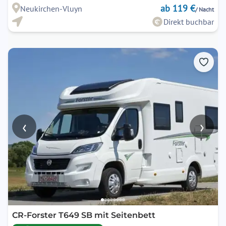
ab 119 €
Neukirchen-Vluyn
/ Nacht
Direkt buchbar
‹
›
CR-Forster T649 SB mit Seitenbett