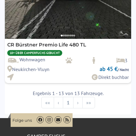
CR Bürstner Premio Life 480 TL
18× ÜBER CAMPERFUCHS GEBUCHT
Wohnwagen
3
ab 45 €
Neukirchen-Vluyn
/ Nacht
Direkt buchbar
Ergebnis 1 - 13 von 13 Fahrzeuge.
Previous
Next
««
‹
1
›
»»
Folge uns