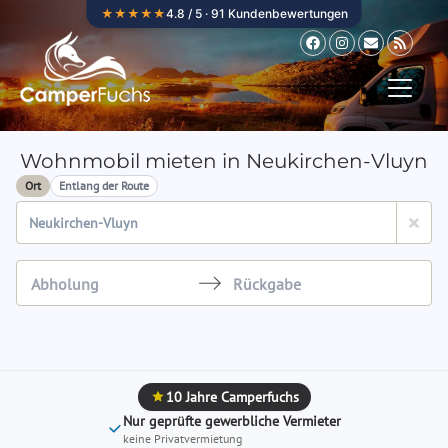
Zum Inhalt springen
★★★★★
4.8 / 5 · 91 Kundenbewertungen
Wohnmobil mieten in Neukirchen-Vluyn
Ort
Entlang der Route
Navigate
Navigate
forward
backward
to
to
interact
interact
10 Jahre Camperfuchs
with
with
Nur geprüfte gewerbliche Vermieter
the
the
keine Privatvermietung