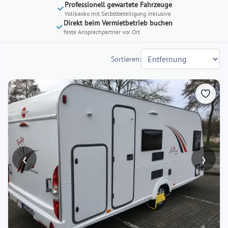
Professionell gewartete Fahrzeuge
calendar
calendar
Vollkasko mit Selbstbeteiligung inklusive
and
and
Direkt beim Vermietbetrieb buchen
select
select
feste Ansprechpartner vor Ort
a
a
date.
date.
Sortieren:
Press
Press
the
the
question
question
mark
mark
key
key
to
to
get
get
the
the
‹
›
keyboard
keyboard
shortcuts
shortcuts
for
for
changing
changing
dates.
dates.