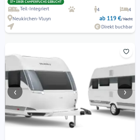
37× ÜBER CAMPERFUCHS GEBUCHT
Teil-Integriert
4
4
ab 119 €
Neukirchen-Vluyn
/ Nacht
Direkt buchbar
‹
›