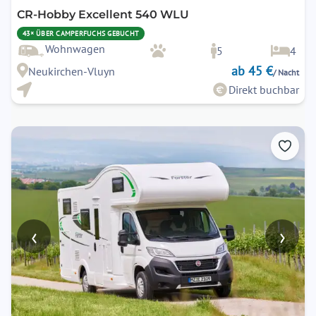
CR-Hobby Excellent 540 WLU
43× ÜBER CAMPERFUCHS GEBUCHT
Wohnwagen
5
4
ab 45 €
Neukirchen-Vluyn
/ Nacht
Direkt buchbar
‹
›