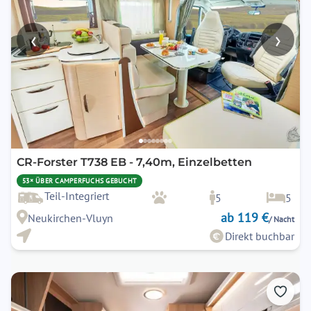
‹
›
CR-Forster T738 EB - 7,40m, Einzelbetten
53× ÜBER CAMPERFUCHS GEBUCHT
Teil-Integriert
5
5
ab 119 €
Neukirchen-Vluyn
/ Nacht
Direkt buchbar