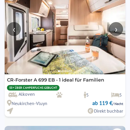
‹
›
CR-Forster A 699 EB - 1 ideal für Familien
55× ÜBER CAMPERFUCHS GEBUCHT
Alkoven
5
5
ab 119 €
Neukirchen-Vluyn
/ Nacht
Direkt buchbar