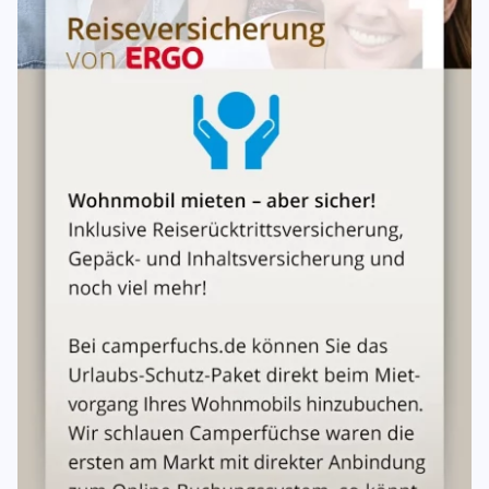
Bedarf auf eigene Kosten während der Mietzeit und bringt
es vollgetankt zurück . Bitte beachten Sie den, für das
jeweilige Fahrzeug, entsprechende Kraftstoff zu tanken
sowie entsprechen Ad-Blue aufzufüllen. (siehe
Betriebsanleitung oder Tankdeckel) Bringt der Mieter das
Fahrzeug mit nicht vollständig gefülltem Kraftstofftank
zum Vermieter zurück, übernimmt der Vermieter das
Auftanken. Für diese zusätzliche Leistung kann der
Vermieter die Bezahlung einer angemessenen Vergütung
beanspruchen, die Kosten für den nachgefüllten Kraftstoff
muss der Mieter auf Nachweis zum Tagespreis vergüten.
Versicherung
Das Fahrzeug ist als Selbstfahrervermietfahrzeug wie folgt
versichert:
Kfz Haftpflichtversicherung mit einer Deckungssumme
von mindestens 50 Mio. EUR pauschal.
Teil- und Vollkaskoversicherung mit einer
Selbstbeteiligung in Höhe von 1000,-- Euro Teilkasko und