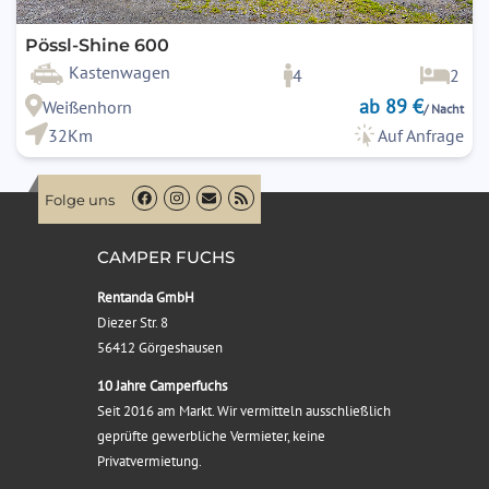
Pössl-Shine 600
Kastenwagen
4
2
ab 89 €
Weißenhorn
/ Nacht
32Km
Auf Anfrage
Folge uns
CAMPER FUCHS
Rentanda GmbH
Diezer Str. 8
56412 Görgeshausen
10 Jahre Camperfuchs
Seit 2016 am Markt. Wir vermitteln ausschließlich
geprüfte gewerbliche Vermieter, keine
Privatvermietung.