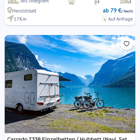
Fahrradträger)
Teil-Integriert
4
4
ab 79 €
Heroldstatt
/ Nacht
17Km
Auf Anfrage
Carrado T338 Einzelbetten / Hubbett (Navi, Sat,