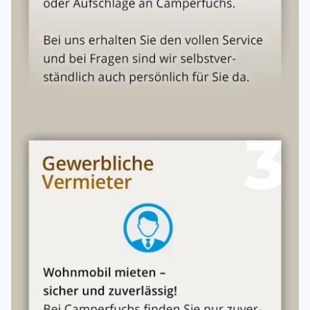
Mieter hat nur Versicherungsschutz in der Zeit der im
Mietvertrag angegeben ist. Sie beginnt mit der Abholung
bis zum pünktlichen Rückgabe. Das Fahrzeug ist im
vereinbarten Zustand zurückzugeben. Für etwaige Kosten
haftet der Mieter auch im Rahmen seiner Kaution. Der
Mieter hat dem Vermieter von allen
Schadensersatzansprüchen Dritter, die sich aus verspäteter
Rückgabe des Mietfahrzeuges ergeben, freizustellen.
Sollte die Rückgabe durch einen irreparablen Schaden
des Fahrzeuges nicht möglich sein, ist der Rücktransport
mit uns abzusprechen. Ansonsten muss das Fahrzeug
zurück gebracht werden.
Unterschriften
Die allgemeinen Mietbedingungen(Anlagen) sind ebenso
wie das Übergabeprotokoll/Checklisten Bestandteil dieses
Mietvertrages