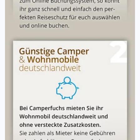
2000,-- Euro Vollkasko.
Schutzbrief (Pannenschutzbrief) der Kfz-Versicherung nach
Abschnitt A 3 der AKB². ²Allgemeine Bedingungen für die
Kfz-Versicherung. Unverbindliche Musterbedingungen des
Gesamtverbandes der deutschen Versicherungswirtschaft.
Haftung bei Unfällen
Der Mieter wird wegen der Haftung bei Verkehrsunfällen
auf Abschnitt 7 der allgemeinen Mietbedingungen (unten)
hingewiesen. Mehrere Mieter haften für alle Ansprüche, die
ihren Ursprung in diesem Mietverhältnis haben, als
Gesamtschuldner und bilden eine Mietergemeinschaft.
Jeder Mieter hat identische Rechte und Pflichte.
Service
Bei technischen Fragen oder Problemen erreichen sie uns
außerhalb unserer Öffnungszeiten unter folgender
Service-Nr.: 07391/771038-45. Schäden sind sofort zu
melden. Eigenreparaturen sind ausgeschlossen.
Rückgabe
Bitte beachten sie den vereinbarten Rückgabetermin. Der