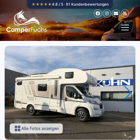
Zum Inhalt springen
★★★★★
4.8 / 5 · 91 Kundenbewertungen
Alle Fotos anzeigen
1
/
15