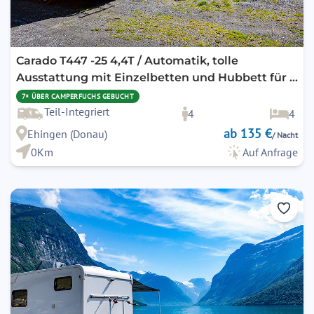
Carado T447 -25 4,4T / Automatik, tolle
Ausstattung mit Einzelbetten und Hubbett für 4
Personen, SAT / TV / Solar / Navi und Markise
7× ÜBER CAMPERFUCHS GEBUCHT
und Fahrradträger
Teil-Integriert
4
4
ab 135 €
Ehingen (Donau)
/ Nacht
0Km
Auf Anfrage