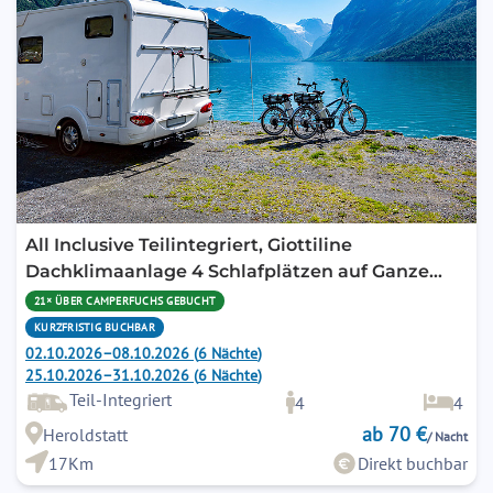
All Inclusive Teilintegriert, Giottiline
Dachklimaanlage 4 Schlafplätzen auf Ganze
5,99m Länge mit Winterreifen
21× ÜBER CAMPERFUCHS GEBUCHT
KURZFRISTIG BUCHBAR
02.10.2026
–
08.10.2026
(
6
Nächte
)
25.10.2026
–
31.10.2026
(
6
Nächte
)
Teil-Integriert
4
4
ab 70 €
Heroldstatt
/ Nacht
17Km
Direkt buchbar