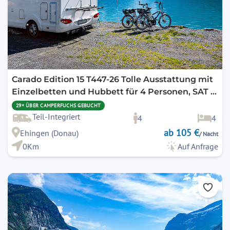
Carado Edition 15 T447-26 Tolle Ausstattung mit
Einzelbetten und Hubbett für 4 Personen, SAT /
TV / Solar / Navi und Markise und Fahrradträger
29× ÜBER CAMPERFUCHS GEBUCHT
Teil-Integriert
4
4
ab 105 €
Ehingen (Donau)
/ Nacht
0Km
Auf Anfrage