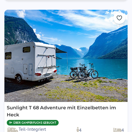
die Reparatur verzögern, gehen dabei nicht zu Lasten des
Vermieters. Wird das Fahrzeug ohne Verschulden des
Mieters zerstört oder ist absehbar, dass der Gebrauch
unangemessen lange verhindert oder entzogen sein wird,
ist der Vermieter berechtigt, dem Mieter in angemessenere
Zeit ein gleichwertiges Ersatzfahrzeug zur Verfügung zu
stellen. Stellt der Vermieter ein gleichwertiges
Ersatzfahrzeug zur Verfügung, ist eine Kündigung des
Mieters, gem. § 543 Abs. II Nr.1 BGB in diesem Fall
ausgeschlossen. Wird in diesem Fall vom Vermieter ein
Fahrzeug einer niedrigeren Preisgruppe angeboten und
vom Mieter akzeptiert, erstattet der Vermieter dem Mieter
die Preisdifferenz, zu dem vom Mieter im Voraus bereits
geleisteten Mietzins. Wird das Fahrzeug durch das
Verschulden des Mieters zerstört oder ist absehbar, dass
Sunlight T 68 Adventure mit Einzelbetten im
der Gebrauch durch ein Verschulden des Mieters
Heck
unangemessen lange verhindert oder entzogen sein wird,
9× ÜBER CAMPERFUCHS GEBUCHT
kann der Vermieter die Stellung eines Ersatzfahrzeuges
Teil-Integriert
4
4