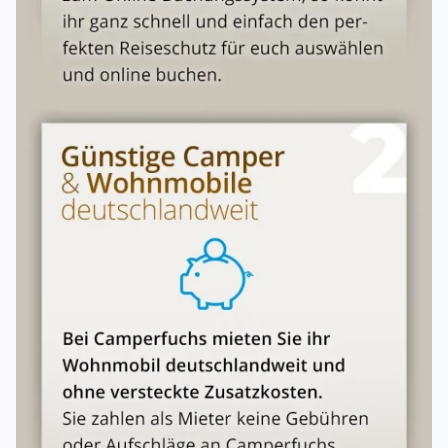
25%, bis 15 Tage 50%, weniger als 14 Tage 80%, erst zum
Tag des vereinbarten Mietbeginns 100%. Der
Schadenersatz ist niedriger anzusetzen oder entfällt, wenn
der Mieter einen niedrigeren oder das Fehlen eines
Schadens nachweist. Der Schadenersatz ist höher
anzusetzen, wenn der Vermieter einen höheren Schaden
nachweist. Der Mieter ist berechtigt, einen Ersatzmieter zu
benennen. Erfüllt dieser den Mietvertrag, so entfällt die
anteilige Zahlung. Wird das Fahrzeug nicht abgeholt, so
gilt dies als Rücktritt. Es besteht generell kein
Einverständnis des Vermieters mit der automatischen
Umwandlung in ein Mietverhältnis auf unbestimmte Zeit
bei fortgesetztem Gebrauch. Unabhängig hiervon ist
jedenfalls eine Nutzungsentschädigung für den Gebrauch
über die vereinbarte Mietdauer hinaus zu bezahlen, die
sich nach dem vereinbarten Mietzins richtet. Bei vorzeitiger
Rückgabe des Fahrzeugs vor dem vereinbarten
Rückgabetermin ist der volle Mietpreis zu zahlen, wenn