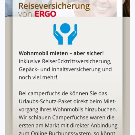
Wasserschlauch/Gießkanne
*Ausstattung, kann je nach Verfügbarkeit variieren. ​
Zubehör/Service (gegen Gebühr buchbar)​​​
Abhol- und Bringservice (Transfer zum Wohnort, Bahnhof,
Flughafen)
Textilpaket (Geschirrhandtücher & komplettes Bettzeug)
Strandpaket (Sonnenschirm, Strandliegen, Luftmatratzen)
E-Bikes (nach Verfügbarkeit)
Reservierung, Rücktritt, Umbuchung
Reservierungen sind nur nach schriftlicher Bestätigung
durch den Vermieter verbindlich, sobald der Mieter die
vereinbarte Anzahlung auf den Mietpreis bezahlt hat. Die
Anzahlung richtet sich je nach Mietdauer, beläuft sich
jedoch auf mindestens 500,00 EURO. Bei Rücktritt vom
Vertrag durch den Mieter vor dem vereinbarten Mietbeginn
sind die folgenden Anteile des vereinbarten Mietpreises
laut Mietvertrag plus Bearbeitungsgebühr i.H.v. 150,00
EUR zu zahlen: Rücktritt bis 51 Tage vor dem 1. Miettag