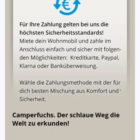
Übernahme des Fahrzeugs zum Mietbeginn zu
hinterlegen. Siehe 5. Kaution.
Übernahme und Rückgabe
Das Fahrzeug ist zum vereinbarten Termin in den
Geschäftsräumen des Vermieters zu übernehmen. Wenn
nichts anderes vereinbart wurde, steht das Fahrzeug bei
Wochenmieten Montag bis Freitag zwischen 14 und 18
Uhr zur Abholung bereit und muss bis spätestens 10.00
Uhr wieder zurückgebracht werden. Eine Übergabe und
Rücknahme ist an Samstagen, Sonntagen und Feiertagen
nicht möglich. Grundsätzlich behalten wir uns vor, anstatt
des gebuchten Modells ein in den wesentlichen
Merkmalen vergleichbares Modell gleicher oder höherer
Preisklasse bereitzustellen. Sollte dem Vermieter aufgrund
verspäteter Rückgabe des Fahrzeuges ein Schaden
entstehen (z.B. Schadensersatzansprüche des
nachfolgenden Mieters etc.) so behält sich der Vermieter
vor, diese Schadenersatzansprüche gegen den Mieter