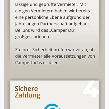
Innenreinigung 189,00 EURO
Toilettenentleerung 155,00 EURO
Abwassertankleerung 99,00 EURO
Kraftstoff 3,50 EURO (pro Liter) Diese Zusatzkosten
werden bei Rückgabe sofort fällig.
Zahlungsweise
Bei Vertragsabschluss, spätestens innerhalb von 8 Tagen
danach, ist eine Anzahlung zu leisten. Die Anzahlung
richtet sich je nach Mietdauer, beläuft sich jedoch auf
mindestens 500,00. Bei Nichteinhaltung dieser
Zahlungsfrist ist der Vermieter nicht mehr an die etwa
zugesagte Reservierung gebunden. Der restliche Mietpreis
ist spätestens 4 Wochen vor Reiseantritt zu leisten. Bei
kurzfristigen Buchungen (weniger als 40 Tage vor
Mietbeginn) wird sofort der gesamte Mietpreis fällig.
Kommt der Mieter mit seinen Zahlungen in Verzug,
werden Verzugszinsen nach geltenden gesetzlichen
Bestimmungen erhoben. Die Kaution ist spätestens bei der