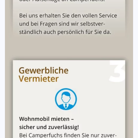
der Vermieter das Fahrzeug nicht anderweitig vermieten
kann. Durch Abschluss einer Reise-Rücktrittskosten-
Versicherung kann sich der Mieter nach den Allgemeinen
Bedingungen für diese Versicherung gegen diese Kosten
schützen. Die bestätigte Reservierung kann vom Tag der
Reservierung bis spätestens 60 Tage vor dem vereinbarten
Mietbeginn umgebucht werden, soweit anderweitig beim
Vermieter freie Kapazitäten vorhanden sind und die
gewünschte Alternativbuchung der ersten vom Umfang
her entspricht. Umbuchungen sind nur im gleichen Jahr
möglich. Pro Umbuchung wir eine Bearbeitungsgebühr, je
nach Mietdauer erhoben.
Mietpreise
Es gelten für die Fahrzeugmiete die Preise der jeweils
gültigen Mietkonditionen. Siehe Fahrzeug & Preise -
Saisonzeiten. Wenn die AGBs nicht eingehalten werden,
können folgende Zusatzkosten vom Vermieter berechnet
werden:
Verspätete Rückgabe 50,00 EURO (Bedarf/Stunde)