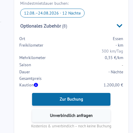
Mindestmietdauer buchen:
interact
interact
with
with
12.08.
–
24.08.2026
·
12
Nächte
the
the
Optionales Zubehör
(
8
)
calendar
calendar
and
and
Ort
Essen
select
select
Freikilometer
-
km
a
a
300 km/Tag
date.
date.
Mehrkilometer
0,35 €/km
Press
Press
Saison
-
the
the
Dauer
-
Nächte
question
question
Gesamtpreis
mark
mark
Kaution
1.200,00 €
key
key
to
to
Zur Buchung
get
get
the
the
Unverbindlich anfragen
keyboard
keyboard
Kostenlos & unverbindlich – noch keine Buchung
shortcuts
shortcuts