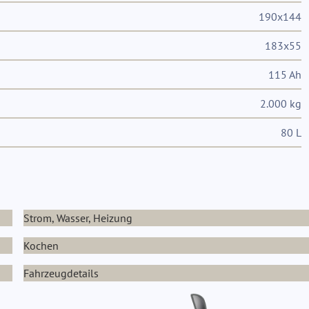
190x144
183x55
115 Ah
2.000 kg
80 L
Strom, Wasser, Heizung
Kochen
Fahrzeugdetails