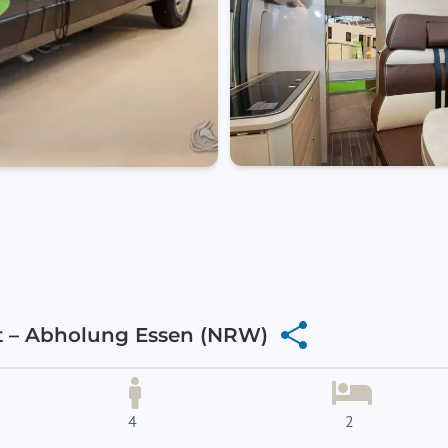
Forster V599 HB mieten im Ruhrgebiet – Abholung Essen (NRW)
4
2