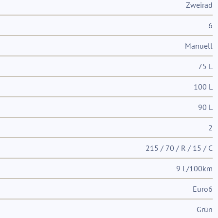
Zweirad
6
Manuell
75 L
100 L
90 L
2
215 / 70 / R / 15 / C
9 L/100km
Euro6
Grün