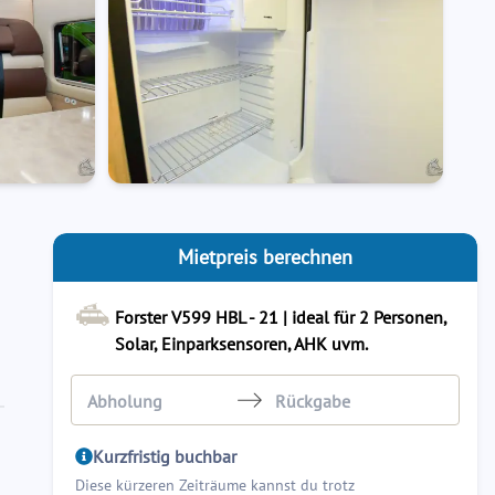
Mietpreis berechnen
Forster V599 HBL - 21 | ideal für 2 Personen,
Solar, Einparksensoren, AHK uvm.
Navigate
Navigate
Kurzfristig buchbar
forward
backward
Diese kürzeren Zeiträume kannst du trotz
to
to