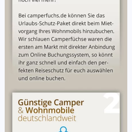
bzw. Klasse 3 gefahren werden.
Bei der Buchung benötigen wir die Vorlage der
Führerscheine der Personen, die das Wohnmobil fahren
werden, sowie gültige Personalausweise – natürlich im
Original.
Grundsätzlich dürfen alle Personen das Wohnmobil
fahren, sofern sie zuvor als Fahrer/Mieter eingetragen
wurden. Dies hat versicherungstechnische Gründe.
Selbstverständlich wird ein Führerschein der Klasse B bzw.
3 vorausgesetzt, das Mindestalter beträgt 25 Jahre. Dieser
Service ist für Dich/Euch ohne Zusatzgebühren.
Ein Übergabeprotokoll dient sowohl zum Schutz des
Vermieters als auch zum Schutz des Mieters. Darin werden
alle evtl. Fahrzeugmängel und die Vollständigkeit des
Inventars vor und nach der Mietdauer festgehalten.
Fahrten nur innerhalb Europa, entsprechend der „grünen
Versicherungskarte“. Andere Länder dürfen nur mit
ausdrücklicher Genehmigung des Vermieters bereist