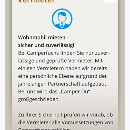
€/Tag.
Zusätzliche Optionen für unsere Discount-Modelle:, Carlo,
Gino, Roberto und Flavio.
Optional: Campingset: 1 Tisch 2 Stühle
Optional: Geschirrset: je 2 Teller, Tassen, Besteck
Optional: Topfset, Thermoskaffeekanne, Filterhalter
Optional: Sonnensegel.
Standard-Versicherungsschutz: Teilkasko mit 1.000,- € SB
// Vollkasko mit 1.000,- € SB je Schadenfall.
Hinterlegung der Kaution nur in bar oder per
Banküberweisung im Voraus.
Nutze das optionale Urlaubsschutzpaket BASIS bzw.
PREMIUM mit folgendem Inhalt:
Kautionsversicherung: Reduzierung des Eigenanteils auf
250,- €
Inhaltsversicherung zum Neuwert für Dein Gepäck
Mietausfallversicherung
Mietabbruchversicherung
Rücktrittskostenversicherung + Schutz bei Vermieter-