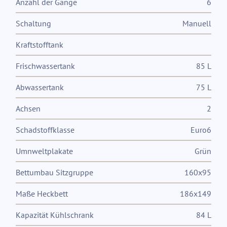
Anzahl der Gänge
6
Schaltung
Manuell
Kraftstofftank
Frischwassertank
85 L
Abwassertank
75 L
Achsen
2
Schadstoffklasse
Euro6
Umnweltplakate
Grün
Bettumbau Sitzgruppe
160x95
Maße Heckbett
186x149
Kapazität Kühlschrank
84 L