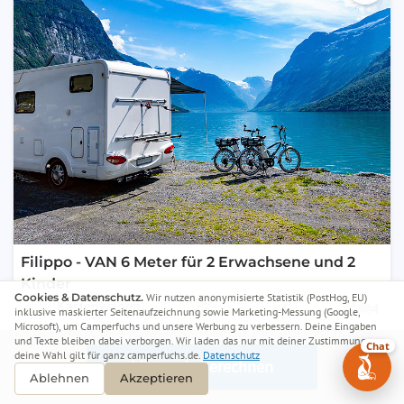
Filippo - VAN 6 Meter für 2 Erwachsene und 2
Kinder
Cookies & Datenschutz.
Wir nutzen anonymisierte Statistik (PostHog, EU)
Kastenwagen
4
4
inklusive maskierter Seitenaufzeichnung sowie Marketing-Messung (Google,
Microsoft), um Camperfuchs und unsere Werbung zu verbessern. Deine Eingaben
ab 100 €
Koblenz
/ Nacht
und Texte bleiben dabei verborgen. Wir laden das nur mit deiner Zustimmung –
Chat
deine Wahl gilt für ganz camperfuchs.de.
Datenschutz
0Km
Auf Anfrage
Mietpreis berechnen
Ablehnen
Akzeptieren