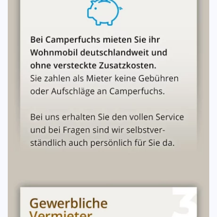
werden.
Unsere Wohnmobile werden mit voller Tankfüllung (Diesel
und AdBlue) übergeben und müssen vollgetankt
zurückgegeben werden.
Für die Kontrolle und das ausreichende Befüllen der
Verbrauchsmaterialien (eine 11 kg Flasche bzw. 5 kg-
Gasflasche, Gas, WC-Chemie, Frischwasser und AdBlue)
und einen Schutzbrief, berechnen wir einmalig ein
Starterpaket 129,- € je Buchung.
Optional: Zweite 11 kg-Gasflasche, bzw. 5 kg-Gasflasche
Optional: TV-Sat-Set
Optional: Winterreifen (Allwetter)
Optional: Schneeketten
Optional: Thermomatten (Fahrerhaus, Türen Links/Recht,
Windschutzscheibe)
Optional: Fahrradträger
Der Fahrradträger ist für 2 Fahrräder geeignet, bis zu
einem Gesamtgewicht von je ca. 30 kg. Dieser wird auf der
Anhängerkupplung montiert und kostet zur Miete 8,-