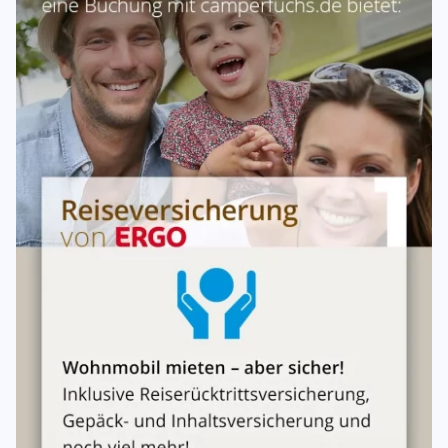
50,- €.
Die Fahrzeuge müssen grundsätzlich mit entleertem WC-
und Abwassertank zurückgegeben werden, ansonsten
müssen wir Dir für die Entleerung des WCs 150,- €
berechnen.
Bei Zahlungen akzeptieren wir ausschließlich Bargeld
oder Banküberweisung im Voraus.
Im jeweiligen Mietpreis enthalten sind eine Haftpflicht-,
Teil- und Vollkaskoversicherung.
Wir weisen Dich/Euch vor Fahrtantritt selbstverständlich
ausführlich in die Handhabung des Fahrzeugs ein und
erklären Dir/Euch ausführlich die Innenausstattung, alle
Funktionen und vieles Weitere. Die Einweisung ist erst zu
Ende, wenn keine Fragen mehr offenstehen. Wenn Du/Ihr
keine Erfahrung mit dem Umgang eines Campers
hast/habt, solltet Du/Ihr ca. 1-2 Stunden dafür einplanen.
Eine Übergabe- bzw. Servicepauschale wird nicht erhoben.
Die Mindestmietzeit beträgt in allen Kategorien 7 Tage.
Alle Fahrzeuge können mit dem Führerschein der Klasse B