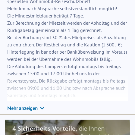
speziellen Wohnmobil-Reiseschutzbrief!
Mehr km nach Absprache selbstverständlich möglich!
Die Mindestmietdauer beträgt 7 Tage.
Zur Berechnung der Mietzeit werden der Abholtag und der
Rückgabetag gemeinsam als 1 Tag gerechnet.
Bei der Buchung sind 30 % des Mietpreises als Anzahlung
zu entrichten. Der Restbetrag und die Kaution (1.500,- €;
Hinterlegung in bar oder per Banküberweisung im Voraus)
werden bei der Übernahme des Wohnmobils fällig.
Die Abholung des Campers erfolgt montags bis freitags
zwischen 15:00 und 17:00 Uhr bei uns in der
Ravensteynstr.. Die Rückgabe erfolgt montags bis freitags
zwischen 09:00 und 11:00 Uhr, bzw. nach Absprache auch
Samstags und Sonntags möglich.
Unsere Fahrzeuge werden in einwandfreiem Zustand
Mehr anzeigen
übergeben und müssen bei Mietende innen und außen
gereinigt zurückgegeben werden. Möchtest Du, dass wir
als Vermieter das Wohnmobil reinigen, berechnen wir für
die Innenreinigung 100,- € und für die Außenreinigung