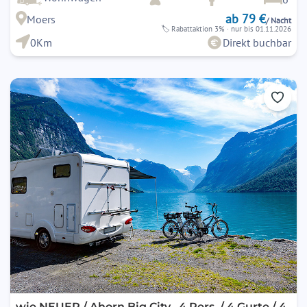
ab 79 €
Moers
/ Nacht
🏷
Rabattaktion 3%
· nur bis 01.11.2026
0Km
Direkt buchbar
wie NEUER / Ahorn Big City , 4 Pers. / 4 Gurte / 4