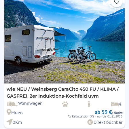
wie NEU / Weinsberg CaraCito 450 FU / KLIMA /
GASFREI, 2er Induktions-Kochfeld uvm
Wohnwagen
4
ab 59 €
Moers
/ Nacht
🏷
Rabattaktion 3%
· nur bis 01.11.2026
0Km
Direkt buchbar