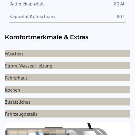
Batteriekapazität
80 Ah
Kapazität Kühlschrank
80 L
Komfortmerkmale & Extras
Waschen
Strom, Wasser, Heizung
Fahrerhaus
Kochen
Zusätzliches
Fahrzeugdetails