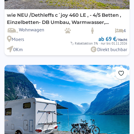
wie NEU /Dethleffs c´joy 460 LE , - 4/5 Betten ,
Einzelbetten- DB Umbau, Warmwasser,
optional, preiswert KLIMA
Wohnwagen
4
ab 69 €
Moers
/ Nacht
🏷
Rabattaktion 3%
· nur bis 01.11.2026
0Km
Direkt buchbar