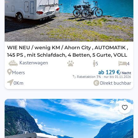
WIE NEU / wenig KM / Ahorn City , AUTOMATIK ,
145 PS , mit Schlafdach, 4 Betten, 5 Gurte, VOLL
Kastenwagen
5
4
ab 129 €
Moers
/ Nacht
🏷
Rabattaktion 3%
· nur bis 01.11.2026
0Km
Direkt buchbar