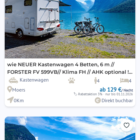
wie NEUER Kastenwagen 4 Betten, 6 m //
FORSTER FV 599VB// Klima FH // AHK optional ! /
2er Fahrradträger optional / E-Bike fähig !
Kastenwagen
4
4
ab 129 €
Moers
/ Nacht
🏷
Rabattaktion 3%
· nur bis 01.11.2026
0Km
Direkt buchbar