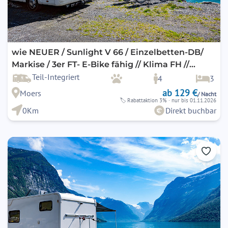
wie NEUER / Sunlight V 66 / Einzelbetten-DB/
Markise / 3er FT- E-Bike fähig // Klima FH //
optional Klima im Wohnbereich !
Teil-Integriert
4
3
ab 129 €
Moers
/ Nacht
🏷
Rabattaktion 3%
· nur bis 01.11.2026
0Km
Direkt buchbar