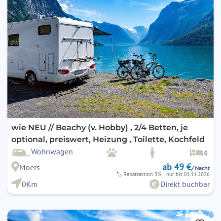
wie NEU // Beachy (v. Hobby) , 2/4 Betten, je
optional, preiswert, Heizung , Toilette, Kochfeld
Wohnwagen
4
ab 49 €
Moers
/ Nacht
🏷
Rabattaktion 3%
· nur bis 01.11.2026
0Km
Direkt buchbar