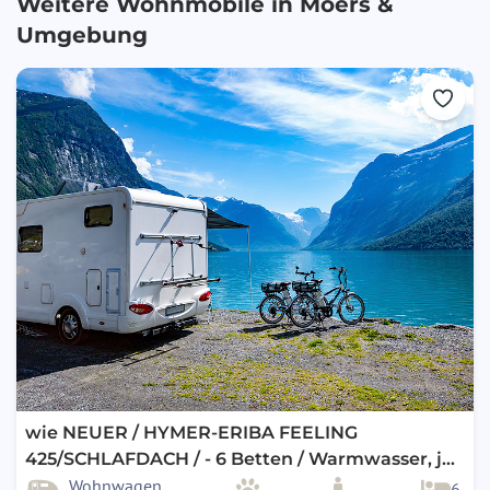
Weitere Wohnmobile in
Moers
&
Umgebung
wie NEUER / HYMER-ERIBA FEELING
425/SCHLAFDACH / - 6 Betten / Warmwasser, je
optional, preiswert AUTARK / KLIMA
Wohnwagen
6