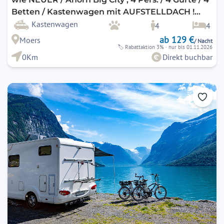
Betten / Kastenwagen mit AUFSTELLDACH !
AHK optional ! / 2er Fahrradträger optional / E-
Kastenwagen
4
4
Bike fähig !
ab 129 €
Moers
/ Nacht
🏷
Rabattaktion 3%
· nur bis 01.11.2026
0Km
Direkt buchbar