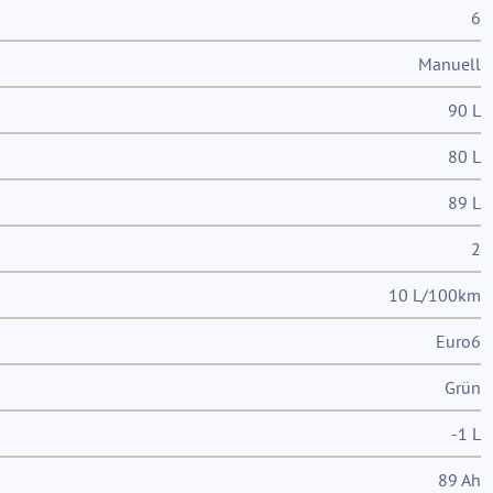
6
Manuell
90 L
80 L
89 L
2
10 L/100km
Euro6
Grün
-1 L
89 Ah