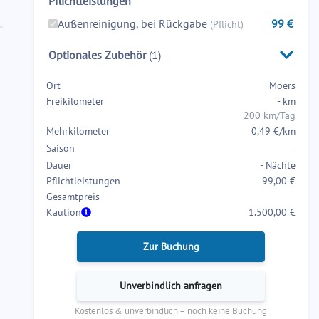
Pflichtleistungen
forward
backward
to
to
Außenreinigung, bei Rückgabe
99
€
(Pflicht)
interact
interact
Optionales Zubehör
(
1
)
with
with
the
the
Ort
Moers
calendar
calendar
Freikilometer
-
km
and
and
200 km/Tag
select
select
Mehrkilometer
0,49 €/km
a
a
Saison
-
date.
date.
Dauer
-
Nächte
Press
Press
Pflichtleistungen
99,00 €
the
the
Gesamtpreis
question
question
Kaution
1.500,00 €
mark
mark
key
key
Zur Buchung
to
to
get
get
Unverbindlich anfragen
the
the
Kostenlos & unverbindlich – noch keine Buchung
keyboard
keyboard