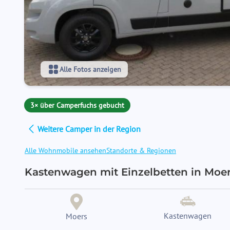
Alle Fotos anzeigen
3× über Camperfuchs gebucht
Weitere Camper in der Region
Alle Wohnmobile ansehen
Standorte & Regionen
Kastenwagen mit Einzelbetten in Moer
Kastenwagen
Moers