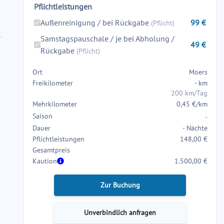
Pflichtleistungen
forward
backward
to
to
Außenreinigung / bei Rückgabe
99
€
(Pflicht)
interact
interact
Samstagspauschale / je bei Abholung /
49
€
with
with
Rückgabe
(Pflicht)
the
the
calendar
calendar
Ort
Moers
and
and
Freikilometer
-
km
select
select
200 km/Tag
Mehrkilometer
0,45 €/km
a
a
Saison
date.
date.
-
Dauer
-
Nächte
Press
Press
Pflichtleistungen
148,00 €
the
the
Gesamtpreis
question
question
Kaution
1.500,00 €
mark
mark
key
key
Zur Buchung
to
to
get
get
Unverbindlich anfragen
the
the