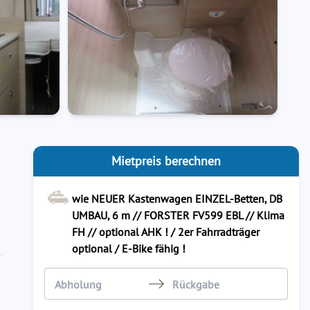
Mietpreis berechnen
wie NEUER Kastenwagen EINZEL-Betten, DB
UMBAU, 6 m // FORSTER FV599 EBL // Klima
FH // optional AHK ! / 2er Fahrradträger
optional / E-Bike fähig !
Navigate
Navigate