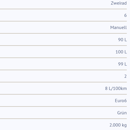
Zweirad
6
Manuell
90 L
100 L
99 L
2
8 L/100km
Euro6
Grün
2.000 kg