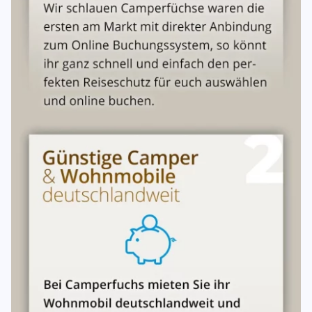
Das Rauchen oder Dampfen ist in unseren Fahrzeugen
nicht gestattet.
Kraftstoffe
Das Fahrzeug wird dem Mieter mit vollem Kraftstofftank
übergeben. Der Mieter betankt das Fahrzeug nach Bedarf
auf eigene Kosten während der Mietzeit und bringt es
vollgetankt zurück. Bringt der Mieter das Fahrzeug mit
nicht vollständig gefülltem Kraftstofftank zum Vermieter
zurück, übernimmt der Vermieter das Auftanken. Für diese
zusätzliche Leistung kann der Vermieter die Bezahlung
einer angemessenen Vergütung beanspruchen, die Kosten
für den nachgefüllten Kraftstoff muss der Mieter auf
Nachweis zum Tagespreis vergüten.
Versicherung
Das Fahrzeug ist als Selbstfahrervermietfahrzeug wie folgt
versichert:
Kfz Haftpflichtversicherung mit einer Deckungssumme
von 100 Mio. EUR pauschal.