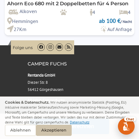
Ahorn Eco 680 mit 2 Doppelbetten für 4 Person
Alkoven
4
4
ab 100 €
Hemmingen
/ Nacht
27Km
Auf Anfrage
Folge uns
CAMPER FUCHS
Rentanda GmbH
Diezer Str. 8
56412 Görgeshausen
10 Jahre Camperfuchs
Cookies & Datenschutz.
Wir nutzen anonymisierte Statistik (PostHog, EU)
inklusive maskierter Seitenaufzeichnung sowie Marketing-Messung (Google,
Seit 2016 am Markt. Wir vermitteln ausschließlich
Microsoft), um Camperfuchs und unsere Werbung zu verbessern. Deine Eingaben
geprüfte gewerbliche Vermieter, keine
und Texte bleiben dabei verborgen. Wir laden das nur mit deiner Zustimmung –
Chat
Privatvermietung.
deine Wahl gilt für ganz camperfuchs.de.
Datenschutz
Mietpreis berechnen
Ablehnen
Akzeptieren
Wir sind gerne behilflich! Sie erreichen uns: