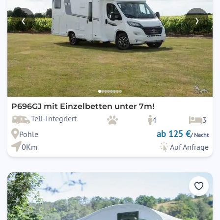
‹
›
P696GJ mit Einzelbetten unter 7m!
Teil-Integriert
4
3
ab 125 €
Pohle
/ Nacht
0Km
Auf Anfrage