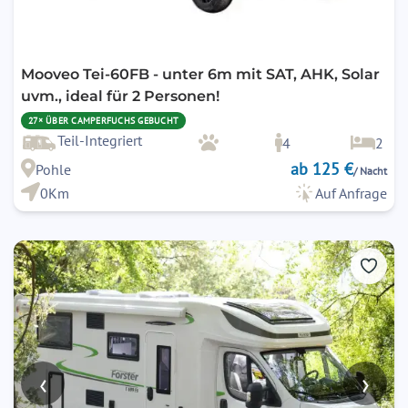
Mooveo Tei-60FB - unter 6m mit SAT, AHK, Solar
uvm., ideal für 2 Personen!
27× ÜBER CAMPERFUCHS GEBUCHT
Teil-Integriert
4
2
ab 125 €
Pohle
/ Nacht
0Km
Auf Anfrage
‹
›