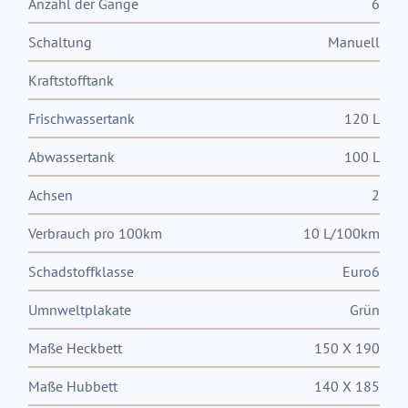
Anzahl der Gänge
6
Schaltung
Manuell
Kraftstofftank
Frischwassertank
120 L
Abwassertank
100 L
Achsen
2
Verbrauch pro 100km
10 L/100km
Schadstoffklasse
Euro6
Umnweltplakate
Grün
Maße Heckbett
150 X 190
Maße Hubbett
140 X 185