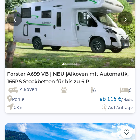
‹
›
Forster A699 VB | NEU |Alkoven mit Automatik,
165PS Stockbetten für bis zu 6 P.
Alkoven
6
6
ab 115 €
Pohle
/ Nacht
0Km
Auf Anfrage