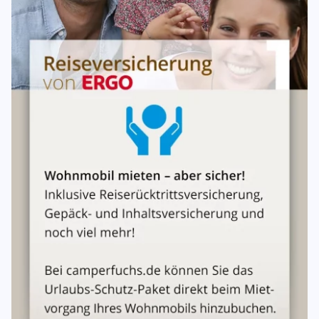
Kilometer
Die jeweiligen Mietpreise beinhalten 300 KM pro Miettag,
jeder weiterer KM 0,35 €.
Nutzgas
Eine Gasflasche Erstfüllung inklusive.
Reinigung
Der Mieter ist verpflichtet, das Fahrzeug sorgfältig
gereinigt (innen und außen) an den Vermieter
zurückzugeben. Kommt der Mieter dieser Verpflichtung
ganz oder teilweise nicht nach, so hat er dem Vermieter
die durch die Reinigung entstehenden Kosten zu ersetzen.
Der Vermieter kann einen entsprechenden Geldbetrag von
der geleisteten Kaution einbehalten.
Zuladung
Der Mieter hat für die Einhaltung des zulässigen
Gesamtgewichts zu sorgen und ist entsprechend für die
Folgen einer Überschreitung selbst verantwortlich und
haftend.
Rauchen