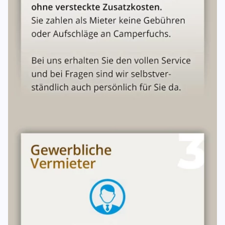
Teil- und Vollkaskoversicherung mit einer
Selbstbeteiligung in Höhe von 1000,-€/ 2000,-€.
Schutzbrief (Pannenschutzbrief) der Kfz-Versicherung nach
Abschnitt A 3 der AKB². ²Allgemeine Bedingungen für die
Kfz-Versicherung. Unverbindliche Musterbedingungen des
Gesamtverbandes der deutschen Versicherungswirtschaft.
Urlaubsschutzpaket (Optional !)
Kautions-Versicherung - Reduzierung des Eigenanteils von
2000,-€ auf 200,-/250,- €
Rücktrittskosten-Versicherung
Mietabbruch-Versicherung
Schutz vor Vermieterinsolvenz
Inhaltsversicherung für Ihr Gepäck
Mietausfall-Versicherung
14 Tage Rücktrittsrecht
Kosten: Hauptsaison 13,90€/Tag, sonst 10,90€/Tag
Wichtig: Die zu hinterlegende Kautionssumme bleibt
hiervon unberührt.
Haftung bei Unfällen