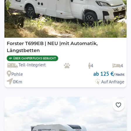
Forster T699EB | NEU |mit Automatik,
Längstbetten
4× ÜBER CAMPERFUCHS GEBUCHT
Teil-Integriert
4
4
ab 125 €
Pohle
/ Nacht
0Km
Auf Anfrage