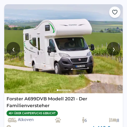
‹
›
Forster A699DVB Modell 2021 - Der
Familienversteher
45× ÜBER CAMPERFUCHS GEBUCHT
Alkoven
6
8