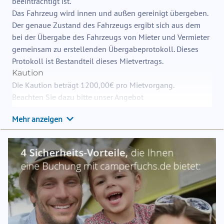
beeinträchtigt ist.
Das Fahrzeug wird innen und außen gereinigt übergeben.
Der genaue Zustand des Fahrzeugs ergibt sich aus dem
bei der Übergabe des Fahrzeugs von Mieter und Vermieter
gemeinsam zu erstellenden Übergabeprotokoll. Dieses
Protokoll ist Bestandteil dieses Mietvertrags.
Kaution
Die Kaution beträgt 1200,00€ pro Mietvorgang.
Beachten Sie dazu bitte unser Angebot
"Urlaubsschutzpaket" weiter unten.
Mehr anzeigen
####Service-Pauschale für Wohnmobile pro Anmietung
140,- € Darin enthalten: 1× 11 kg Gasflasche, entkeimter
und gefüllter Frischwassertank, CEE-Adapter mit
Verlängerungskabel,Thermomatten, Auffahrkeile,
Wasserschlauch, Handfeger/Kehrblech,
Verbandskasten,Warnwesten, Warndreieck,
Reifenpannenset, Bordtasche inkl. Betriebsanleitungen,
Navigation/Camper APP, Euroschutzbrief, ausführliche
Einweisung bei Übergabe