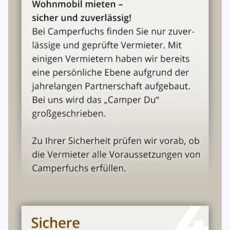
Der Mieter wird wegen der Haftung bei Verkehrsunfällen
auf Abschnitt 13 der allgemeinen Mietbedingungen
(unten) hingewiesen. Mehrere Mieter haften für alle
Ansprüche, die ihren Ursprung in diesem Mietverhältnis
haben, als Gesamtschuldner und bilden eine
Mietergemeinschaft. Jeder Mieter hat identische Rechte
und Pflichte
Unterschriften
Die allgemeinen Mietbedingungen(Anlagen) sind ebenso
wie das Übergabeprotokoll/Checklisten Bestandteil dieses
Mietvertrages