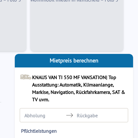
Mietpreis berechnen
KNAUS VAN TI 550 MF VANSATION| Top
Ausstattung: Automatik, Klimaanlange,
Markise, Navigation, Rückfahrkamera, SAT &
TV uvm.
Navigate
Navigate
Pflichtleistungen
forward
backward