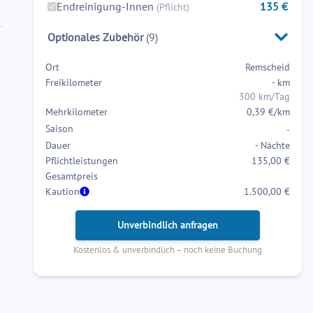
to
to
Endreinigung-Innen
135
€
(Pflicht)
interact
interact
Optionales Zubehör
(
9
)
with
with
the
the
Ort
Remscheid
calendar
calendar
Freikilometer
-
km
and
and
300 km/Tag
select
select
Mehrkilometer
0,39 €/km
a
a
Saison
-
date.
date.
Dauer
-
Nächte
Press
Press
Pflichtleistungen
135,00 €
the
the
Gesamtpreis
question
question
Kaution
1.500,00 €
mark
mark
key
key
Unverbindlich anfragen
to
to
Kostenlos & unverbindlich – noch keine Buchung
get
get
the
the
keyboard
keyboard
shortcuts
shortcuts