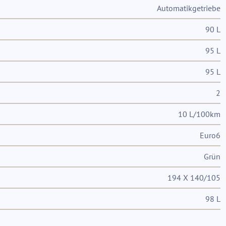
Automatikgetriebe
90 L
95 L
95 L
2
10 L/100km
Euro6
Grün
194 X 140/105
98 L