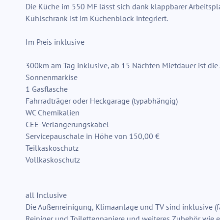
Die Küche im 550 MF lässt sich dank klappbarer Arbeitspl
Kühlschrank ist im Küchenblock integriert.
Im Preis inklusive
300km am Tag inklusive, ab 15 Nächten Mietdauer ist die
Sonnenmarkise
1 Gasflasche
Fahrradträger oder Heckgarage (typabhängig)
WC Chemikalien
CEE-Verlängerungskabel
Servicepauschale in Höhe von 150,00 €
Teilkaskoschutz
Vollkaskoschutz
all Inclusive
Die Außenreinigung, Klimaanlage und TV sind inklusive (fa
Reiniger und Toilettenpapiere und weiteres Zubehör wie e