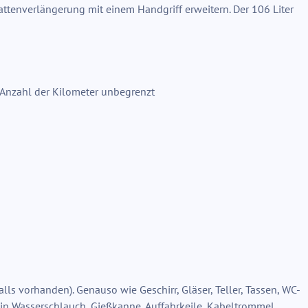
attenverlängerung mit einem Handgriff erweitern. Der 106 Liter
 Anzahl der Kilometer unbegrenzt
lls vorhanden). Genauso wie Geschirr, Gläser, Teller, Tassen, WC-
in Wasserschlauch, Gießkanne, Auffahrkeile, Kabeltrommel,