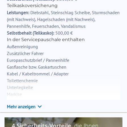
Teilkaskoversicherung
Leistungen:
Diebstahl, Steinschlag Scheibe, Sturmschaden
(mit Nachweis), Hagelschaden (mit Nachweis),
Pannenhilfe, Feuerschaden, Vandalismus
Selbstbehalt (Teilkasko):
500,00 €
In der Servicepauschale enthalten
Außenreinigung
Zusätzlicher Fahrer
Europaschutzbrief / Pannenhilfe
Gasflasche bzw. Gaskartuschen
Kabel / Kabeltrommel / Adapter
Toilettenchemie
Unterlegkeile
Markise
Radträger
Mehr anzeigen
Fahrradwarntafel
Weitere Anmerkungen
11 kg Flüssiggas