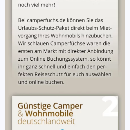
Festivals o. ä.:
nur nach Absprache
Rauchverbot:
absolutes Rauchverbot
Erlaubte Reiseländer:
EU, Norwegen, Schweiz
Optional buchbar
Navigationssystem