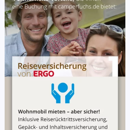
Toilettenzusatz
Wasser
Einweisung
Schutzbrief
Freikilometer & Mehrkilometer
Freikilometer:
275 km/Tag
Kosten Mehr-km:
0,30 €/km
Mietkonditionen
Mindestmietdauer:
3 Tage (VS) / 5 Tage (HS)
Anzahlung:
mind. 300,00 €, bzw. 20%
Übergabe
Übergabetage:
Montag, Dienstag, Mittwoch, Donnerstag,
Freitag, Samstag
Übergabe an Feiertagen:
Nein
Hinweis zur Übergabe:
Nach Absprache
Fahrer & Nutzung
Mindestalter Fahrer/Mieter:
21 Jahre
Hunde oder andere Haustiere:
erlaubt, aber nach
Absprache