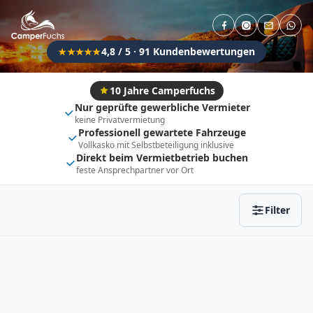
Direkt buchbar
Haustier erlaubt
Flexibel (±3 Tage)
Anhängerkupplung
4,8 / 5 · 91 Kundenbewertungen
★★★★★
Fahrzeugtyp
Vollintegriert
Kastenwagen
10 Jahre Camperfuchs
Nur geprüfte gewerbliche Vermieter
Alkoven
Teil-Integriert
keine Privatvermietung
Professionell gewartete Fahrzeuge
Wohnwagen
Vollkasko mit Selbstbeteiligung inklusive
Direkt beim Vermietbetrieb buchen
feste Ansprechpartner vor Ort
Zurücksetzen
Ergebnisse anzeigen
Filter