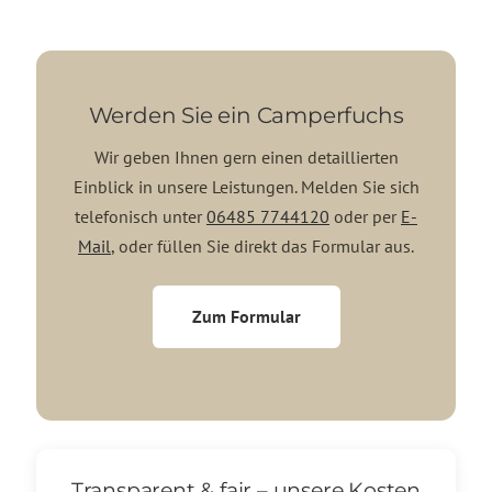
Werden Sie ein Camperfuchs
Wir geben Ihnen gern einen detaillierten
Einblick in unsere Leistungen. Melden Sie sich
telefonisch unter
06485 7744120
oder per
E-
Mail
, oder füllen Sie direkt das Formular aus.
Zum Formular
Transparent & fair – unsere Kosten