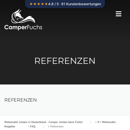
Skip
★★★★★
4.8 / 5 · 91 Kundenbewertungen
to
content
REFERENZEN
REFERENZEN
Wohnmobil mieten in Deutschland - Camper mieten beim Fuchs!
>
Ihr Wohnmobil-
Ratgeber
>
FAQ
>
Referenzen