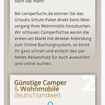
Versicherung
Das Fahrzeug ist als Selbstfahrervermietfahrzeug wie folgt
versichert: Kfz-Haftpflichtversicherung mit einer
Deckungssumme von mindestens 65 Mio. EUR pauschal.
Teil- und Vollkaskoversicherung mit einer
Selbstbeteiligung in Höhe von 1000 € Teilkasko und
2000 € Vollkasko. Die Kaskoversicherung gilt innerhalb
der geografischen Grenzen Europas.
Haftung bei Unfällen
Der Mieter wird wegen der Haftung bei Verkehrsunfällen
hingewiesen. Mehrere Mieter haften für alle Ansprüche, die
ihren Ursprung in diesem Mietverhältnis haben, als
Gesamtschuldner und bilden eine Mietergemeinschaft.
Jeder Mieter hat identische Rechte und Pflichte
Unterschriften
Die allgemeinen Mietbedingungen(Anlagen) sind ebenso
wie das Übergabeprotokoll/Checklisten Bestandteil dieses
Mietvertrages