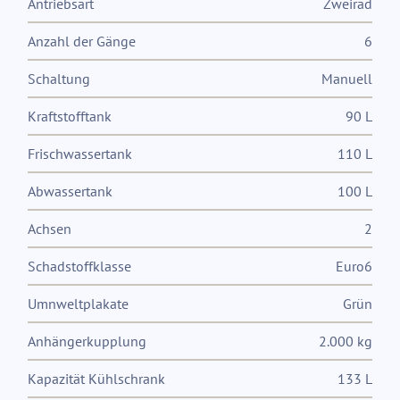
Antriebsart
Zweirad
Anzahl der Gänge
6
Schaltung
Manuell
Kraftstofftank
90 L
Frischwassertank
110 L
Abwassertank
100 L
Achsen
2
Schadstoffklasse
Euro6
Umnweltplakate
Grün
Anhängerkupplung
2.000 kg
Kapazität Kühlschrank
133 L