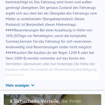
beeinträchtigt ist. Das Fahrzeug wird innen und außen
gereinigt übergeben. Der genaue Zustand des Fahrzeugs
ergibt sich aus dem bei der Übergabe des Fahrzeugs vom
Mieter zu erstellenden Übergabeprotokoll. Dieses
Protokoll ist Bestandteil dieses Mietvertrags.
####Reservierungen Bei einer Anzahlung in Höhe von
20% (30Tage vor Reisebeginn, sonst die komplette
Summe) können Sie das Fahrzeug für sich reservieren.
Anderweitig sind Reservierungen leider nicht möglich
####Kaution Die Kaution (in der Regel 1200 € oder bei
Vans 1000 €) werden entweder auf das Konto des
Vermieters überwiesen oder bar hinterlegt. Die Höhe der
Kaution sehen Sie anhand der Reservierungsbestätigung.
Kilometer
Die jeweiligen Mietpreise beinhalten 300 KM pro Miettag,
Mehr anzeigen
jeder weiterer KM 0,40 €.
Nutzgas
Eine Gasflasche Erstfüllung inklusive.
Reinigung