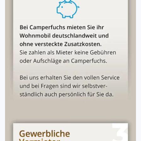
Abgabe oder Übernahme:
Die Abgabe oder Übernahme des Fahrzeuges ist auch am
Wochenende bzw. an Feiertagen an verschiedenen
Stationen gegen einen möglichen Aufpreis durchführbar.
Bitte buchen Sie diesen Artikel über das Zubehör. Bitte
orientieren Sie sich ansonsten an die Abhol- und
Rückgabezeiten. Ihr Fahrzeug können Sie in aller Regel
bei dem Vermieter für die Zeit stehen lassen.Die
Rücknahme übernimmt der Vermieter und protokoliert es.
####Nicht alle Fragen dabei gewesen? Checken Sie unser
FAQ ab! https://www.camperfuchs.de/faq