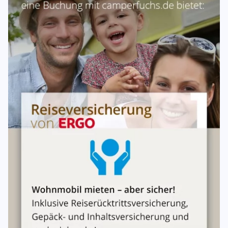
Der Mieter ist verpflichtet, das Fahrzeug sorgfältig
gereinigt (innen) an den Vermieter zurückzugeben. Kommt
der Mieter dieser Verpflichtung ganz oder teilweise nicht
nach, so hat er dem Vermieter die durch die Reinigung
entstehenden Kosten zu ersetzen. Der Vermieter kann
einen entsprechenden Geldbetrag von der geleisteten
Kaution einbehalten.
Kraftstoffe
Das Fahrzeug wird dem Mieter mit vollem Kraftstofftank
übergeben. Der Mieter betankt das Fahrzeug nach Bedarf
auch Ad blue+Öl nach bedarf auf eigene Kosten während
der Mietzeit und bringt es vollgetankt zurück. Bringt der
Mieter das Fahrzeug mit nicht vollständig gefülltem
Kraftstofftank zum Vermieter zurück, übernimmt der
Vermieter das Auftanken. Für diese zusätzliche Leistung
kann der Vermieter die Bezah- lung einer angemessenen
Vergütung beanspruchen, die Kosten für den
nachgefüllten Kraftstoff muss der Mieter auf Nachweis
zum Tagespreis vergüten.