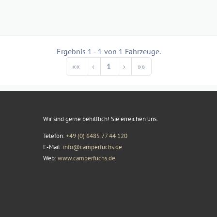
Ergebnis 1 - 1 von 1 Fahrzeuge.
Previous
Next
««
‹
1
›
»»
Wir sind gerne behilflich! Sie erreichen uns:
Telefon:
+49 (0) 6485 77 44 120
E-Mail:
info@camperfuchs.de
Web:
www.camperfuchs.de