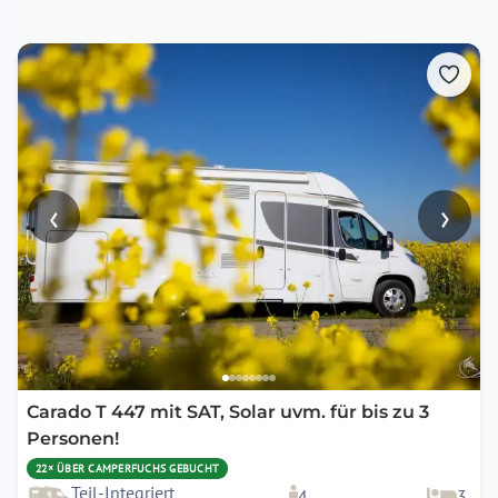
‹
›
Carado T 447 mit SAT, Solar uvm. für bis zu 3
Personen!
22× ÜBER CAMPERFUCHS GEBUCHT
Teil-Integriert
4
3