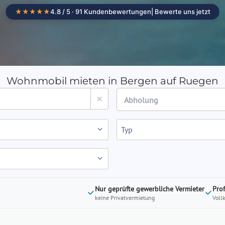
★★★★★
4.8 / 5 · 91 Kundenbewertungen
| Bewerte uns jetzt
Camper mieten
Standorte
Wohnmob
Wohnmobil mieten in Bergen auf Ruegen
Navigate
forward
Typ
to
interact
with
the
calendar
Nur geprüfte gewerbliche Vermieter
Pro
keine Privatvermietung
Voll
and
select
a