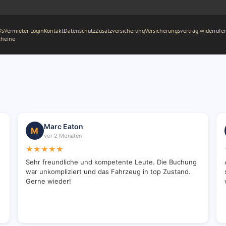
’s
Vermieter Login
Kontakt
Datenschutz
Zusatzversicherung
Versicherungsvertrag widerrufe
cheine
Marc Eaton
M
vor 2 Monaten
★★★★★
Sehr freundliche und kompetente Leute. Die Buchung
war unkompliziert und das Fahrzeug in top Zustand.
Gerne wieder!