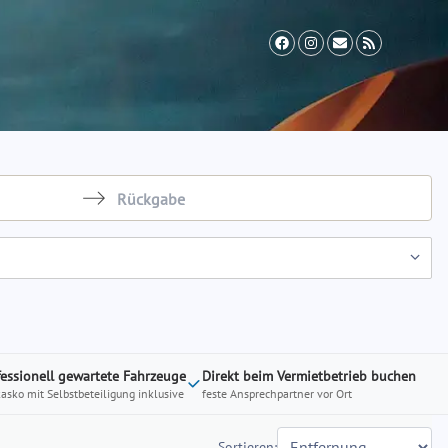
il Zusatzversicherung
Vermieter werden
FAQ
Navigate
backward
to
interact
with
the
calendar
fessionell gewartete Fahrzeuge
Direkt beim Vermietbetrieb buchen
kasko mit Selbstbeteiligung inklusive
feste Ansprechpartner vor Ort
and
select
a
Sortieren: