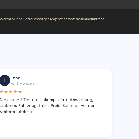
n
Sitemap
Junge Gebrauchtwagen
Angebot anfordern
Sammelanfrage
Lena
L
vor 2 Monaten
★★★★★
Alles super! Tip top. Unkomplizierte Abwicklung,
sauberes Fahrzeug, fairer Preis. Koennen wir nur
weiterempfehlen.