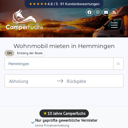
Zum Inhalt springen
★★★★★
4.8 / 5 · 91 Kundenbewertungen
Wohnmobil mieten in Hemmingen
Ort
Entlang der Route
Navigate
Navigate
forward
backward
to
to
interact
interact
10 Jahre Camperfuchs
with
with
Nur geprüfte gewerbliche Vermieter
the
the
keine Privatvermietung