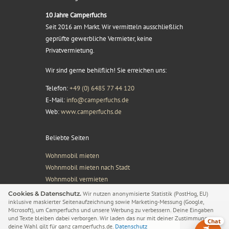
10 Jahre Camperfuchs
Seit 2016 am Markt. Wir vermitteln ausschließlich
geprüfte gewerbliche Vermieter, keine
Privatvermietung.
Wir sind gerne behilflich! Sie erreichen uns:
Telefon:
+49 (0) 6485 77 44 120
E-Mail:
info@camperfuchs.de
Web:
www.camperfuchs.de
Beliebte Seiten
Wohnmobil mieten
Wohnmobil mieten nach Stadt
Wohnmobil vermieten
Cookies & Datenschutz.
Wir nutzen anonymisierte Statistik (PostHog, EU)
inklusive maskierter Seitenaufzeichnung sowie Marketing-Messung (Google,
Microsoft), um Camperfuchs und unsere Werbung zu verbessern. Deine Eingaben
Copyright © 2016-2026 Wohnmobilvermietung - CamperFuchs
und Texte bleiben dabei verborgen. Wir laden das nur mit deiner Zustimmung –
Chat
deine Wahl gilt für ganz camperfuchs.de.
Datenschutz