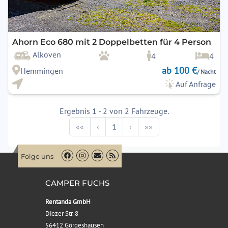
Ahorn Eco 680 mit 2 Doppelbetten für 4 Person
Alkoven
4
4
ab 100 €
Hemmingen
/ Nacht
Auf Anfrage
Ergebnis 1 - 2 von 2 Fahrzeuge.
Previous
Next
««
‹
1
›
»»
Folge uns
CAMPER FUCHS
Rentanda GmbH
Diezer Str. 8
56412 Görgeshausen