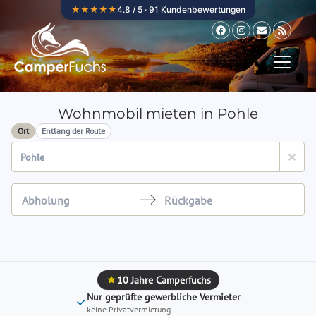
Zum Inhalt springen
★★★★★
4.8 / 5 · 91 Kundenbewertungen
Wohnmobil mieten in Pohle
Ort
Entlang der Route
Navigate
Navigate
forward
backward
to
to
interact
interact
10 Jahre Camperfuchs
with
with
Nur geprüfte gewerbliche Vermieter
the
the
keine Privatvermietung