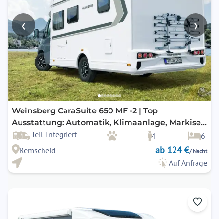
‹
›
Weinsberg CaraSuite 650 MF -2 | Top
Ausstattung: Automatik, Klimaanlage, Markise,
Navigation, Rückfahrkamera, SAT-TV uvm.
Teil-Integriert
4
6
ab 124 €
Remscheid
/ Nacht
Auf Anfrage