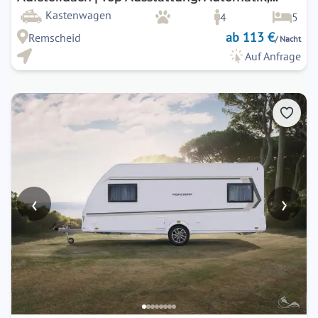
Klimaanlange, Markise, Navigation,
Kastenwagen
4
5
Rückfahrkamera, uvm.
ab 113 €
Remscheid
/ Nacht
Auf Anfrage
‹
›