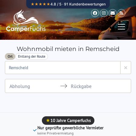
Zum Inhalt springen
★★★★★
4.8 / 5 · 91 Kundenbewertungen
Wohnmobil mieten in Remscheid
Ort
Entlang der Route
Navigate
Navigate
forward
backward
to
to
interact
interact
10 Jahre Camperfuchs
with
with
Nur geprüfte gewerbliche Vermieter
the
the
keine Privatvermietung