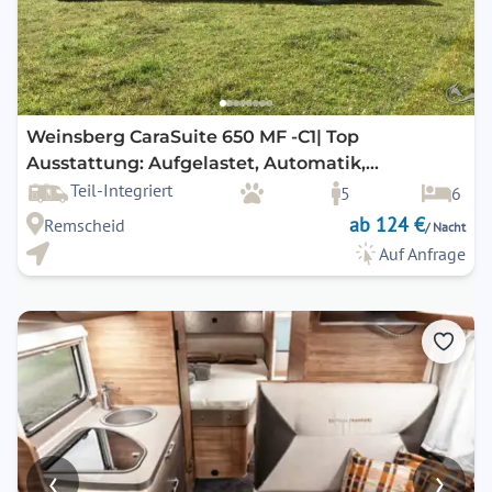
Weinsberg CaraSuite 650 MF -C1| Top
Ausstattung: Aufgelastet, Automatik,
Klimaanlage, Markise, Navigation,
Teil-Integriert
5
6
Rückfahrkamera, uvm.
ab 124 €
Remscheid
/ Nacht
Auf Anfrage
‹
›