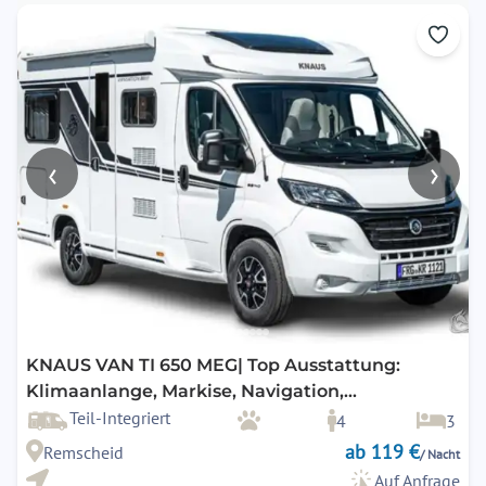
‹
›
KNAUS VAN TI 650 MEG| Top Ausstattung:
Klimaanlange, Markise, Navigation,
Rückfahrkamera, SAT & TV uvm.
Teil-Integriert
4
3
ab 119 €
Remscheid
/ Nacht
Auf Anfrage