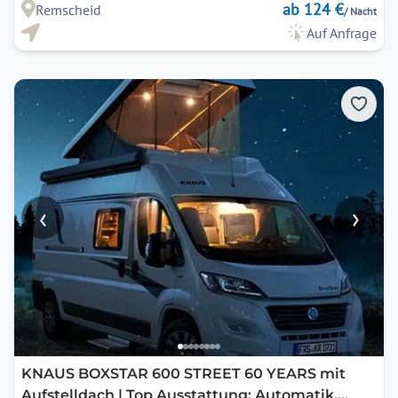
ab 124 €
Remscheid
/ Nacht
Auf Anfrage
‹
›
KNAUS BOXSTAR 600 STREET 60 YEARS mit
Aufstelldach | Top Ausstattung: Automatik,