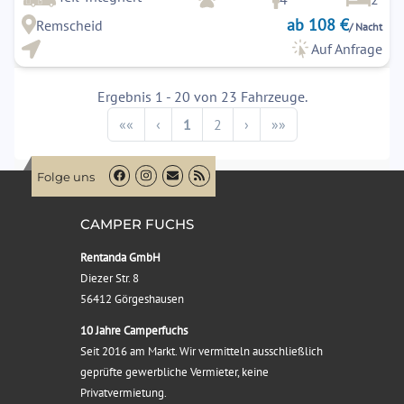
ab 108 €
Remscheid
/ Nacht
Auf Anfrage
Ergebnis 1 - 20 von 23 Fahrzeuge.
Previous
Next
««
‹
1
2
›
»»
Folge uns
CAMPER FUCHS
Rentanda GmbH
Diezer Str. 8
56412 Görgeshausen
10 Jahre Camperfuchs
Seit 2016 am Markt. Wir vermitteln ausschließlich
geprüfte gewerbliche Vermieter, keine
Privatvermietung.