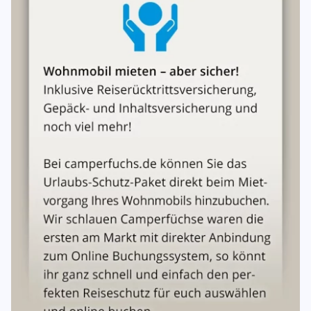
Jahre. Sowohl Mieter als auch Fahrer müssen seit mind.
einem Jahr in Besitz eines Führerscheins der Kl. III bzw. der
Kl. B, bzw. eines entsprechenden nationalen/
internationalen Führerscheins sein.
Kraftstoff
Das Fahrzeug wird vollgetankt übergeben und muss
vollgetankt zurückgebracht werden. Anderenfalls
berechnet der Vermieter Dieseltreibstoff lt. aktueller
Preisliste plus weitere 0,30€ pro Liter als Aufwand.
Treibstoff, AdBlue und Betriebskosten während der
Mietdauer trägt der Mieter.
Versicherung
Der Vermieter wird den Mieter nach den Grundsätzen einer
Kaskoversicherung bei Teilkaskoschäden mit einer vom
Mieter zu tragenden Selbstbeteiligung von € 500,00
sowie bei Vollkaskoschäden mit einer vom Mieter zu
tragenden Selbstbeteiligung von € 1.500,00 pro
Schadensfall von der Haftung freistellen. Die
Selbstbeteiligung für Umweltschäden wie Sturm oder