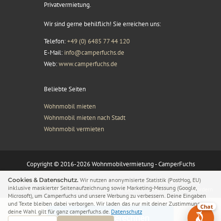
Privatvermietung.
Wir sind gerne behilflich! Sie erreichen uns:
Telefon:
+49 (0) 6485 77 44 120
E-Mail:
info@camperfuchs.de
Web:
www.camperfuchs.de
Beliebte Seiten
Wohnmobil mieten
Wohnmobil mieten nach Stadt
Wohnmobil vermieten
Copyright © 2016-2026 Wohnmobilvermietung - CamperFuchs
Cookies & Datenschutz.
Wir nutzen anonymisierte Statistik (PostHog, EU)
Impressum
AGB’s
Vermieter Login
Kontakt
Datenschutz
Zusatzversicherung
inklusive maskierter Seitenaufzeichnung sowie Marketing-Messung (Google,
Versicherungsvertrag widerrufen
Sitemap
Junge Gebrauchtwagen
Angebot anfordern
Microsoft), um Camperfuchs und unsere Werbung zu verbessern. Deine Eingaben
Sammelanfrage
Geschenkgutscheine
und Texte bleiben dabei verborgen. Wir laden das nur mit deiner Zustimmung –
Chat
deine Wahl gilt für ganz camperfuchs.de.
Datenschutz
Mietpreis berechnen