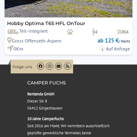
Hobby Optima T65 HFL OnTour
Teil-Integriert
4
4
ab 125 €
Gross Offenseth-Aspern
/ Nacht
0Km
Auf Anfrage
Folge uns
CAMPER FUCHS
Rentanda GmbH
Diezer Str. 8
56412 Görgeshausen
10 Jahre Camperfuchs
Seit 2016 am Markt. Wir vermitteln ausschließlich
geprüfte gewerbliche Vermieter, keine