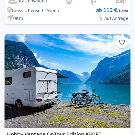
Kastenwagen
4
4
ab 110 €
Gross Offenseth-Aspern
/ Nacht
0Km
Auf Anfrage
Hobby Vantana OnTour Edition K60FT