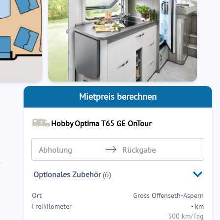
Mietpreis berechnen
Hobby Optima T65 GE OnTour
Navigate
Navigate
Optionales Zubehör
(
6
)
forward
backward
to
to
Ort
Gross Offenseth-Aspern
interact
interact
Freikilometer
-
km
with
with
300 km/Tag