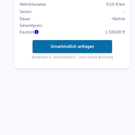
the
the
Mehrkilometer
0,50 €/km
calendar
calendar
Saison
-
and
and
Dauer
-
Nächte
select
select
Gesamtpreis
a
a
Kaution
1.500,00 €
date.
date.
Press
Press
Unverbindlich anfragen
the
the
Kostenlos & unverbindlich – noch keine Buchung
question
question
mark
mark
key
key
to
to
get
get
the
the
keyboard
keyboard
shortcuts
shortcuts
for
for
changing
changing
dates.
dates.