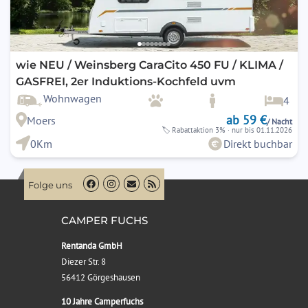
wie NEU / Weinsberg CaraCito 450 FU / KLIMA /
GASFREI, 2er Induktions-Kochfeld uvm
Wohnwagen
4
ab 59 €
Moers
/ Nacht
🏷
Rabattaktion 3%
· nur bis 01.11.2026
0Km
Direkt buchbar
Folge uns
CAMPER FUCHS
Rentanda GmbH
Diezer Str. 8
56412 Görgeshausen
10 Jahre Camperfuchs