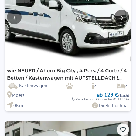
‹
›
wie NEUER / Ahorn Big City , 4 Pers. / 4 Gurte / 4
Betten / Kastenwagen mit AUFSTELLDACH !
AHK optional ! / 2er Fahrradträger optional / E-
Kastenwagen
4
4
Bike fähig !
ab 129 €
Moers
/ Nacht
🏷
Rabattaktion 3%
· nur bis 01.11.2026
0Km
Direkt buchbar