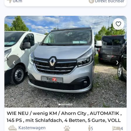
0Km
Direkt buchbar
‹
›
WIE NEU / wenig KM / Ahorn City , AUTOMATIK ,
145 PS , mit Schlafdach, 4 Betten, 5 Gurte, VOLL
Kastenwagen
5
4