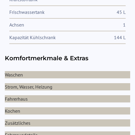
Frischwassertank
45 L
Achsen
1
Kapazität Kühlschrank
144 L
Komfortmerkmale & Extras
Waschen
Strom, Wasser, Heizung
Fahrerhaus
Kochen
Zusätzliches