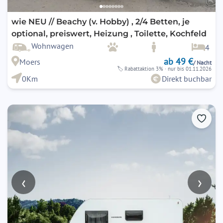
wie NEU // Beachy (v. Hobby) , 2/4 Betten, je
optional, preiswert, Heizung , Toilette, Kochfeld
Wohnwagen
4
ab 49 €
Moers
/ Nacht
🏷
Rabattaktion 3%
· nur bis 01.11.2026
0Km
Direkt buchbar
‹
›