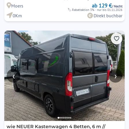
ab 129 €
Moers
/ Nacht
🏷
Rabattaktion 3%
· nur bis 01.11.2026
0Km
Direkt buchbar
‹
›
wie NEUER Kastenwagen 4 Betten, 6 m //