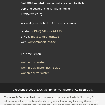
Seit 2016 am Markt. Wir vermitteln ausschließlich
geprüfte gewerbliche Vermieter, keine
Privatvermietung.
Wir sind gerne behilflich! Sie erreichen uns:
Telefon:
+49 (0) 6485 77 44 120
E-Mail:
info@camperfuchs.de
Web:
www.camperfuchs.de
Beliebte Seiten
Wohnmobil mieten
Wohnmobil mieten nach Stadt
Wohnmobil vermieten
Copyright © 2016-2026 Wohnmobilvermietung - CamperFuchs
Cookies & Datenschutz.
Wir nutzen anonymisierte Statistik (PostHog, EU)
Impressum
AGB’s
Vermieter Login
Kontakt
Datenschutz
Zusatzversicherung
inklusive maskierter Seitenaufzeichnung sowie Marketing-Messung (Google,
Versicherungsvertrag widerrufen
Sitemap
Junge Gebrauchtwagen
Angebot anfordern
Microsoft), um Camperfuchs und unsere Werbung zu verbessern. Deine Eingaben