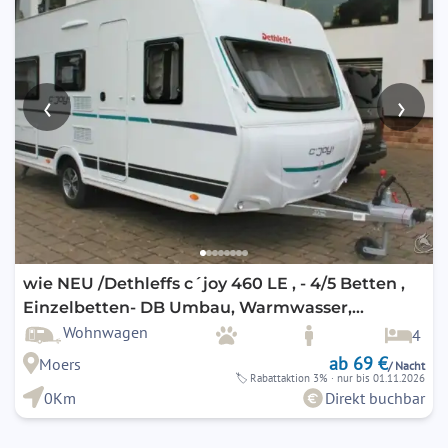
‹
›
wie NEU /Dethleffs c´joy 460 LE , - 4/5 Betten ,
Einzelbetten- DB Umbau, Warmwasser,
optional, preiswert KLIMA
Wohnwagen
4
ab 69 €
Moers
/ Nacht
🏷
Rabattaktion 3%
· nur bis 01.11.2026
0Km
Direkt buchbar