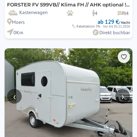
FORSTER FV 599VB// Klima FH // AHK optional ! /
2er Fahrradträger optional / E-Bike fähig !
Kastenwagen
4
4
ab 129 €
Moers
/ Nacht
🏷
Rabattaktion 3%
· nur bis 01.11.2026
0Km
Direkt buchbar
‹
›