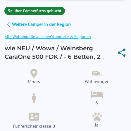
5× über Camperfuchs gebucht
Weitere Camper in der Region
Alle Wohnmobile ansehen
Standorte & Regionen
wie NEU / Wowa / Weinsberg
CaraOne 500 FDK / - 6 Betten, 2
davon als Etagenbetten ,
Warmwasser, Dusche, VOLL
Wohnwagen
Ausstattung, ohne TV, optional
Moers
KLIMA !
6
Ja
Führerscheinklasse B