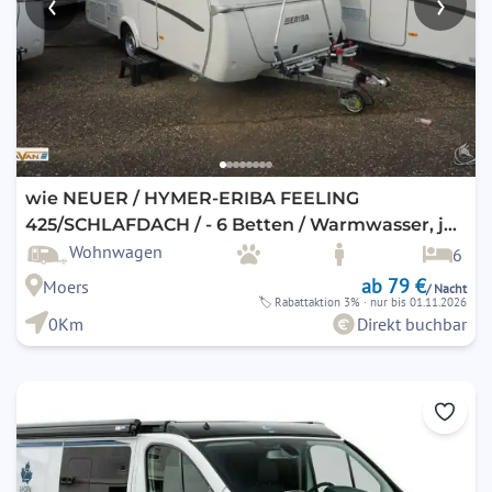
‹
›
wie NEUER / HYMER-ERIBA FEELING
425/SCHLAFDACH / - 6 Betten / Warmwasser, je
optional, preiswert AUTARK / KLIMA
Wohnwagen
6
ab 79 €
Moers
/ Nacht
🏷
Rabattaktion 3%
· nur bis 01.11.2026
0Km
Direkt buchbar