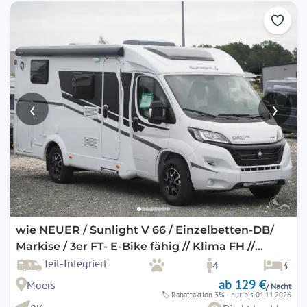
‹
›
wie NEUER / Sunlight V 66 / Einzelbetten-DB/
Markise / 3er FT- E-Bike fähig // Klima FH //
optional Klima im Wohnbereich !
Teil-Integriert
4
3
ab 129 €
Moers
/ Nacht
🏷
Rabattaktion 3%
· nur bis 01.11.2026