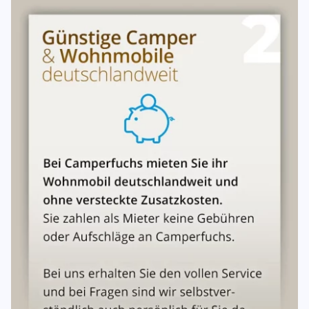
Die allgemeinen Mietbedingungen(Anlagen) sind ebenso
wie das Übergabeprotokoll/Checklisten Bestandteil dieses
Mietvertrages
Abgabe oder Übernahme:
Die Abgabe oder Übernahme des Fahrzeuges ist auch am
Wochenende bzw. an Feiertagen an verschiedenen
Stationen gegen einen möglichen Aufpreis durchführbar.
Bitte buchen Sie diesen Artikel über das Zubehör. Bitte
orientieren Sie sich ansonsten an die Abhol- und
Rückgabezeiten. Ihr Fahrzeug können Sie in aller Regel
bei dem Vermieter für die Zeit stehen lassen.Die
Rücknahme übernimmt der Vermieter und protokoliert es.
####Nicht alle Fragen dabei gewesen? Checken Sie unser
FAQ ab! https://www.camperfuchs.de/faq