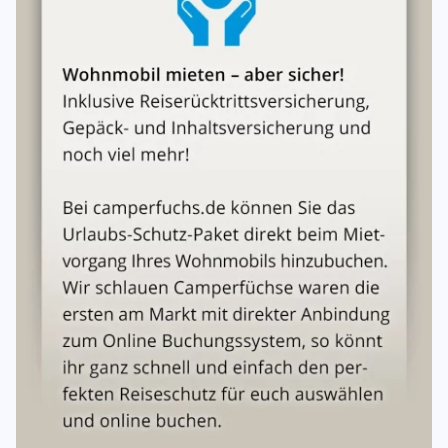
Vermieter das Auftanken. Für diese zusätzliche Leistung
kann der Vermieter die Bezah- lung einer angemessenen
Vergütung beanspruchen, die Kosten für den
nachgefüllten Kraftstoff muss der Mieter auf Nachweis
zum Tagespreis vergüten.
Versicherung
Das Fahrzeug ist als Selbstfahrervermietfahrzeug wie folgt
versichert: Vollkaskoversicherung mit einer
Selbstbeteiligung von 1.000,00 € Teilkaskoversicherung
mit einer Selbstbeteiligung von 500,00 € Die
Kaskoversicherung gilt innerhalb der geografischen
Grenzen Europas.
Haftung bei Unfällen
Der Mieter wird wegen der Haftung bei Verkehrsunfällen
hingewiesen. Mehrere Mieter haften für alle Ansprüche, die
ihren Ursprung in diesem Mietverhältnis haben, als
Gesamtschuldner und bilden eine Mietergemeinschaft.
Jeder Mieter hat identische Rechte und Pflichte
Unterschriften