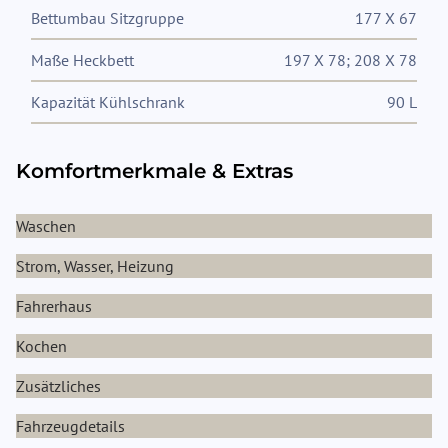
Bettumbau Sitzgruppe
177 X 67
Maße Heckbett
197 X 78; 208 X 78
Kapazität Kühlschrank
90 L
Komfortmerkmale & Extras
Waschen
Strom, Wasser, Heizung
Fahrerhaus
Kochen
Zusätzliches
Fahrzeugdetails