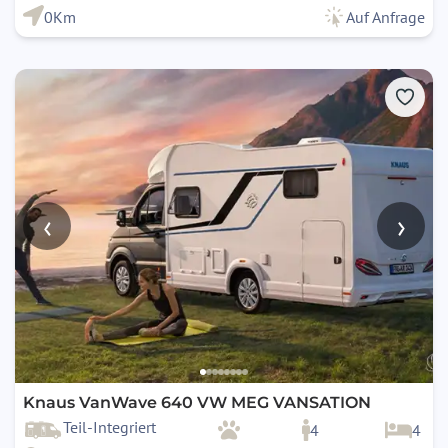
0Km
Auf Anfrage
‹
›
Knaus VanWave 640 VW MEG VANSATION
Teil-Integriert
4
4