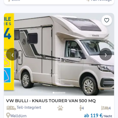
Bei unverschuldetem Ausfall kann ein vergleichbares oder
größeres Ersatzfahrzeug gestellt werden.
Eventuelle Mehrkosten (Fähre, Maut, Betriebskosten)
durch ein größeres Fahrzeug trägt der Mieter.
Bei Bereitstellung eines günstigeren Fahrzeugs wird die
Preisdifferenz erstattet.
15. Haustiere
Mitnahme nur nach
ausdrücklicher schriftlicher
‹
›
Zustimmung
des Vermieters.
Der Mieter trägt die volle Verantwortung für art- und
sachgerechten Transport.
Für Schäden durch mitgeführte Tiere haftet der Mieter.
16. Kinder & Mitfahrer
Die Vorschriften des
§ 21 StVO
(Sicherung von Kindern bis
12 Jahre) sind zwingend einzuhalten.
VW BULLI - KNAUS TOURER VAN 500 MQ
Stand: 10/2024
Teil-Integriert
4
4
ab 119 €
Walldürn
/ Nacht