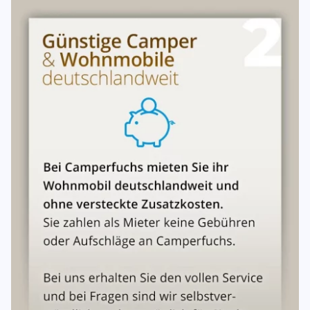
Vorzeitige Rückgabe
Bei Rückgabe vor Ablauf der Mietzeit bleibt der volle
Mietpreis geschuldet, es sei denn, das Fahrzeug kann im
Restzeitraum anderweitig vermietet werden.
Verspätete Rückgabe
Für die Dauer der Vorenthaltung wird mindestens der
vereinbarte Mietpreis als Nutzungsentschädigung
berechnet.
6. Servicepauschale
Pro Anmietung wird eine einmalige
Servicepauschale
erhoben. Diese umfasst:
Gründliche Einweisung in das Reisemobil
Übergabe im betriebsbereiten Zustand
Eine gefüllte Propangasflasche
Außenreinigung bei Rückgabe
7. Kaution
Vor der Fahrzeugübernahme ist eine
Kaution
zu
hinterlegen (bar, Kreditkarte oder EC-Karte).