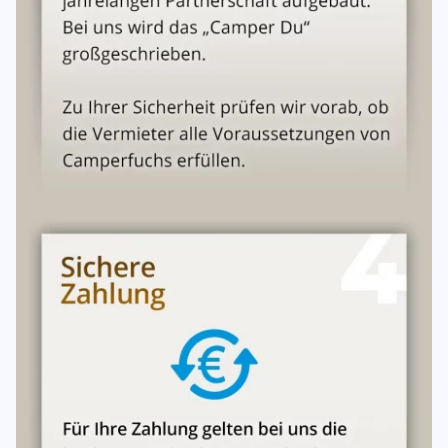
Bei Nichtinanspruchnahme ohne Stornierung werden
mindestens
90 % des Mietpreises
fällig.
10. Übergabe & Rückgabe
Übergabe
Gemeinsame Prüfung des Fahrzeugs und Zubehörs mit
Übergabeprotokoll
.
Das Fahrzeug wird
vollgetankt
übergeben.
Rückgabe
Fahrzeug ist
von innen gereinigt
und
vollgetankt
zurückzugeben.
Rückgabe am vereinbarten Ort, zum vereinbarten
Zeitpunkt, innerhalb der Geschäftszeiten.
Einwegmieten
sind nicht möglich.
Bei nicht vollgetankter Rückgabe:
2,50 € pro fehlendem Liter
Kraftstoff
50 € Aufwandspauschale
Bei unzureichender Innenreinigung:
Es wird eine
Reinigungspauschale
berechnet (ebenso bei