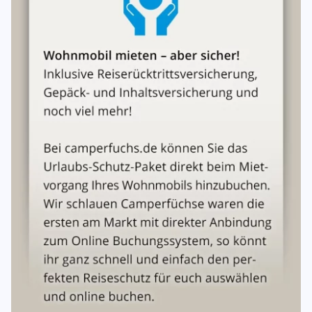
4. Fahrten ins Ausland
Innereuropäische Fahrten sind grundsätzlich
gestattet
.
Nicht gestattet
ohne vorherige Genehmigung: Bulgarien,
Grönland, Island, Rumänien, Russland, Türkei, Ukraine,
Kanarische Inseln, Madeira, Azoren sowie
außereuropäisches Ausland.
Fahrten in
Krisen- und Kriegsgebiete
sind generell
untersagt.
Der Mieter ist eigenverantwortlich für die Einhaltung der
Verkehrsvorschriften der besuchten Länder.
5. Mietpreis & Kosten
Der Mietpreis wird
pro Nacht
berechnet und kann je nach
Saison variieren.
Im Mietpreis enthalten:
Kfz-Versicherung, Wartung und
Verschleißreparaturen.
Nicht enthalten:
Kraftstoff, Maut, Parkgebühren,
Camping-/Stellplatzgebühren, Fährkosten, Bußgelder und
sonstige Betriebskosten.
Mehrkilometer werden mit
0,39 € pro km
berechnet.