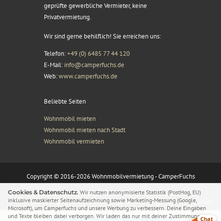
geprüfte gewerbliche Vermieter, keine
Privatvermietung.
Wir sind gerne behilflich! Sie erreichen uns:
Telefon:
+49 (0) 6485 77 44 120
E-Mail:
info@camperfuchs.de
Web:
www.camperfuchs.de
Beliebte Seiten
Wohnmobil mieten
Wohnmobil mieten nach Stadt
Wohnmobil vermieten
Copyright © 2016-2026 Wohnmobilvermietung - CamperFuchs
Cookies & Datenschutz.
Wir nutzen anonymisierte Statistik (PostHog, EU)
Impressum
AGB’s
Vermieter Login
Kontakt
Datenschutz
Zusatzversicherung
inklusive maskierter Seitenaufzeichnung sowie Marketing-Messung (Google,
Versicherungsvertrag widerrufen
Sitemap
Junge Gebrauchtwagen
Angebot anfordern
Microsoft), um Camperfuchs und unsere Werbung zu verbessern. Deine Eingaben
Sammelanfrage
Geschenkgutscheine
und Texte bleiben dabei verborgen. Wir laden das nur mit deiner Zustimmung –
Chat