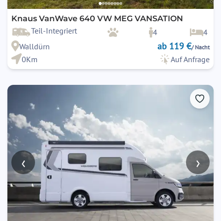
Knaus VanWave 640 VW MEG VANSATION
Teil-Integriert
4
4
ab 119 €
Walldürn
/ Nacht
0Km
Auf Anfrage
‹
›