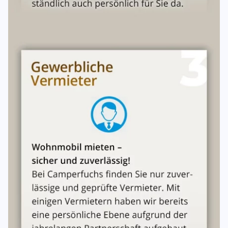
Die Kaution wird nach ordnungsgemäßer Rückgabe und
Endabrechnung erstattet.
Zusatzkosten (Reinigung, Mehrkilometer, Betankung,
Schäden) werden mit der Kaution verrechnet.
8. Zahlungsbedingungen
| Zeitpunkt | Zahlung | |---|---| | Bei Vertragsschluss
(innerhalb 7 Bankarbeitstagen) |
20 % Anzahlung
| |
Spätestens 14 Tage vor Mietbeginn |
Restlicher Mietpreis +
Servicepauschale
| | Bei Fahrzeugübernahme |
Kaution
|
9. Stornierungsbedingungen
| Zeitpunkt der Stornierung | Stornogebühr | |---|---| | Bis
61 Tage vor Mietbeginn | 20 % des Mietpreises (mind. 200
€) | | 60–30 Tage vor Mietbeginn | 40 % des Mietpreises | |
29–15 Tage vor Mietbeginn | 80 % des Mietpreises | |
Weniger als 15 Tage vor Mietbeginn | 90 % des
Mietpreises |
Eine Stornierung ist nur in
Text- oder Schriftform
wirksam.
Wird das Fahrzeug im Stornierungszeitraum anderweitig
vermietet, werden die Einnahmen angerechnet.