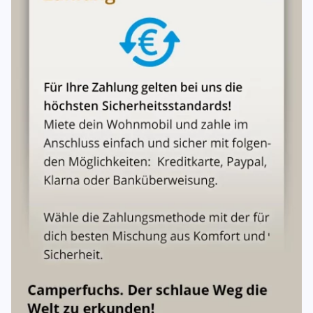
Einwegmieten
sind nicht möglich.
Bei nicht vollgetankter Rückgabe:
2,50 € pro fehlendem Liter
Kraftstoff
50 € Aufwandspauschale
Bei unzureichender Innenreinigung:
Es wird eine
Reinigungspauschale
berechnet (ebenso bei
verschmutzter Toilette/Fäkaltank).
11. Versicherung & Haftung
Haftpflichtversicherung:
Unbegrenzte Deckung für
Sach-/Vermögensschäden, bis 8 Mio. € für
Personenschäden.
Vollkaskoversicherung:
Selbstbeteiligung max.
1.500 €
pro Schadenfall
.
Haftung des Mieters
Bei leichter Fahrlässigkeit: Haftung bis zur Höhe der
vereinbarten Selbstbeteiligung
.
Bei grober Fahrlässigkeit: Haftung richtet sich nach
Schwere des Verschuldens, bis zum Gesamtschaden.
Bei Vorsatz:
Volle Haftung
, keine Beschränkung auf