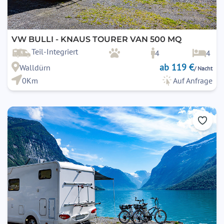
16. Kinder & Mitfahrer
Die Vorschriften des
§ 21 StVO
(Sicherung von Kindern bis
12 Jahre) sind zwingend einzuhalten.
VW BULLI - KNAUS TOURER VAN 500 MQ
Stand: 10/2024
Teil-Integriert
4
4
ab 119 €
Walldürn
/ Nacht
0Km
Auf Anfrage