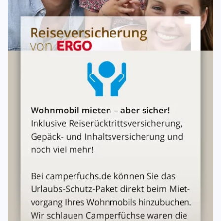
Nicht gestattet ist die Nutzung für:
Motorsportliche Zwecke oder Fahrzeugtests
Gewerbliche Personenbeförderung
Weitervermietung oder Verleih
Fahrschulübungen
Beförderung gefährlicher Stoffe
4. Fahrten ins Ausland
Innereuropäische Fahrten sind grundsätzlich
gestattet
.
Nicht gestattet
ohne vorherige Genehmigung: Bulgarien,
Grönland, Island, Rumänien, Russland, Türkei, Ukraine,
Kanarische Inseln, Madeira, Azoren sowie
außereuropäisches Ausland.
Fahrten in
Krisen- und Kriegsgebiete
sind generell
untersagt.
Der Mieter ist eigenverantwortlich für die Einhaltung der
Verkehrsvorschriften der besuchten Länder.
5. Mietpreis & Kosten
Der Mietpreis wird
pro Nacht
berechnet und kann je nach
Saison variieren.