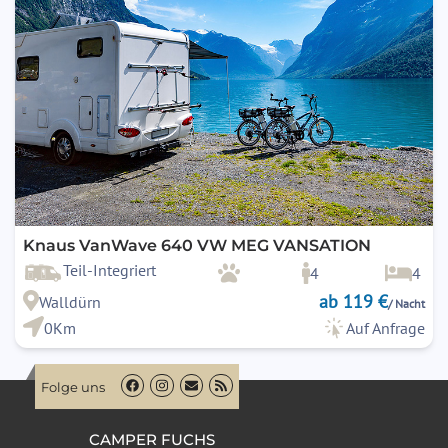
Knaus VanWave 640 VW MEG VANSATION
Teil-Integriert
4
4
ab 119 €
Walldürn
/ Nacht
0Km
Auf Anfrage
Folge uns
CAMPER FUCHS