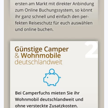
Im Mietpreis enthalten:
Kfz-Versicherung, Wartung und
Verschleißreparaturen.
Nicht enthalten:
Kraftstoff, Maut, Parkgebühren,
Camping-/Stellplatzgebühren, Fährkosten, Bußgelder und
sonstige Betriebskosten.
Mehrkilometer werden mit
0,39 € pro km
berechnet.
Vorzeitige Rückgabe
Bei Rückgabe vor Ablauf der Mietzeit bleibt der volle
Mietpreis geschuldet, es sei denn, das Fahrzeug kann im
Restzeitraum anderweitig vermietet werden.
Verspätete Rückgabe
Für die Dauer der Vorenthaltung wird mindestens der
vereinbarte Mietpreis als Nutzungsentschädigung
berechnet.
6. Servicepauschale
Pro Anmietung wird eine einmalige
Servicepauschale
erhoben. Diese umfasst:
Gründliche Einweisung in das Reisemobil