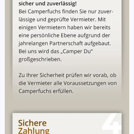
29–15 Tage vor Mietbeginn | 80 % des Mietpreises | |
Weniger als 15 Tage vor Mietbeginn | 90 % des
Mietpreises |
Eine Stornierung ist nur in
Text- oder Schriftform
wirksam.
Wird das Fahrzeug im Stornierungszeitraum anderweitig
vermietet, werden die Einnahmen angerechnet.
Bei Nichtinanspruchnahme ohne Stornierung werden
mindestens
90 % des Mietpreises
fällig.
10. Übergabe & Rückgabe
Übergabe
Gemeinsame Prüfung des Fahrzeugs und Zubehörs mit
Übergabeprotokoll
.
Das Fahrzeug wird
vollgetankt
übergeben.
Rückgabe
Fahrzeug ist
von innen gereinigt
und
vollgetankt
zurückzugeben.
Rückgabe am vereinbarten Ort, zum vereinbarten
Zeitpunkt, innerhalb der Geschäftszeiten.