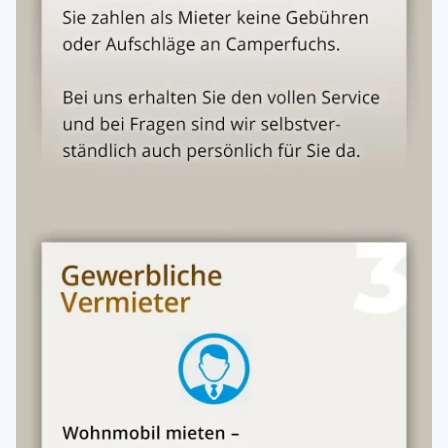
Übergabe im betriebsbereiten Zustand
Eine gefüllte Propangasflasche
Außenreinigung bei Rückgabe
7. Kaution
Vor der Fahrzeugübernahme ist eine
Kaution
zu
hinterlegen (bar, Kreditkarte oder EC-Karte).
Die Kaution wird nach ordnungsgemäßer Rückgabe und
Endabrechnung erstattet.
Zusatzkosten (Reinigung, Mehrkilometer, Betankung,
Schäden) werden mit der Kaution verrechnet.
8. Zahlungsbedingungen
| Zeitpunkt | Zahlung | |---|---| | Bei Vertragsschluss
(innerhalb 7 Bankarbeitstagen) |
20 % Anzahlung
| |
Spätestens 14 Tage vor Mietbeginn |
Restlicher Mietpreis +
Servicepauschale
| | Bei Fahrzeugübernahme |
Kaution
|
9. Stornierungsbedingungen
| Zeitpunkt der Stornierung | Stornogebühr | |---|---| | Bis
61 Tage vor Mietbeginn | 20 % des Mietpreises (mind. 200
€) | | 60–30 Tage vor Mietbeginn | 40 % des Mietpreises | |