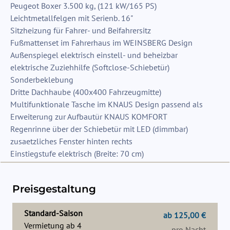
Peugeot Boxer 3.500 kg, (121 kW/165 PS)
Leichtmetallfelgen mit Serienb. 16"
Sitzheizung für Fahrer- und Beifahrersitz
Fußmattenset im Fahrerhaus im WEINSBERG Design
Außenspiegel elektrisch einstell- und beheizbar
elektrische Zuziehhilfe (Softclose-Schiebetür)
Sonderbeklebung
Dritte Dachhaube (400x400 Fahrzeugmitte)
Multifunktionale Tasche im KNAUS Design passend als
Erweiterung zur Aufbautür KNAUS KOMFORT
Regenrinne über der Schiebetür mit LED (dimmbar)
zusaetzliches Fenster hinten rechts
Einstiegstufe elektrisch (Breite: 70 cm)
Preisgestaltung
Standard-Saison
ab 125,00 €
Vermietung ab
4
pro Nacht