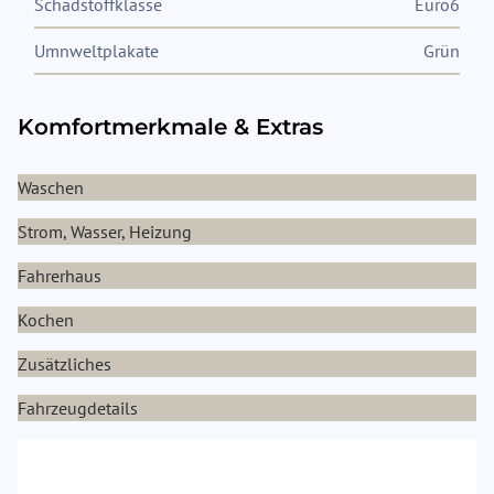
Schadstoffklasse
Euro6
Umnweltplakate
Grün
Komfortmerkmale & Extras
Waschen
Strom, Wasser, Heizung
Fahrerhaus
Kochen
Zusätzliches
Fahrzeugdetails