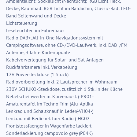
Ambientelicht: Sockellicht (Nachtlicht); RGB Licht Heck,
Decke; Raumbad: RGB Licht im Baldachin; Classic-Bad: LED-
Band Seitenwand und Decke
Lichtsteuerung
Leseleuchten im Fahrerhaus
Radio DAB+, All-in-One Navigationssystem mit
Campingsoftware, ohne CD-/DVD-Laufwerk, inkl. DAB+/FM
Antenne, 3 Jahre Kartenupdate
Kabelvorverlegung für Solar- und Sat-Anlagen
Rückfahrkamera inkl. Verkabelung
12V Powersteckdose (1 Stück)
Radiovorbereitung inkl. 2 Lautsprecher im Wohnraum
230V SCHUKO-Steckdose, zusätzlich 1 Stk. in der Küche
Nebelscheinwerfer m. Kurvenausl. (-PR01-
Amaturentafel im Techno Trim (Alu-Aplika
Lenkrad und Schaltknauf in Leder(-VH04-)
Lenkrad mit Bedienel. fuer Radio (-HG02-
Frontstossfaenger in Wagenfarbe lackiert
Sonderlackierung campovolo grey (P04K)