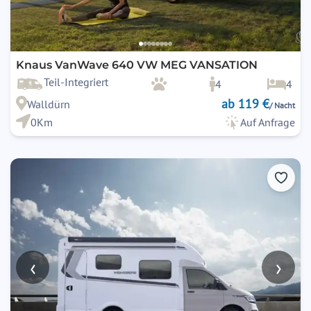
Knaus VanWave 640 VW MEG VANSATION
Teil-Integriert
4
4
ab 119 €
Walldürn
/ Nacht
0Km
Auf Anfrage
‹
›