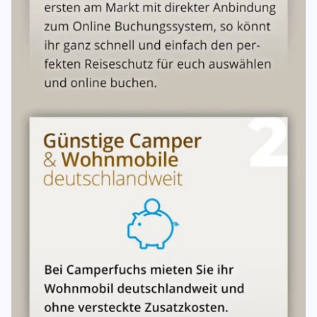
Im Mietpreis enthalten:
Kfz-Versicherung, Wartung und
Verschleißreparaturen.
Nicht enthalten:
Kraftstoff, Maut, Parkgebühren,
Camping-/Stellplatzgebühren, Fährkosten, Bußgelder und
sonstige Betriebskosten.
Mehrkilometer werden mit
0,39 € pro km
berechnet.
Vorzeitige Rückgabe
Bei Rückgabe vor Ablauf der Mietzeit bleibt der volle
Mietpreis geschuldet, es sei denn, das Fahrzeug kann im
Restzeitraum anderweitig vermietet werden.
Verspätete Rückgabe
Für die Dauer der Vorenthaltung wird mindestens der
vereinbarte Mietpreis als Nutzungsentschädigung
berechnet.
6. Servicepauschale
Pro Anmietung wird eine einmalige
Servicepauschale
erhoben. Diese umfasst:
Gründliche Einweisung in das Reisemobil