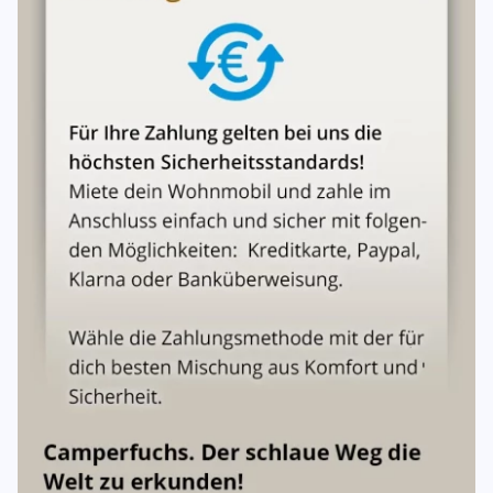
Bei nicht vollgetankter Rückgabe:
2,50 € pro fehlendem Liter
Kraftstoff
50 € Aufwandspauschale
Bei unzureichender Innenreinigung:
Es wird eine
Reinigungspauschale
berechnet (ebenso bei
verschmutzter Toilette/Fäkaltank).
11. Versicherung & Haftung
Haftpflichtversicherung:
Unbegrenzte Deckung für
Sach-/Vermögensschäden, bis 8 Mio. € für
Personenschäden.
Vollkaskoversicherung:
Selbstbeteiligung max.
1.500 €
pro Schadenfall
.
Haftung des Mieters
Bei leichter Fahrlässigkeit: Haftung bis zur Höhe der
vereinbarten Selbstbeteiligung
.
Bei grober Fahrlässigkeit: Haftung richtet sich nach
Schwere des Verschuldens, bis zum Gesamtschaden.
Bei Vorsatz:
Volle Haftung
, keine Beschränkung auf