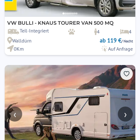
16. Kinder & Mitfahrer
Die Vorschriften des
§ 21 StVO
(Sicherung von Kindern bis
12 Jahre) sind zwingend einzuhalten.
VW BULLI - KNAUS TOURER VAN 500 MQ
Stand: 10/2024
Teil-Integriert
4
4
ab 119 €
Walldürn
/ Nacht
0Km
Auf Anfrage
‹
›