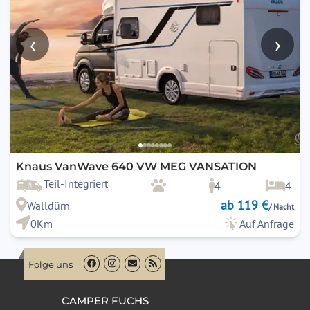
‹
›
Knaus VanWave 640 VW MEG VANSATION
Teil-Integriert
4
4
ab 119 €
Walldürn
/ Nacht
0Km
Auf Anfrage
Folge uns
CAMPER FUCHS