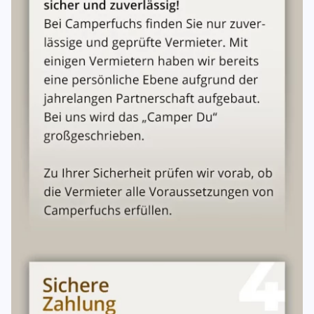
29–15 Tage vor Mietbeginn | 80 % des Mietpreises | |
Weniger als 15 Tage vor Mietbeginn | 90 % des
Mietpreises |
Eine Stornierung ist nur in
Text- oder Schriftform
wirksam.
Wird das Fahrzeug im Stornierungszeitraum anderweitig
vermietet, werden die Einnahmen angerechnet.
Bei Nichtinanspruchnahme ohne Stornierung werden
mindestens
90 % des Mietpreises
fällig.
10. Übergabe & Rückgabe
Übergabe
Gemeinsame Prüfung des Fahrzeugs und Zubehörs mit
Übergabeprotokoll
.
Das Fahrzeug wird
vollgetankt
übergeben.
Rückgabe
Fahrzeug ist
von innen gereinigt
und
vollgetankt
zurückzugeben.
Rückgabe am vereinbarten Ort, zum vereinbarten
Zeitpunkt, innerhalb der Geschäftszeiten.
Einwegmieten
sind nicht möglich.