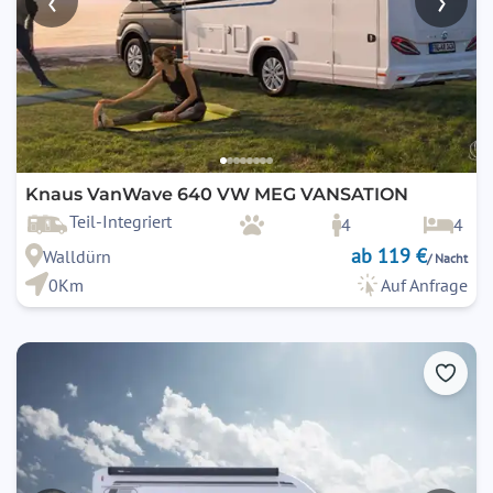
‹
›
Knaus VanWave 640 VW MEG VANSATION
Teil-Integriert
4
4
ab 119 €
Walldürn
/ Nacht
0Km
Auf Anfrage