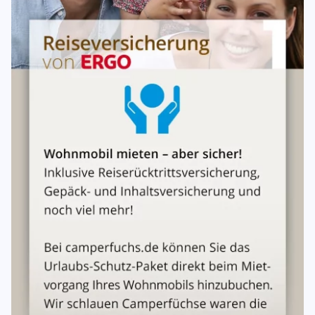
Nicht gestattet ist die Nutzung für:
Motorsportliche Zwecke oder Fahrzeugtests
Gewerbliche Personenbeförderung
Weitervermietung oder Verleih
Fahrschulübungen
Beförderung gefährlicher Stoffe
4. Fahrten ins Ausland
Innereuropäische Fahrten sind grundsätzlich
gestattet
.
Nicht gestattet
ohne vorherige Genehmigung: Bulgarien,
Grönland, Island, Rumänien, Russland, Türkei, Ukraine,
Kanarische Inseln, Madeira, Azoren sowie
außereuropäisches Ausland.
Fahrten in
Krisen- und Kriegsgebiete
sind generell
untersagt.
Der Mieter ist eigenverantwortlich für die Einhaltung der
Verkehrsvorschriften der besuchten Länder.
5. Mietpreis & Kosten
Der Mietpreis wird
pro Nacht
berechnet und kann je nach
Saison variieren.