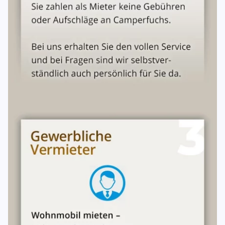
Übergabe im betriebsbereiten Zustand
Eine gefüllte Propangasflasche
Außenreinigung bei Rückgabe
7. Kaution
Vor der Fahrzeugübernahme ist eine
Kaution
zu
hinterlegen (bar, Kreditkarte oder EC-Karte).
Die Kaution wird nach ordnungsgemäßer Rückgabe und
Endabrechnung erstattet.
Zusatzkosten (Reinigung, Mehrkilometer, Betankung,
Schäden) werden mit der Kaution verrechnet.
8. Zahlungsbedingungen
| Zeitpunkt | Zahlung | |---|---| | Bei Vertragsschluss
(innerhalb 7 Bankarbeitstagen) |
20 % Anzahlung
| |
Spätestens 14 Tage vor Mietbeginn |
Restlicher Mietpreis +
Servicepauschale
| | Bei Fahrzeugübernahme |
Kaution
|
9. Stornierungsbedingungen
| Zeitpunkt der Stornierung | Stornogebühr | |---|---| | Bis
61 Tage vor Mietbeginn | 20 % des Mietpreises (mind. 200
€) | | 60–30 Tage vor Mietbeginn | 40 % des Mietpreises | |