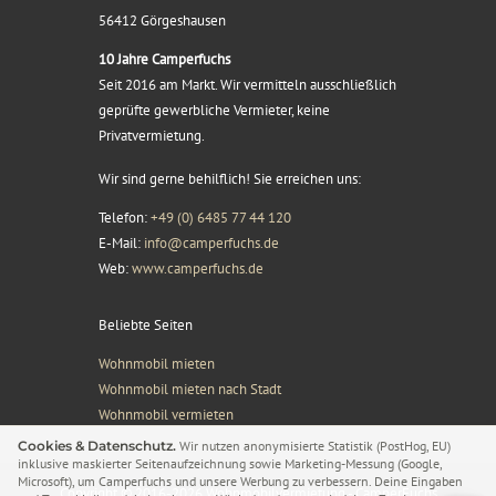
56412 Görgeshausen
10 Jahre Camperfuchs
Seit 2016 am Markt. Wir vermitteln ausschließlich
geprüfte gewerbliche Vermieter, keine
Privatvermietung.
Wir sind gerne behilflich! Sie erreichen uns:
Telefon:
+49 (0) 6485 77 44 120
E-Mail:
info@camperfuchs.de
Web:
www.camperfuchs.de
Beliebte Seiten
Wohnmobil mieten
Wohnmobil mieten nach Stadt
Wohnmobil vermieten
Cookies & Datenschutz.
Wir nutzen anonymisierte Statistik (PostHog, EU)
inklusive maskierter Seitenaufzeichnung sowie Marketing-Messung (Google,
Microsoft), um Camperfuchs und unsere Werbung zu verbessern. Deine Eingaben
Copyright © 2016-2026 Wohnmobilvermietung - CamperFuchs