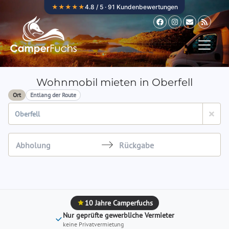
Zum Inhalt springen
★★★★★
4.8 / 5 · 91 Kundenbewertungen
Wohnmobil mieten in Oberfell
Ort
Entlang der Route
Navigate
Navigate
forward
backward
to
to
interact
interact
10 Jahre Camperfuchs
with
with
Nur geprüfte gewerbliche Vermieter
the
the
keine Privatvermietung