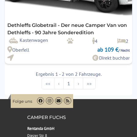
Dethleffs Globetrail - Der neue Camper Van von
Dethleffs - 90 Jahre Sonderedition
Kastenwagen
4
2
ab 109 €
Oberfell
/ Nacht
Direkt buchbar
Ergebnis 1 - 2 von 2 Fahrzeuge.
Previous
Next
««
‹
1
›
»»
Folge uns
CAMPER FUCHS
Rentanda GmbH
Diezer Str. 8