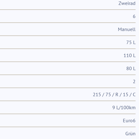
Zweirad
6
Manuell
75 L
110 L
80 L
2
215 / 75 / R / 15 / C
9 L/100km
Euro6
Grün