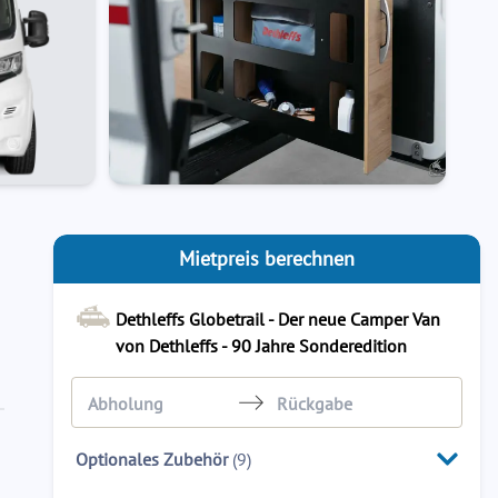
Mietpreis berechnen
Dethleffs Globetrail - Der neue Camper Van
von Dethleffs - 90 Jahre Sonderedition
Navigate
Navigate
Optionales Zubehör
(
9
)
forward
backward
to
to