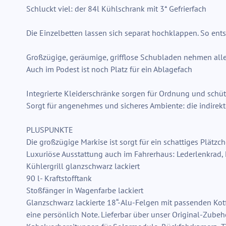
Schluckt viel: der 84l Kühlschrank mit 3* Gefrierfach
Die Einzelbetten lassen sich separat hochklappen. So ents
Großzügige, geräumige, grifflose Schubladen nehmen alle
Auch im Podest ist noch Platz für ein Ablagefach
Integrierte Kleiderschränke sorgen für Ordnung und schütz
Sorgt für angenehmes und sicheres Ambiente: die indirekte
PLUSPUNKTE
Die großzügige Markise ist sorgt für ein schattiges Plätzc
Luxuriöse Ausstattung auch im Fahrerhaus: Lederlenkrad, 
Kühlergrill glanzschwarz lackiert
90 l- Kraftstofftank
Stoßfänger in Wagenfarbe lackiert
Glanzschwarz lackierte 18“-Alu-Felgen mit passenden Kotf
eine persönlich Note. Lieferbar über unser Original-Zubeh