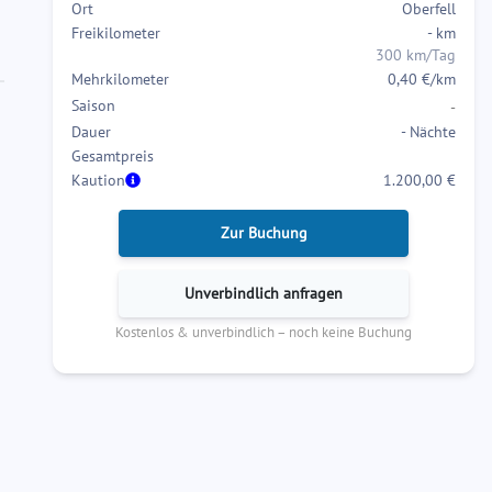
Ort
Oberfell
interact
interact
Freikilometer
-
km
with
with
300 km/Tag
the
the
Mehrkilometer
0,40 €/km
calendar
calendar
Saison
-
and
and
Dauer
-
Nächte
select
select
Gesamtpreis
a
a
Kaution
1.200,00 €
date.
date.
Press
Press
Zur Buchung
the
the
question
question
Unverbindlich anfragen
mark
mark
Kostenlos & unverbindlich – noch keine Buchung
key
key
to
to
get
get
the
the
keyboard
keyboard
shortcuts
shortcuts