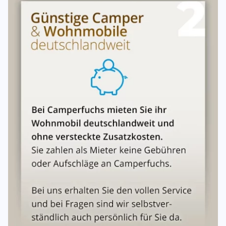
ihren Ursprung in diesem Mietverhältnis haben, als
Gesamtschuldner und bilden eine Mietergemeinschaft.
Jeder Mieter hat identische Rechte und Pflichte
Unterschriften
Die allgemeinen Mietbedingungen(Anlagen) sind ebenso
wie das Übergabeprotokoll/Checklisten Bestandteil dieses
Mietvertrages
Abgabe oder Übernahme:
Die Abgabe oder Übernahme des Fahrzeuges ist auch am
Wochenende bzw. an Feiertagen an verschiedenen
Stationen gegen einen möglichen Aufpreis durchführbar.
Bitte buchen Sie diesen Artikel über das Zubehör. Bitte
orientieren Sie sich ansonsten an die Abhol- und
Rückgabezeiten. Ihr Fahrzeug können Sie in aller Regel
bei dem Vermieter für die Zeit stehen lassen. Die
Rücknahme übernimmt der Vermieter und protokoliert es.
Nicht alle Fragen dabei gewesen?
Checken Sie unser FAQ ab!