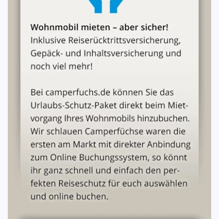
der Mietzeit und bringt es vollgetankt zurück. Bringt der
Mieter das Fahrzeug mit nicht vollständig gefülltem
Kraftstofftank zum Vermieter zurück, übernimmt der
Vermieter das Auftanken. Für diese zusätzliche Leistung
kann der Vermieter die Bezah- lung einer angemessenen
Vergütung beanspruchen, die Kosten für den
nachgefüllten Kraftstoff muss der Mieter auf Nachweis
zum Tagespreis vergüten.
Versicherung
Das Fahrzeug ist als Selbstfahrervermietfahrzeug wie folgt
versichert: Kfz-Haftpflichtversicherung mit einer
Deckungssumme von mindestens 65 Mio. EUR pauschal.
Teil- und Vollkaskoversicherung mit einer
Selbstbeteiligung in Höhe von 1500 € Teilkasko und
1500 € Vollkasko.Die Kaskoversicherung gilt innerhalb
der geografischen Grenzen Europas.
Haftung bei Unfällen
Der Mieter wird wegen der Haftung bei Verkehrsunfällen
hingewiesen. Mehrere Mieter haften für alle Ansprüche, die