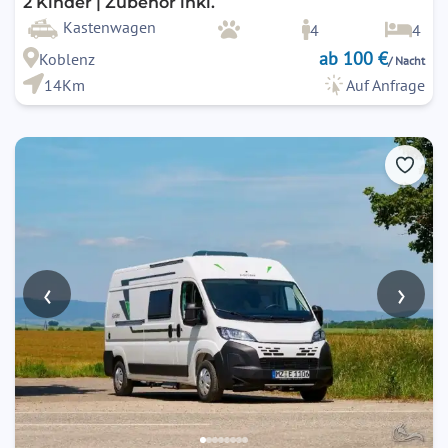
2 Kinder | Zubehör inkl.
Kastenwagen
4
4
ab 100 €
Koblenz
/ Nacht
14Km
Auf Anfrage
‹
›