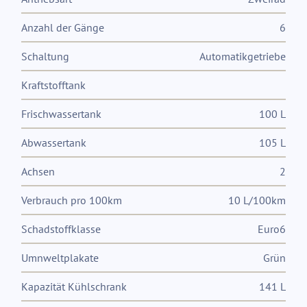
Anzahl der Gänge
6
Schaltung
Automatikgetriebe
Kraftstofftank
Frischwassertank
100 L
Abwassertank
105 L
Achsen
2
Verbrauch pro 100km
10 L/100km
Schadstoffklasse
Euro6
Umnweltplakate
Grün
Kapazität Kühlschrank
141 L