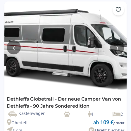
‹
›
Dethleffs Globetrail - Der neue Camper Van von
Dethleffs - 90 Jahre Sonderedition
Kastenwagen
4
2
ab 109 €
Oberfell
/ Nacht
0Km
Direkt buchbar