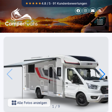
Zum Inhalt springen
★★★★★
4.8 / 5 · 91 Kundenbewertungen
Alle Fotos anzeigen
1
/
9