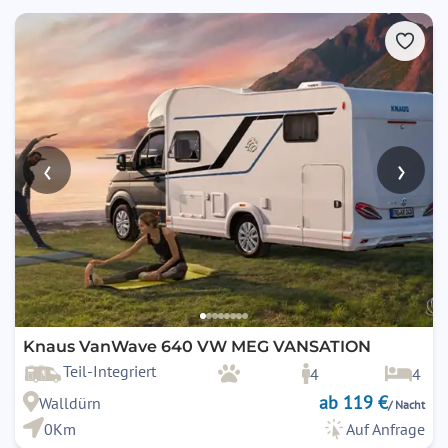
‹
›
Knaus VanWave 640 VW MEG VANSATION
Teil-Integriert
4
4
ab 119 €
Walldürn
/ Nacht
0Km
Auf Anfrage