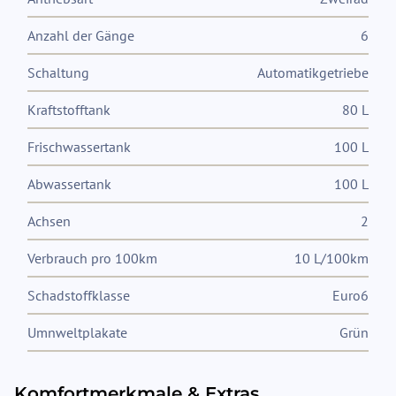
Anzahl der Gänge
6
Schaltung
Automatikgetriebe
Kraftstofftank
80 L
Frischwassertank
100 L
Abwassertank
100 L
Achsen
2
Verbrauch pro 100km
10 L/100km
Schadstoffklasse
Euro6
Umnweltplakate
Grün
Komfortmerkmale & Extras