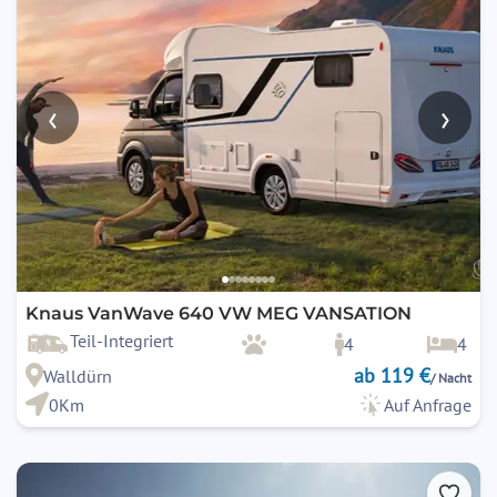
‹
›
Knaus VanWave 640 VW MEG VANSATION
Teil-Integriert
4
4
ab 119 €
Walldürn
/ Nacht
0Km
Auf Anfrage