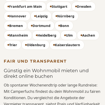
Frankfurt am Main
Stuttgart
Dresden
Hannover
Leipzig
Nürnberg
Bremen
Dortmund
Bonn
Mannheim
Heidelberg
Ulm
Aachen
Trier
Oldenburg
Kaiserslautern
FAIR UND TRANSPARENT
Günstig ein Wohnmobil mieten und
direkt online buchen
Ob spontaner Wochenendtrip oder lange Rundreise:
Mit Camperfuchs findest du dein Wohnmobil zu fairen
Konditionen. Du vergleichst die Angebote der
Vermieter transparent, siehst Preis und Verfügbarkeit