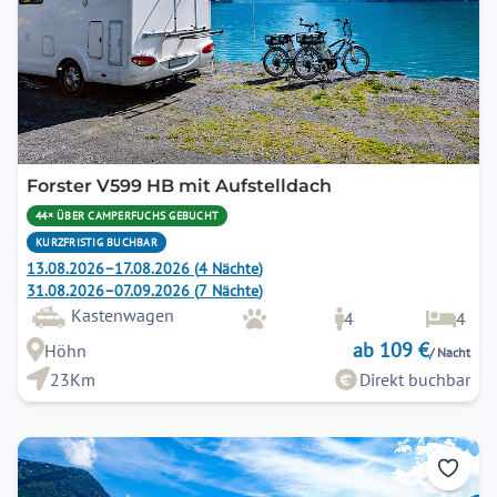
Forster V599 HB mit Aufstelldach
44× ÜBER CAMPERFUCHS GEBUCHT
KURZFRISTIG BUCHBAR
13.08.2026
–
17.08.2026
(
4
Nächte
)
31.08.2026
–
07.09.2026
(
7
Nächte
)
Kastenwagen
4
4
ab 109 €
Höhn
/ Nacht
23Km
Direkt buchbar