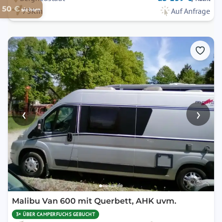
50 €
73Km
Auf Anfrage
sichern
‹
›
Malibu Van 600 mit Querbett, AHK uvm.
3× ÜBER CAMPERFUCHS GEBUCHT