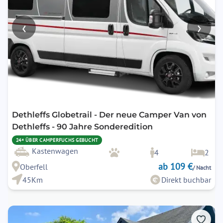
‹
›
Dethleffs Globetrail - Der neue Camper Van von
Dethleffs - 90 Jahre Sonderedition
24× ÜBER CAMPERFUCHS GEBUCHT
Kastenwagen
4
2
ab 109 €
Oberfell
/ Nacht
45Km
Direkt buchbar