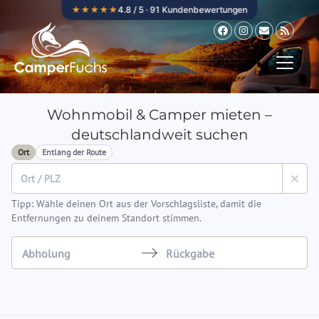
Zum Inhalt springen
★★★★★
4.8 / 5 · 91 Kundenbewertungen
Wohnmobil & Camper mieten –
deutschlandweit suchen
Ort
Entlang der Route
Tipp: Wähle deinen Ort aus der Vorschlagsliste, damit die
Entfernungen zu deinem Standort stimmen.
Navigate
Navigate
forward
backward
to
to