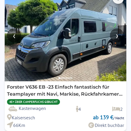
‹
›
Forster V636 EB -23 Einfach fantastisch für
Teamplayer mit Navi, Markise, Rückfahrkamera,
Dieselheizung
45× ÜBER CAMPERFUCHS GEBUCHT
Kastenwagen
4
2
ab 139 €
Kaisersesch
/ Nacht
66Km
Direkt buchbar