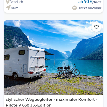
ab 90 €
Beselich
/ Nacht
8Km
Direkt buchbar
stylischer Wegbegleiter - maximaler Komfort -
Pilote V 630 J X-Edition