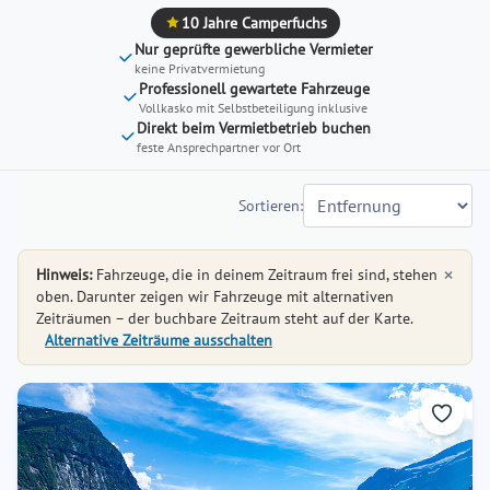
interact
interact
10 Jahre Camperfuchs
with
with
Nur geprüfte gewerbliche Vermieter
the
the
keine Privatvermietung
Professionell gewartete Fahrzeuge
calendar
calendar
Vollkasko mit Selbstbeteiligung inklusive
and
and
Direkt beim Vermietbetrieb buchen
select
select
feste Ansprechpartner vor Ort
a
a
date.
date.
Sortieren:
Press
Press
the
the
×
question
Hinweis:
Fahrzeuge, die in deinem Zeitraum frei sind, stehen
question
oben. Darunter zeigen wir Fahrzeuge mit alternativen
mark
mark
Zeiträumen – der buchbare Zeitraum steht auf der Karte.
key
key
Alternative Zeiträume ausschalten
to
to
get
get
the
the
keyboard
keyboard
shortcuts
shortcuts
for
for