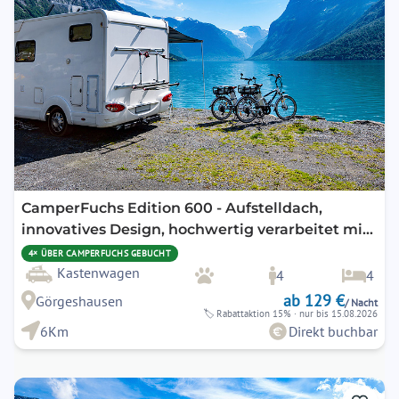
changing
changing
dates.
dates.
CamperFuchs Edition 600 - Aufstelldach,
innovatives Design, hochwertig verarbeitet mit
vielen Extras
4× ÜBER CAMPERFUCHS GEBUCHT
Kastenwagen
4
4
ab 129 €
Görgeshausen
/ Nacht
🏷
Rabattaktion 15%
· nur bis 15.08.2026
6Km
Direkt buchbar