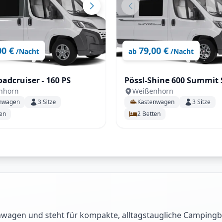
00 €
79,00 €
/Nacht
ab
/Nacht
oadcruiser - 160 PS
Pössl-Shine 600 Summit Shine
nhorn
Weißenhorn
LR unter 6m! Automatik
nwagen
3
Sitze
Kastenwagen
3
Sitze
en
2
Betten
enwagen und steht für kompakte, alltagstaugliche Campingb