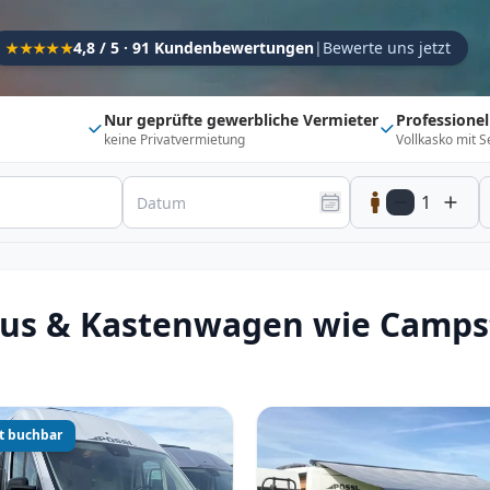
Kapazität
4,8 / 5 · 91 Kundenbewertungen
|
Bewerte uns jetzt
★★★★★
Sitzplätze
1
Schlafplätze
1
Nur geprüfte gewerbliche Vermieter
Professione
keine Privatvermietung
Vollkasko mit S
Suchradius
Umkreis
500
km
1
20 km
500 km
Optionen
Direkt buchbar
Haustier erlaubt
us & Kastenwagen wie Camps
Flexibel (±3 Tage)
Anhängerkupplung
Fahrzeugtyp
Vollintegriert
Kastenwagen
Alkoven
t buchbar
Teil-Integriert
Wohnwagen