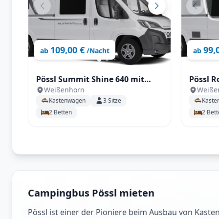
109,00 €
99,
ab
/Nacht
ab
Pössl Summit Shine 640 mit
Pössl R
Weißenhorn
Weiße
Automatikgetriebe 180 PS
Kastenwagen
3
Sitze
Kaste
2
Betten
2
Bett
Campingbus Pössl mieten
Pössl ist einer der Pioniere beim Ausbau von Kast