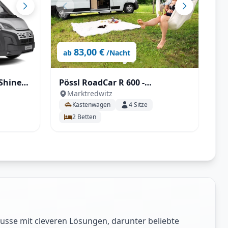
83,00 €
ab
/Nacht
Pössl RoadCar R 600 -
Marktredwitz
Doppelbett im Heck
Kastenwagen
4
Sitze
2
Betten
usse mit cleveren Lösungen, darunter beliebte