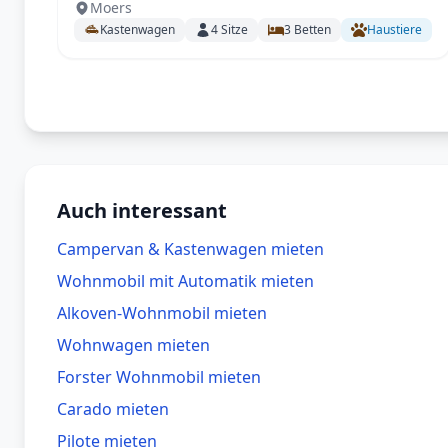
Moers
Kastenwagen / 6 m / 140 PS / TEMP/KLIMA-
Kastenwagen
4
Sitze
3
Betten
Haustiere
Fahrerhaus /Markise / opt. AHK für 2 E-Bikes,
mit sep. AHK - FT / Klima FH // optional
Klima im Wohnbereich !
Auch interessant
Campervan & Kastenwagen mieten
Wohnmobil mit Automatik mieten
Alkoven-Wohnmobil mieten
Wohnwagen mieten
Forster Wohnmobil mieten
Carado mieten
Pilote mieten