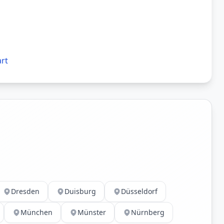
art
Dresden
Duisburg
Düsseldorf
München
Münster
Nürnberg