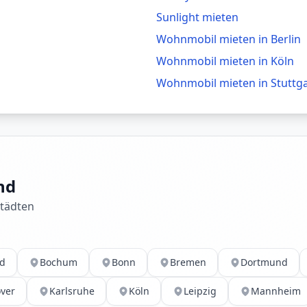
Sunlight mieten
Wohnmobil mieten in
Berlin
Wohnmobil mieten in
Köln
Wohnmobil mieten in
Stuttg
nd
Städten
ld
Bochum
Bonn
Bremen
Dortmund
ver
Karlsruhe
Köln
Leipzig
Mannheim