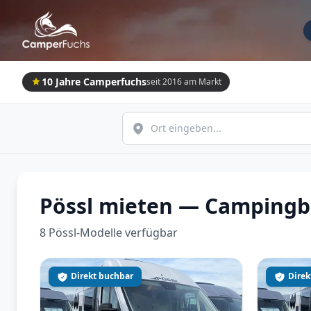
10 Jahre Camperfuchs
seit 2016 am Markt
Pössl mieten — Campingb
8
Pössl-Modelle
verfügbar
Direkt buchbar
Direk