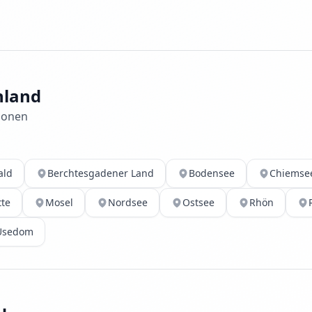
hland
ionen
ald
Berchtesgadener Land
Bodensee
Chiemse
tte
Mosel
Nordsee
Ostsee
Rhön
Usedom