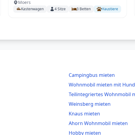
Moers
Kastenwagen / RAUMBAD // 6 m / 140 PS /
Kastenwagen
4
Sitze
3
Betten
Haustiere
TEMP/KLIMA-Fahrerhaus /Markise / opt. AHK
für 2 E-Bikes, mit sep. AHK - Fahrradträger
Campingbus mieten
Wohnmobil mieten mit Hund
Teilintegriertes Wohnmobil 
Weinsberg mieten
Knaus mieten
Ahorn Wohnmobil mieten
Hobby mieten