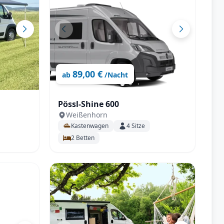
89,00 €
ab
/Nacht
Pössl-Shine 600
Weißenhorn
SAT,
Kastenwagen
4
Sitze
2
Betten