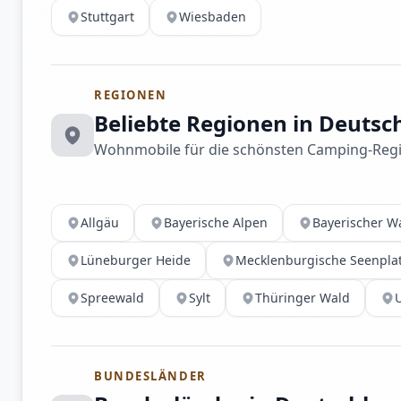
Stuttgart
Wiesbaden
REGIONEN
Beliebte Regionen in Deutsc
Wohnmobile für die schönsten Camping-Reg
Allgäu
Bayerische Alpen
Bayerischer W
Lüneburger Heide
Mecklenburgische Seenpla
Spreewald
Sylt
Thüringer Wald
BUNDESLÄNDER