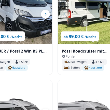
Zurücksetzen
Ergebnisse anzeigen
,00 €
99,00 €
/Nacht
ab
/Nacht
 / Pössl 2 Win RS PLUS
Pössl Roadcruiser mit
Pohle
S-Kastenwagen /
Einzelbetten, 6,36m mit 
nwagen
4
Sitze
Kastenwagen
4
Sitze
 // 6 m / 140 PS /
Solar, Außendusche,
en
Haustiere
3
Betten
Haustiere
LIMA-Fahrerhaus
Fahrradträger uvm.
 / opt. AHK für 2 E-
mit sep. AHK -
träger