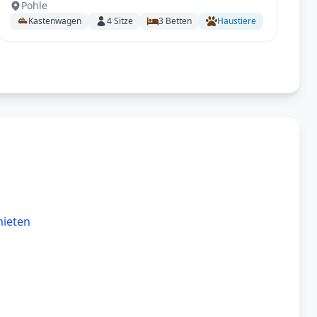
Pohle
mit SAT, Solar, Außendusche, Fahrradträger
Kastenwagen
4
Sitze
3
Betten
Haustiere
uvm.
mieten