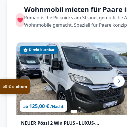
Wohnmobil mieten für Paare 
Romantische Picknicks am Strand, gemütliche 
Wohnmobile gemacht. Speziell für Paare konzipi
Direkt buchbar
50 €
sichern
125,00 €
ab
/Nacht
NEUER Pössl 2 Win PLUS - LUXUS-