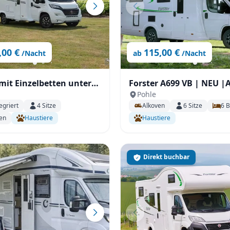
,00 €
115,00 €
/Nacht
ab
/Nacht
mit Einzelbetten unter
Forster A699 VB | NEU |
Pohle
mit Automatik, 165PS
egriert
4
Sitze
Alkoven
6
Sitze
6
B
Stockbetten für bis zu 6 
en
Haustiere
Haustiere
Direkt buchbar