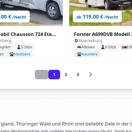
,00 €
119,00 €
/Nacht
ab
/Nacht
bil Chausson 724 Etape
Forster A699DVB Modell 
sberg
Bueckeburg
t Klimaanlage, SAT & TV
Der Familienversteher
egriert
5
Sitze
Alkoven
6
Sitze
8
B
en
Haustiere
Haustiere
1
2
3
and, Thüringer Wald und Rhön sind beliebte Ziele in der
gewartete Wohnmobile mit vollem Versicherungsschutz. Vo