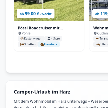
99,00 €
119
ab
/Nacht
ab
Pössl Roadcruiser mit
Wohnmo
Pohle
Guden
Einzelbetten, 6,36m mit SAT,
Line mi
Kastenwagen
4
Sitze
Teilint
Solar, Außendusche,
uvm.
3
Betten
Haustiere
5
Bett
Fahrradträger uvm.
Camper-Urlaub im Harz
Mit dem Wohnmobil im Harz unterwegs – Weserbergl
Vermieter statt Privatanbieter – professionell 