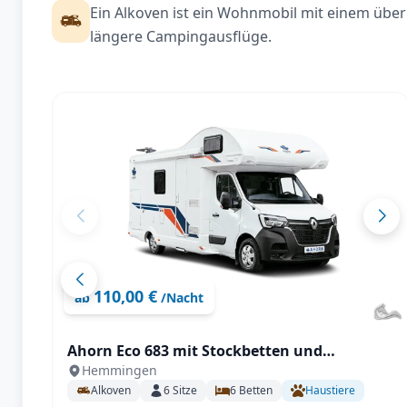
Ein Alkoven ist ein Wohnmobil mit einem über 
längere Campingausflüge.
110,00 €
ab
/Nacht
Ahorn Eco 683 mit Stockbetten und
Hemmingen
Doppelbett für 6 Personen
Alkoven
6
Sitze
6
Betten
Haustiere