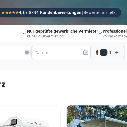
Kapazität
4,8 / 5 · 91 Kundenbewertungen
|
Bewerte uns jetzt
★★★★★
Sitzplätze
1
Schlafplätze
1
Nur geprüfte gewerbliche Vermieter
Professione
keine Privatvermietung
Vollkasko mit S
Suchradius
Umkreis
150
km
1
20 km
500 km
Optionen
Direkt buchbar
Haustier erlaubt
rz
Flexibel (±3 Tage)
Anhängerkupplung
Fahrzeugtyp
Vollintegriert
Kastenwagen
Alkoven
Teil-Integriert
Wohnwagen