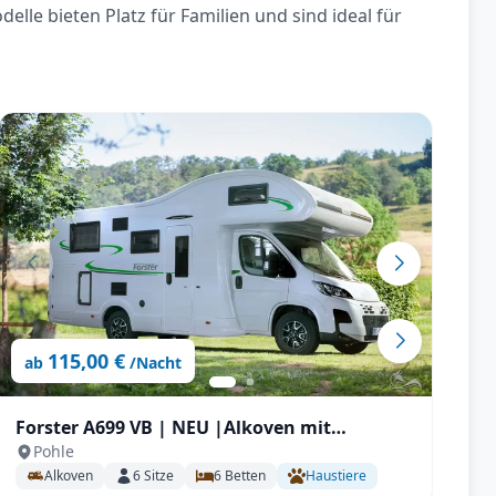
le bieten Platz für Familien und sind ideal für
115,00 €
ab
/Nacht
Forster A699 VB | NEU |Alkoven mit
F
Pohle
Automatik, 165PS Stockbetten für bis zu 6 P.
F
Alkoven
6
Sitze
6
Betten
Haustiere