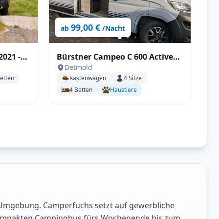
99,00 €
ab
/Nacht
2021 -
Bürstner Campeo C 600 Active
Detmold
mit Aufstelldach, AHK - All inkl.
etten
Kastenwagen
4
Sitze
4
Betten
Haustiere
 Umgebung. Camperfuchs setzt auf gewerbliche
m kompakten Campingbus fürs Wochenende bis zum