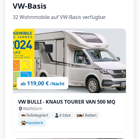
VW-Basis
32
Wohnmobile auf VW-Basis
verfügbar
119,00 €
ab
/Nacht
VW BULLI - KNAUS TOURER VAN 500 MQ
Walldürn
Teilintegriert
4
Sitze
4
Betten
Haustiere