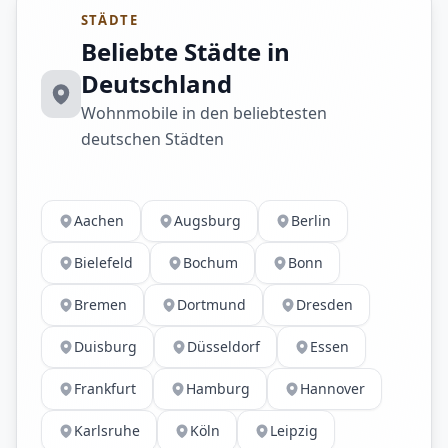
STÄDTE
Beliebte Städte in
Deutschland
Wohnmobile in den beliebtesten
deutschen Städten
Aachen
Augsburg
Berlin
Bielefeld
Bochum
Bonn
Bremen
Dortmund
Dresden
Duisburg
Düsseldorf
Essen
Frankfurt
Hamburg
Hannover
Karlsruhe
Köln
Leipzig