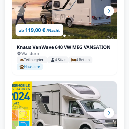
119,00 €
ab
/Nacht
Knaus VanWave 640 VW MEG VANSATION
Walldürn
Teilintegriert
4
Sitze
4
Betten
Haustiere