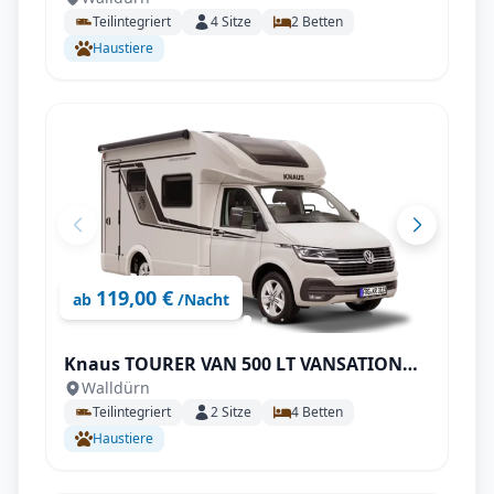
EDITION [PEPPER]
Teilintegriert
4
Sitze
2
Betten
Haustiere
119,00 €
ab
/Nacht
Knaus TOURER VAN 500 LT VANSATION
Walldürn
Kopie
Teilintegriert
2
Sitze
4
Betten
Haustiere