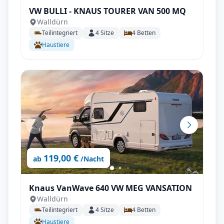
VW BULLI - KNAUS TOURER VAN 500 MQ
Walldürn
Teilintegriert
4
Sitze
4
Betten
Haustiere
119,00 €
ab
/Nacht
Knaus VanWave 640 VW MEG VANSATION
Walldürn
Teilintegriert
4
Sitze
4
Betten
Haustiere