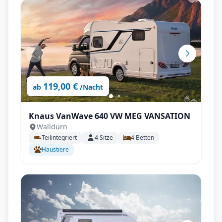
119,00 €
ab
/Nacht
Knaus VanWave 640 VW MEG VANSATION
Walldürn
Teilintegriert
4
Sitze
4
Betten
Haustiere