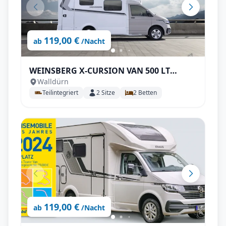
119,00 €
ab
/Nacht
WEINSBERG X-CURSION VAN 500 LT
Walldürn
EDITION [PEPPER] Automatik
Teilintegriert
2
Sitze
2
Betten
119,00 €
ab
/Nacht