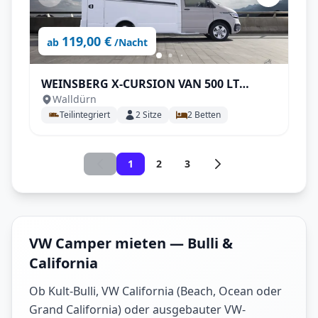
119,00 €
ab
/Nacht
WEINSBERG X-CURSION VAN 500 LT
Walldürn
EDITION [PEPPER] Automatik
Teilintegriert
2
Sitze
2
Betten
1
2
3
VW Camper mieten — Bulli &
California
Ob Kult-Bulli, VW California (Beach, Ocean oder
Grand California) oder ausgebauter VW-