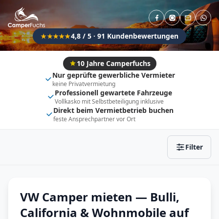
Direkt buchbar
Haustier erlaubt
Flexibel (±3 Tage)
Anhängerkupplung
4,8 / 5 · 91 Kundenbewertungen
★★★★★
Fahrzeugtyp
Vollintegriert
Kastenwagen
10 Jahre Camperfuchs
Nur geprüfte gewerbliche Vermieter
Alkoven
Teil-Integriert
keine Privatvermietung
Professionell gewartete Fahrzeuge
Wohnwagen
Vollkasko mit Selbstbeteiligung inklusive
Direkt beim Vermietbetrieb buchen
feste Ansprechpartner vor Ort
Zurücksetzen
Ergebnisse anzeigen
Filter
VW Camper mieten — Bulli,
California & Wohnmobile auf