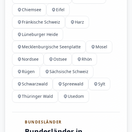
Chiemsee
Eifel
Fränkische Schweiz
Harz
Lüneburger Heide
Mecklenburgische Seenplatte
Mosel
Nordsee
Ostsee
Rhön
Rügen
Sächsische Schweiz
Schwarzwald
Spreewald
Sylt
Thüringer Wald
Usedom
BUNDESLÄNDER
Bundesländer in