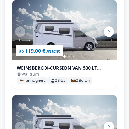
119,00 €
ab
/Nacht
WEINSBERG X-CURSION VAN 500 LT
Walldürn
EDITION [PEPPER] Automatik
Teilintegriert
2
Sitze
2
Betten