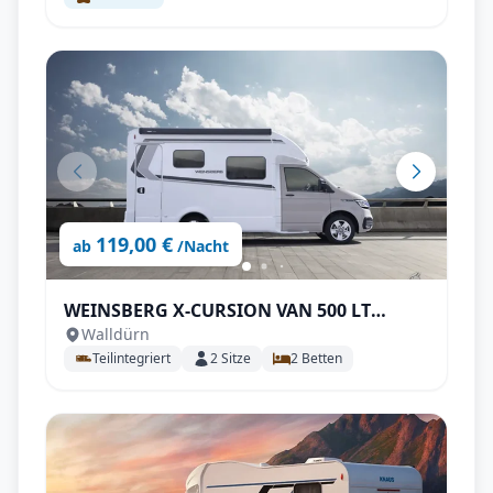
119,00 €
ab
/Nacht
WEINSBERG X-CURSION VAN 500 LT
Walldürn
EDITION [PEPPER] Automatik
Teilintegriert
2
Sitze
2
Betten