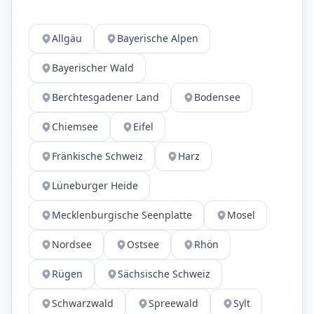
Allgäu
Bayerische Alpen
Bayerischer Wald
Berchtesgadener Land
Bodensee
Chiemsee
Eifel
Fränkische Schweiz
Harz
Lüneburger Heide
Mecklenburgische Seenplatte
Mosel
Nordsee
Ostsee
Rhön
Rügen
Sächsische Schweiz
Schwarzwald
Spreewald
Sylt