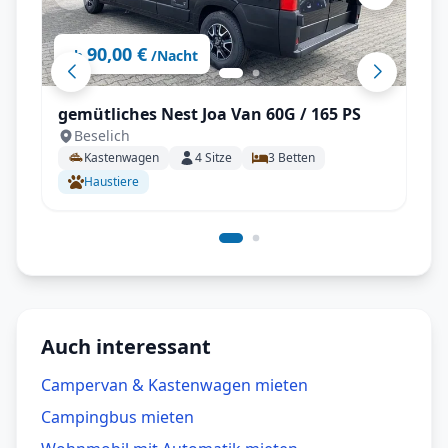
90,00 €
ab
/Nacht
gemütliches Nest Joa Van 60G / 165 PS
Beselich
Kastenwagen
4
Sitze
3
Betten
Haustiere
Auch interessant
Campervan & Kastenwagen mieten
Campingbus mieten