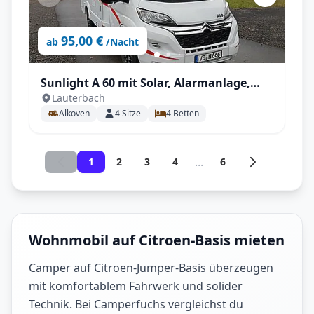
95,00 €
ab
/Nacht
Sunlight A 60 mit Solar, Alarmanlage,
Lauterbach
Markise, unter 6m! uvm.
Alkoven
4
Sitze
4
Betten
...
1
2
3
4
6
Wohnmobil auf Citroen-Basis mieten
Camper auf Citroen-Jumper-Basis überzeugen
mit komfortablem Fahrwerk und solider
Technik. Bei Camperfuchs vergleichst du