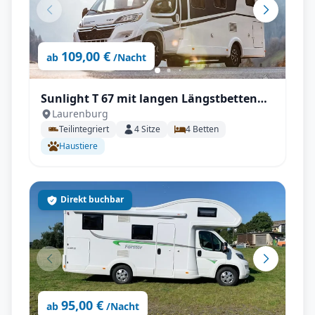
109,00 €
ab
/Nacht
Sunlight T 67 mit langen Längstbetten
Laurenburg
und voll Autrak
Teilintegriert
4
Sitze
4
Betten
Haustiere
Direkt buchbar
95,00 €
ab
/Nacht