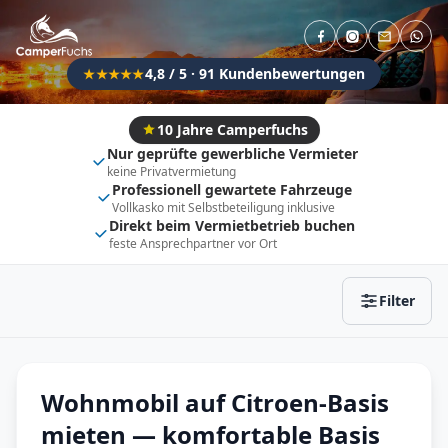
Direkt buchbar
Haustier erlaubt
Flexibel (±3 Tage)
Anhängerkupplung
4,8 / 5 · 91 Kundenbewertungen
★★★★★
Fahrzeugtyp
Vollintegriert
Kastenwagen
10 Jahre Camperfuchs
Nur geprüfte gewerbliche Vermieter
Alkoven
Teil-Integriert
keine Privatvermietung
Professionell gewartete Fahrzeuge
Wohnwagen
Vollkasko mit Selbstbeteiligung inklusive
Direkt beim Vermietbetrieb buchen
feste Ansprechpartner vor Ort
Zurücksetzen
Ergebnisse anzeigen
Filter
Wohnmobil auf Citroen-Basis
mieten — komfortable Basis