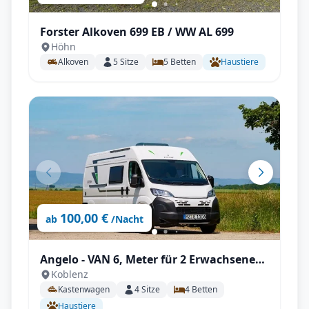
Forster Alkoven 699 EB / WW AL 699
Höhn
Alkoven
5
Sitze
5
Betten
Haustiere
100,00 €
ab
/Nacht
Angelo - VAN 6, Meter für 2 Erwachsene
Koblenz
und 2 Kinder
Kastenwagen
4
Sitze
4
Betten
Haustiere