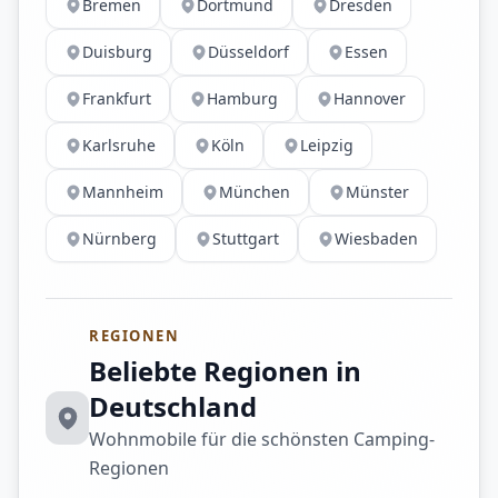
Bremen
Dortmund
Dresden
Duisburg
Düsseldorf
Essen
Frankfurt
Hamburg
Hannover
Karlsruhe
Köln
Leipzig
Mannheim
München
Münster
Nürnberg
Stuttgart
Wiesbaden
REGIONEN
Beliebte Regionen in
Deutschland
Wohnmobile für die schönsten Camping-
Regionen