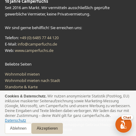
10 Jahre Camperfuchs
Seit 2016 am Markt. Wir vermitteln ausschließlich geprüfte
gewerbliche Vermieter, keine Privatvermietung.
Wir sind gerne behilflich! Sie erreichen uns:
Telefon
:
+49 (0) 6485 77 44 120
E-Mail
:
info@camperfuchs.de
Web:
www.camperfuchs.de
Beliebte Seiten
Wohnmobil mieten
Wohnmobil mieten nach Stadt
Standorte & Karte
Wohnmobil vermieten
Wir nutzen anonymisierte Statistik (PostHog, EU)
Cookies & Datenschutz.
inklusive maskierter Seitenaufzeichnung sowie Marketing-Messung
(Google, Microsoft), um Camperfuchs und unsere Werbung zu verbessern.
Deine Eingaben und Texte bleiben dabei verborgen. Wir laden das nur mit
Copyright © 2016-2026 Wohnmobilvermietung - CamperFuchs
deiner Zustimmung – deine Wahl gilt für ganz camperfuchs.de.
Chat
Impressum
AGB’s
Vermieter Login
Kontakt
Datenschutz
Zusatzversicherung
Datenschutz
Versicherungsvertrag widerrufen
Sitemap
Junge Gebrauchtwagen
Ablehnen
Akzeptieren
Angebot anfordern
Geschenkgutscheine