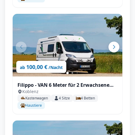
100,00 €
ab
/Nacht
Filippo - VAN 6 Meter für 2 Erwachsene
Koblenz
und 2 Kinder
Kastenwagen
4
Sitze
4
Betten
Haustiere