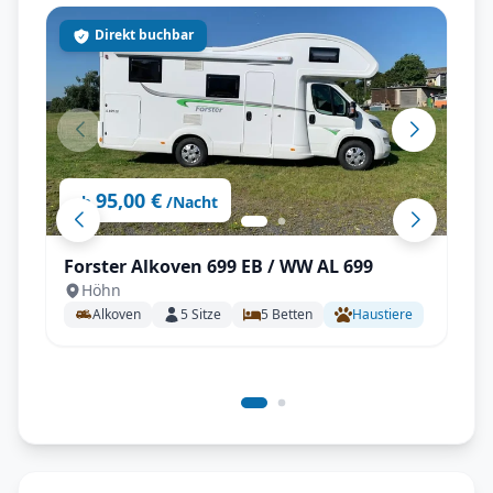
Direkt buchbar
95,00 €
ab
/Nacht
Forster Alkoven 699 EB / WW AL 699
Höhn
Alkoven
5
Sitze
5
Betten
Haustiere