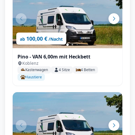
100,00 €
ab
/Nacht
Pino - VAN 6,00m mit Heckbett
Koblenz
Kastenwagen
4
Sitze
4
Betten
Haustiere