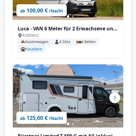
100,00 €
ab
/Nacht
Luca - VAN 6 Meter für 2 Erwachsene und
Koblenz
2 Kinder
Kastenwagen
4
Sitze
4
Betten
Haustiere
125,00 €
ab
/Nacht