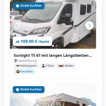
Direkt buchbar
109,00 €
ab
/Nacht
Sunlight TS 67 mit langen Längstbetten
Laurenburg
und voll Autrak, Automatik
Teilintegriert
4
Sitze
4
Betten
Haustiere
Direkt buchbar