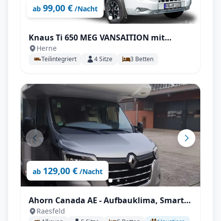
99,00 €
ab
/Nacht
Knaus Ti 650 MEG VANSAITION mit
Herne
Einzelbetten, SAT uvm.
Teilintegriert
4
Sitze
3
Betten
129,00 €
ab
/Nacht
Ahorn Canada AE - Aufbauklima, Smart-
Raesfeld
TV, Wechselrichter, Autark mit All-