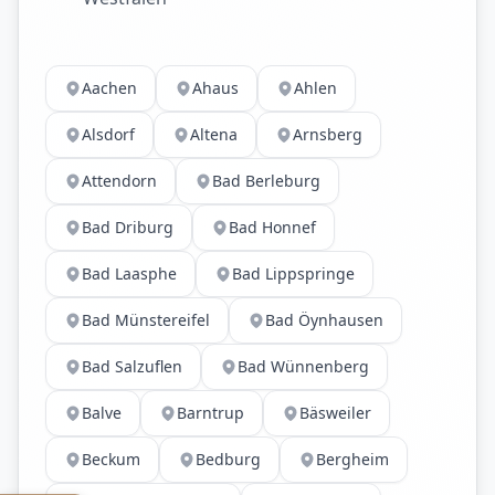
Aachen
Ahaus
Ahlen
Alsdorf
Altena
Arnsberg
Attendorn
Bad Berleburg
Bad Driburg
Bad Honnef
Bad Laasphe
Bad Lippspringe
Bad Münstereifel
Bad Öynhausen
Bad Salzuflen
Bad Wünnenberg
Balve
Barntrup
Bäsweiler
Beckum
Bedburg
Bergheim