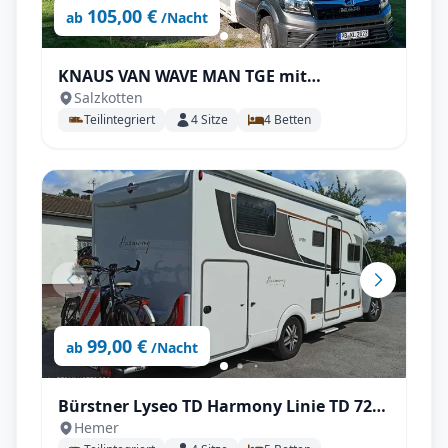
105,00 €
ab
/Nacht
KNAUS VAN WAVE MAN TGE mit
Salzkotten
Automatik, AHK, SAT & Smart-TV uvm.
Teilintegriert
4
Sitze
4
Betten
99,00 €
ab
/Nacht
Bürstner Lyseo TD Harmony Linie TD 727 -
Hemer
All-Inclusive