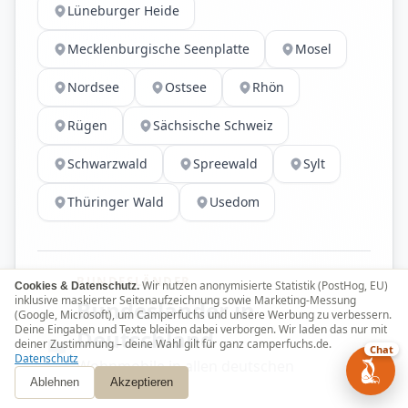
Lüneburger Heide
Mecklenburgische Seenplatte
Mosel
Nordsee
Ostsee
Rhön
Rügen
Sächsische Schweiz
Schwarzwald
Spreewald
Sylt
Thüringer Wald
Usedom
BUNDESLÄNDER
Wir nutzen anonymisierte Statistik (PostHog, EU)
Cookies & Datenschutz.
inklusive maskierter Seitenaufzeichnung sowie Marketing-Messung
Bundesländer in
(Google, Microsoft), um Camperfuchs und unsere Werbung zu verbessern.
Deine Eingaben und Texte bleiben dabei verborgen. Wir laden das nur mit
Deutschland
deiner Zustimmung – deine Wahl gilt für ganz camperfuchs.de.
Chat
Datenschutz
Wohnmobile in allen deutschen
Ablehnen
Akzeptieren
Bundesländern