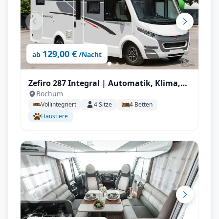
129,00 €
ab
/Nacht
Zefiro 287 Integral | Automatik, Klima,
Bochum
Solar, Wechselrichter, Autark, TV, AHK mit
Vollintegriert
4
Sitze
4
Betten
Vollausstattung
Haustiere