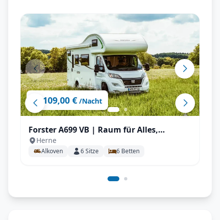
109,00 €
ab
/Nacht
Forster A699 VB | Raum für Alles,
Herne
Stockbetten uvm.
Alkoven
6
Sitze
6
Betten