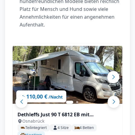
hundefreundlichen Modelle bieten reichlich
Platz für Mensch und Hund sowie viele
Annehmlichkeiten für einen angenehmen
Aufenthalt.
110,00 €
ab
/Nacht
Dethleffs Just 90 T 6812 EB mit
Osnabrück
Klimaanlage
Teilintegriert
4
Sitze
4
Betten
Haustiere