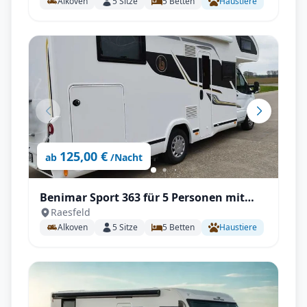
Alkoven
5
Sitze
5
Betten
Haustiere
inklusive Paket
125,00 €
ab
/Nacht
Benimar Sport 363 für 5 Personen mit
Raesfeld
Einzelbetten, Solar, Autark, TV, All-
Alkoven
5
Sitze
5
Betten
Haustiere
Inklusive