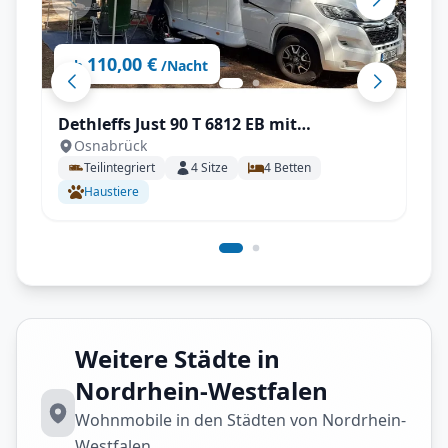
110,00 €
ab
/Nacht
Dethleffs Just 90 T 6812 EB mit
Osnabrück
Klimaanlage
Teilintegriert
4
Sitze
4
Betten
Haustiere
Weitere Städte in
Nordrhein-Westfalen
Wohnmobile in den Städten von Nordrhein-
Westfalen