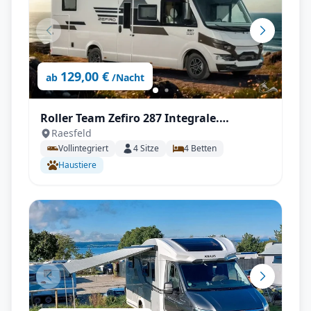
129,00 €
ab
/Nacht
Roller Team Zefiro 287 Integrale.
Raesfeld
Automatik, Autark
Vollintegriert
4
Sitze
4
Betten
Haustiere