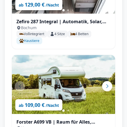
129,00 €
ab
/Nacht
Zefiro 287 Integral | Automatik, Solar,
Bochum
Wechselrichter, Autark, TV, AHK mit
Vollintegriert
4
Sitze
4
Betten
Vollausstattung
Haustiere
109,00 €
ab
/Nacht
Forster A699 VB | Raum für Alles,