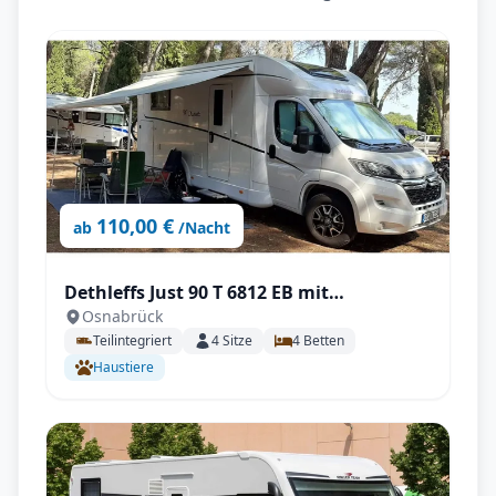
110,00 €
ab
/Nacht
Dethleffs Just 90 T 6812 EB mit
Osnabrück
Klimaanlage
Teilintegriert
4
Sitze
4
Betten
Haustiere