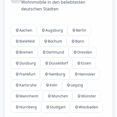
Wohnmobile in den beliebtesten
deutschen Städten
Aachen
Augsburg
Berlin
Bielefeld
Bochum
Bonn
Bremen
Dortmund
Dresden
Duisburg
Düsseldorf
Essen
Frankfurt
Hamburg
Hannover
Karlsruhe
Köln
Leipzig
Mannheim
München
Münster
Nürnberg
Stuttgart
Wiesbaden