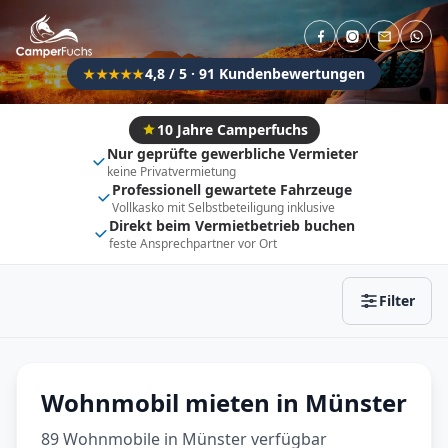
Direkt buchbar
Haustier erlaubt
Flexibel (±3 Tage)
Anhängerkupplung
4,8 / 5 · 91 Kundenbewertungen
★★★★★
Fahrzeugtyp
Vollintegriert
Kastenwagen
10 Jahre Camperfuchs
Nur geprüfte gewerbliche Vermieter
Alkoven
Teil-Integriert
keine Privatvermietung
Professionell gewartete Fahrzeuge
Wohnwagen
Vollkasko mit Selbstbeteiligung inklusive
Direkt beim Vermietbetrieb buchen
feste Ansprechpartner vor Ort
Zurücksetzen
Ergebnisse anzeigen
Filter
Wohnmobil mieten in Münster
89 Wohnmobile in Münster verfügbar