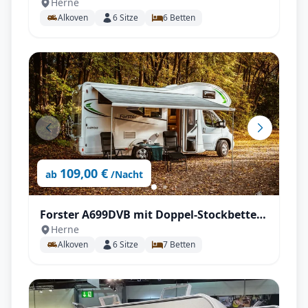
Herne
Stockbetten uvm.
Alkoven
6
Sitze
6
Betten
109,00 €
ab
/Nacht
Forster A699DVB mit Doppel-Stockbetten
Herne
für bis zu 6 Personen!
Alkoven
6
Sitze
7
Betten