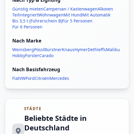
Nach Typ & Eignung
Günstig mieten
Campervan / Kastenwagen
Alkoven
Teilintegriert
Wohnwagen
Mit Hund
Mit Automatik
Bis 3,5 t (Führerschein B)
Für 5 Personen
Für 6 Personen
Nach Marke
Weinsberg
Pössl
Bürstner
Knaus
Hymer
Dethleffs
Malibu
Hobby
Forster
Carado
Nach Basisfahrzeug
Fiat
VW
Ford
Citroën
Mercedes
STÄDTE
Beliebte Städte in
Deutschland