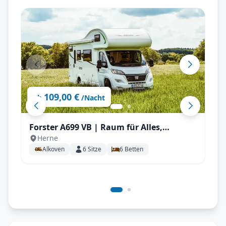
109,00 €
ab
/Nacht
Forster A699 VB | Raum für Alles,
Herne
Stockbetten uvm.
Alkoven
6
Sitze
6
Betten