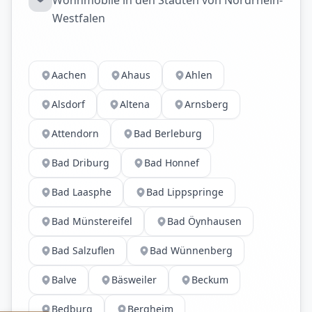
Wohnmobile in den Städten von Nordrhein-
Westfalen
Aachen
Ahaus
Ahlen
Alsdorf
Altena
Arnsberg
Attendorn
Bad Berleburg
Bad Driburg
Bad Honnef
Bad Laasphe
Bad Lippspringe
Bad Münstereifel
Bad Öynhausen
Bad Salzuflen
Bad Wünnenberg
Balve
Bäsweiler
Beckum
Bedburg
Bergheim