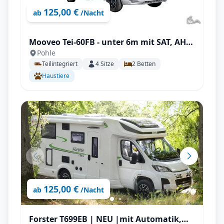
125,00 €
ab
/Nacht
Mooveo Tei-60FB - unter 6m mit SAT, AHK,
Pohle
Solar uvm., ideal für 2 Personen!
Teilintegriert
4
Sitze
2
Betten
Haustiere
125,00 €
ab
/Nacht
Forster T699EB | NEU |mit Automatik,