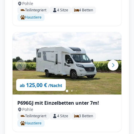
Pohle
Längstbetten
Teilintegriert
4
Sitze
4
Betten
Haustiere
125,00 €
ab
/Nacht
P696GJ mit Einzelbetten unter 7m!
Pohle
Teilintegriert
4
Sitze
3
Betten
Haustiere