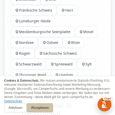
Fränkische Schweiz
Harz
Lüneburger Heide
Mecklenburgische Seenplatte
Mosel
Nordsee
Ostsee
Rhön
Rügen
Sächsische Schweiz
Schwarzwald
Spreewald
Sylt
Thüringer Wald
Usedom
Wir nutzen anonymisierte Statistik (PostHog, EU)
Cookies & Datenschutz.
inklusive maskierter Seitenaufzeichnung sowie Marketing-Messung
(Google, Microsoft), um Camperfuchs und unsere Werbung zu verbessern.
Deine Eingaben und Texte bleiben dabei verborgen. Wir laden das nur mit
deiner Zustimmung – deine Wahl gilt für ganz camperfuchs.de.
BUNDESLÄNDER
Chat
Datenschutz
Bundesländer in
Ablehnen
Akzeptieren
Deutschland