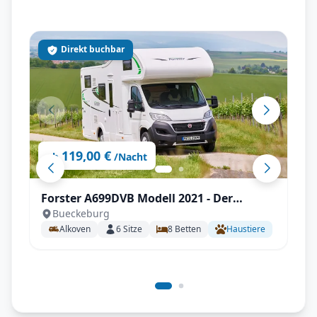
Direkt buchbar
119,00 €
ab
/Nacht
Forster A699DVB Modell 2021 - Der
Bueckeburg
Familienversteher
Alkoven
6
Sitze
8
Betten
Haustiere