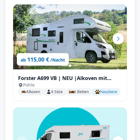
115,00 €
ab
/Nacht
Forster A699 VB | NEU |Alkoven mit
Pohle
Automatik, 165PS Stockbetten für bis zu
Alkoven
6
Sitze
6
Betten
Haustiere
6 P.