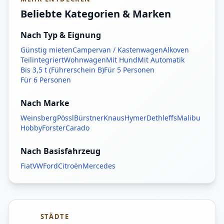
Beliebte Kategorien & Marken
Nach Typ & Eignung
Günstig mieten
Campervan / Kastenwagen
Alkoven
Teilintegriert
Wohnwagen
Mit Hund
Mit Automatik
Bis 3,5 t (Führerschein B)
Für 5 Personen
Für 6 Personen
Nach Marke
Weinsberg
Pössl
Bürstner
Knaus
Hymer
Dethleffs
Malibu
Hobby
Forster
Carado
Nach Basisfahrzeug
Fiat
VW
Ford
Citroën
Mercedes
STÄDTE