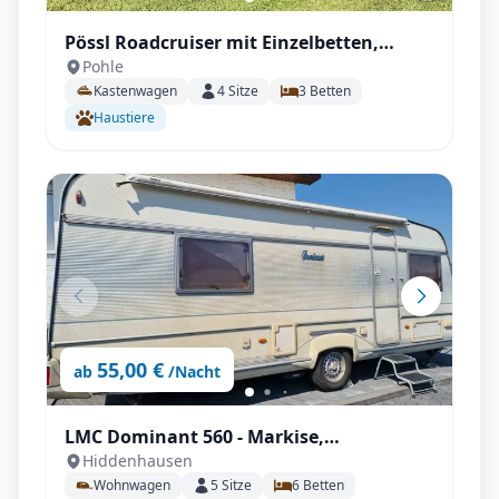
Pössl Roadcruiser mit Einzelbetten,
Pohle
6,36m mit SAT, Solar, Außendusche,
Kastenwagen
4
Sitze
3
Betten
Fahrradträger uvm.
Haustiere
55,00 €
ab
/Nacht
LMC Dominant 560 - Markise,
Hiddenhausen
Klimaanlage, Kühlschrank, Mover uvm.
Wohnwagen
5
Sitze
6
Betten