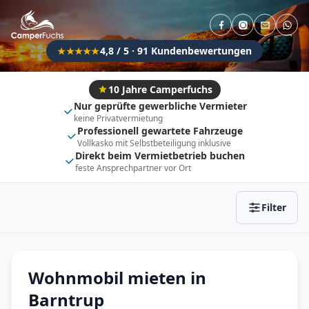
Direkt buchbar
Haustier erlaubt
Flexibel (±3 Tage)
Anhängerkupplung
4,8 / 5 · 91 Kundenbewertungen
★★★★★
Fahrzeugtyp
Vollintegriert
Kastenwagen
10 Jahre Camperfuchs
Nur geprüfte gewerbliche Vermieter
Alkoven
Teil-Integriert
keine Privatvermietung
Professionell gewartete Fahrzeuge
Wohnwagen
Vollkasko mit Selbstbeteiligung inklusive
Direkt beim Vermietbetrieb buchen
feste Ansprechpartner vor Ort
Zurücksetzen
Ergebnisse anzeigen
Filter
Wohnmobil mieten in
Barntrup