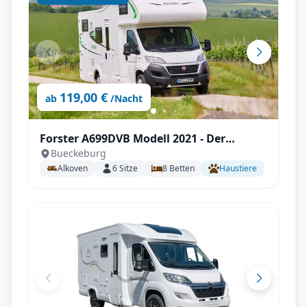
119,00 €
ab
/Nacht
Forster A699DVB Modell 2021 - Der
Bueckeburg
Familienversteher
Alkoven
6
Sitze
8
Betten
Haustiere