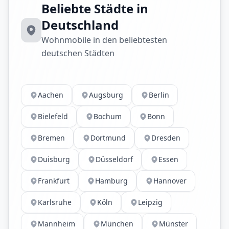
Beliebte Städte in
Deutschland
Wohnmobile in den beliebtesten
deutschen Städten
Aachen
Augsburg
Berlin
Bielefeld
Bochum
Bonn
Bremen
Dortmund
Dresden
Duisburg
Düsseldorf
Essen
Frankfurt
Hamburg
Hannover
Karlsruhe
Köln
Leipzig
Mannheim
München
Münster