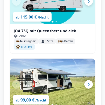
115,00 €
ab
/Nacht
JOA 75Q mit Queensbett und elek.
Pohle
Hubbett, TV, Backofen uvm.
Teilintegriert
5
Sitze
4
Betten
Haustiere
99,00 €
ab
/Nacht