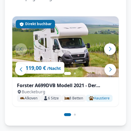
Direkt buchbar
119,00 €
ab
/Nacht
Forster A699DVB Modell 2021 - Der
Bueckeburg
Familienversteher
Alkoven
6
Sitze
8
Betten
Haustiere