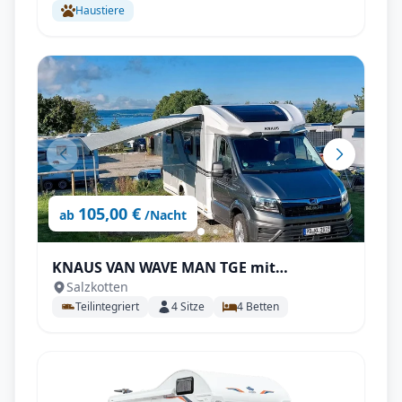
Haustiere
105,00 €
ab
/Nacht
KNAUS VAN WAVE MAN TGE mit
Salzkotten
Automatik, AHK, SAT & Smart-TV uvm.
Teilintegriert
4
Sitze
4
Betten