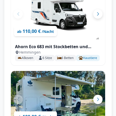
110,00 €
ab
/Nacht
Ahorn Eco 683 mit Stockbetten und
Hemmingen
Doppelbett für 6 Personen
Alkoven
6
Sitze
6
Betten
Haustiere