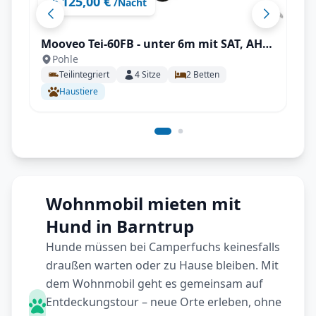
125,00 €
ab
/Nacht
Mooveo Tei-60FB - unter 6m mit SAT, AHK,
Pohle
Solar uvm., ideal für 2 Personen!
Teilintegriert
4
Sitze
2
Betten
Haustiere
Wohnmobil mieten mit
Hund in Barntrup
Hunde müssen bei Camperfuchs keinesfalls
draußen warten oder zu Hause bleiben. Mit
dem Wohnmobil geht es gemeinsam auf
Entdeckungstour – neue Orte erleben, ohne