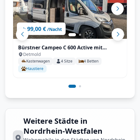
99,00 €
ab
/Nacht
Bürstner Campeo C 600 Active mit
Detmold
Aufstelldach, AHK - All inkl.
Kastenwagen
4
Sitze
4
Betten
Haustiere
Weitere Städte in
Nordrhein-Westfalen