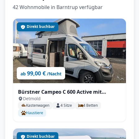
42 Wohnmobile in Barntrup verfügbar
Direkt buchbar
99,00 €
ab
/Nacht
Bürstner Campeo C 600 Active mit
Detmold
Aufstelldach, AHK - All inkl.
Kastenwagen
4
Sitze
4
Betten
Haustiere
Direkt buchbar