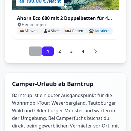
100,00 €
ab
/Nacht
Ahorn Eco 680 mit 2 Doppelbetten für 4
Hemmingen
Person
Alkoven
4
Sitze
4
Betten
Haustiere
1
2
3
4
Camper-Urlaub ab Barntrup
Barntrup ist ein guter Ausgangspunkt für die
Wohnmobil-Tour: Weserbergland, Teutoburger
Wald und Oldenburger Münsterland warten in
der Umgebung. Bei Camperfuchs buchst du
direkt beim gewerblichen Vermieter vor Ort, mit