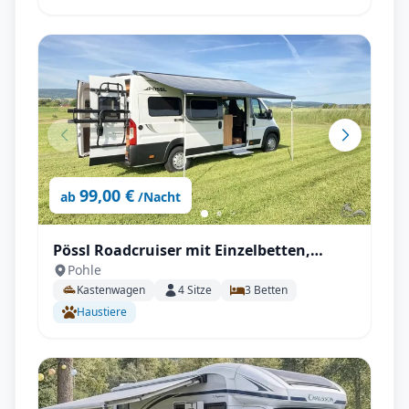
99,00 €
ab
/Nacht
Pössl Roadcruiser mit Einzelbetten,
Pohle
6,36m mit SAT, Solar, Außendusche,
Kastenwagen
4
Sitze
3
Betten
Fahrradträger uvm.
Haustiere