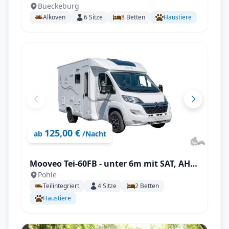
Bueckeburg
Familienversteher
Alkoven
6
Sitze
8
Betten
Haustiere
125,00 €
ab
/Nacht
Mooveo Tei-60FB - unter 6m mit SAT, AHK,
Pohle
Solar uvm., ideal für 2 Personen!
Teilintegriert
4
Sitze
2
Betten
Haustiere