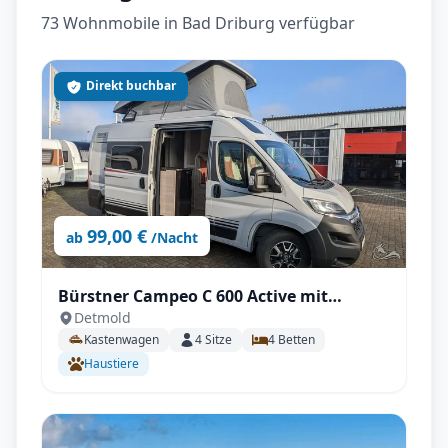
73 Wohnmobile in Bad Driburg verfügbar
Direkt buchbar
99,00 €
ab
/Nacht
Bürstner Campeo C 600 Active mit
Detmold
Aufstelldach, AHK - All inkl.
Kastenwagen
4
Sitze
4
Betten
Haustiere