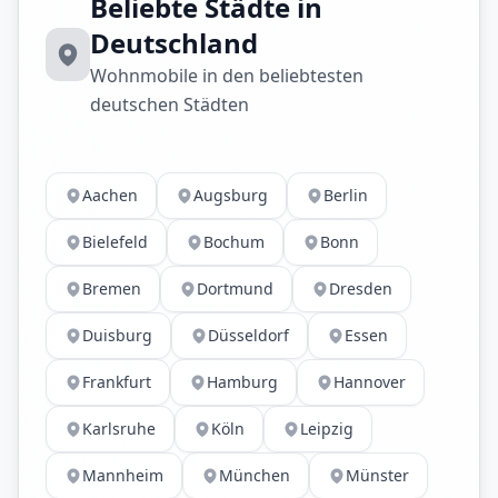
Beliebte Städte in
Deutschland
Wohnmobile in den beliebtesten
deutschen Städten
Aachen
Augsburg
Berlin
Bielefeld
Bochum
Bonn
Bremen
Dortmund
Dresden
Duisburg
Düsseldorf
Essen
Frankfurt
Hamburg
Hannover
Karlsruhe
Köln
Leipzig
Mannheim
München
Münster