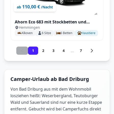
110,00 €
ab
/Nacht
Ahorn Eco 683 mit Stockbetten und
Hemmingen
Doppelbett für 6 Personen
Alkoven
6
Sitze
6
Betten
Haustiere
...
1
2
3
4
7
Camper-Urlaub ab Bad Driburg
Von Bad Driburg aus mit dem Wohnmobil
losziehen heißt: Weserbergland, Teutoburger
Wald und Sauerland sind nur eine kurze Etappe
entfernt. Gebucht wird bei Camperfuchs direkt