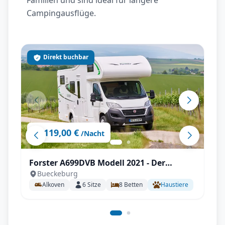
Familien und sind ideal für längere
Campingausflüge.
Direkt buchbar
119,00 €
ab
/Nacht
Forster A699DVB Modell 2021 - Der
Bueckeburg
Familienversteher
Alkoven
6
Sitze
8
Betten
Haustiere