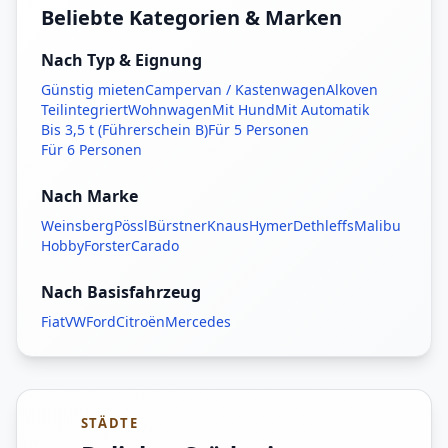
Beliebte Kategorien & Marken
Nach Typ & Eignung
Günstig mieten
Campervan / Kastenwagen
Alkoven
Teilintegriert
Wohnwagen
Mit Hund
Mit Automatik
Bis 3,5 t (Führerschein B)
Für 5 Personen
Für 6 Personen
Nach Marke
Weinsberg
Pössl
Bürstner
Knaus
Hymer
Dethleffs
Malibu
Hobby
Forster
Carado
Nach Basisfahrzeug
Fiat
VW
Ford
Citroën
Mercedes
STÄDTE