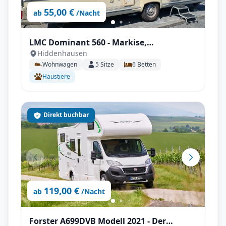
55,00 €
ab
/Nacht
LMC Dominant 560 - Markise,
Hiddenhausen
Klimaanlage, Kühlschrank, Mover uvm.
Wohnwagen
5
Sitze
6
Betten
Haustiere
Direkt buchbar
119,00 €
ab
/Nacht
Forster A699DVB Modell 2021 - Der