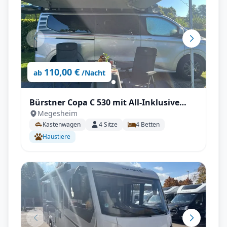
110,00 €
ab
/Nacht
Bürstner Copa C 530 mit All-Inklusive
Megesheim
Paket, Automatikgetriebe, Aufstelldach
Kastenwagen
4
Sitze
4
Betten
uvm.
Haustiere