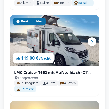
Alkoven
6
Sitze
6
Betten
Haustiere
Direkt buchbar
119,00 €
ab
/Nacht
LMC Cruiser T662 mit Aufstelldach (C1)
Langenzenn
mit Fahrradträger, SAT & TV, Zubehör
Teilintegriert
4
Sitze
4
Betten
uvm.
Haustiere