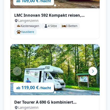
109,00 €
ab
/Nacht
LMC Innovan 592 Kompakt reisen,
Langenzenn
Großes erleben – mit Einzelbetten und
Kastenwagen
4
Sitze
3
Betten
Komfort
Haustiere
119,00 €
ab
/Nacht
Der Tourer A 690 G kombiniert
Langenzenn
familienfreundliches Raumangebot