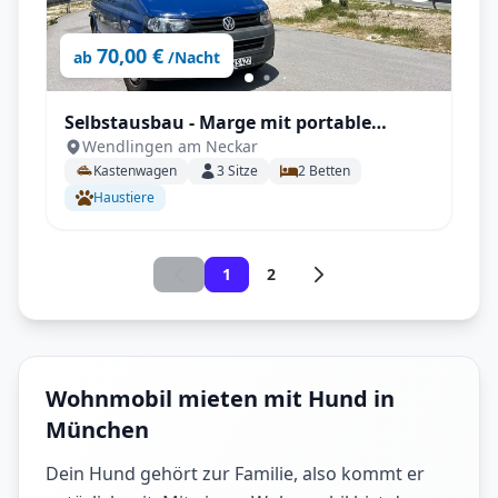
70,00 €
ab
/Nacht
Selbstausbau - Marge mit portable
Wendlingen am Neckar
Toilette, Anhängerkupplung,
Kastenwagen
3
Sitze
2
Betten
Standheizung uvm.
Haustiere
1
2
Wohnmobil mieten mit Hund in
München
Dein Hund gehört zur Familie, also kommt er