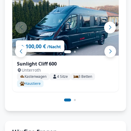
100,00 €
ab
/Nacht
Sunlight Cliff 600
Unterroth
Kastenwagen
4
Sitze
3
Betten
Haustiere