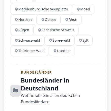
Mecklenburgische Seenplatte
Mosel
Nordsee
Ostsee
Rhön
Rügen
Sächsische Schweiz
Schwarzwald
Spreewald
Sylt
Thüringer Wald
Usedom
BUNDESLÄNDER
Bundesländer in
Deutschland
Wohnmobile in allen deutschen
Bundesländern