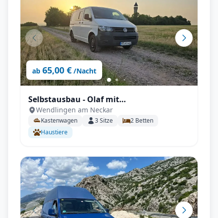
65,00 €
ab
/Nacht
Selbstausbau - Olaf mit
Wendlingen am Neckar
Anhängerkupplung, Fahrradträger,
Kastenwagen
3
Sitze
2
Betten
Rückfahrkamera uvm.
Haustiere