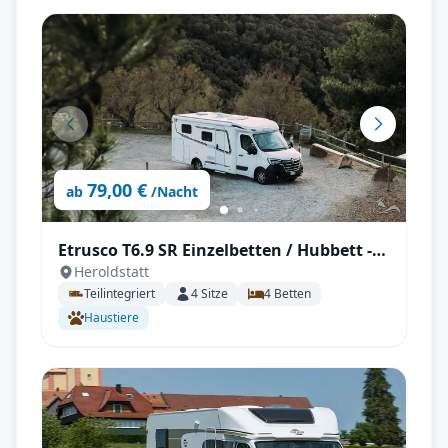
79,00 €
ab
/Nacht
Etrusco T6.9 SR Einzelbetten / Hubbett -2
Heroldstatt
(Navi, Sat, TV, Markise, Kamera, Tisch,
Teilintegriert
4
Sitze
4
Betten
Stühle, Fahrradträger)
Haustiere