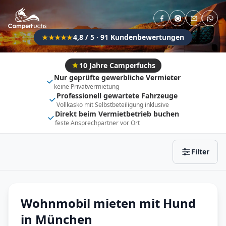
Direkt buchbar
Haustier erlaubt
Flexibel (±3 Tage)
Anhängerkupplung
4,8 / 5 · 91 Kundenbewertungen
★★★★★
Fahrzeugtyp
Vollintegriert
Kastenwagen
10 Jahre Camperfuchs
Nur geprüfte gewerbliche Vermieter
Alkoven
Teil-Integriert
keine Privatvermietung
Professionell gewartete Fahrzeuge
Wohnwagen
Vollkasko mit Selbstbeteiligung inklusive
Direkt beim Vermietbetrieb buchen
feste Ansprechpartner vor Ort
Zurücksetzen
Ergebnisse anzeigen
Filter
Wohnmobil mieten mit Hund
in München