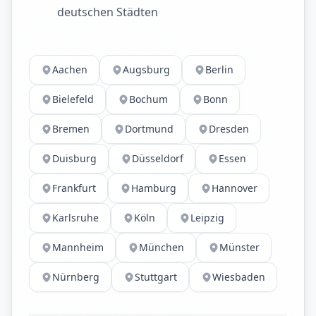
deutschen Städten
Aachen
Augsburg
Berlin
Bielefeld
Bochum
Bonn
Bremen
Dortmund
Dresden
Duisburg
Düsseldorf
Essen
Frankfurt
Hamburg
Hannover
Karlsruhe
Köln
Leipzig
Mannheim
München
Münster
Nürnberg
Stuttgart
Wiesbaden