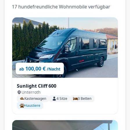
17
hundefreundliche Wohnmobile
verfügbar
100,00 €
ab
/Nacht
Sunlight Cliff 600
Unterroth
Kastenwagen
4
Sitze
3
Betten
Haustiere