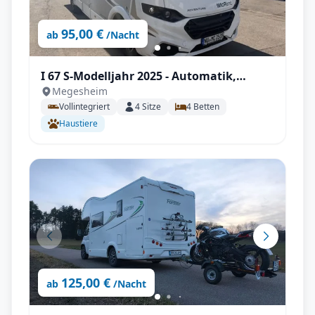
95,00 €
ab
/Nacht
I 67 S-Modelljahr 2025 - Automatik,
Megesheim
Dachklima, SAT & TV uvm.
Vollintegriert
4
Sitze
4
Betten
Haustiere
125,00 €
ab
/Nacht