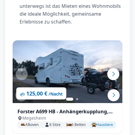
unterwegs ist das Mieten eines Wohnmobils
die ideale Möglichkeit, gemeinsame
Erlebnisse zu schaffen.
125,00 €
ab
/Nacht
Forster A699 HB - Anhängerkupplung,
Megesheim
Markise, Fahrradträger,
Alkoven
6
Sitze
6
Betten
Haustiere
Fahrerhausverdunklung uvm.