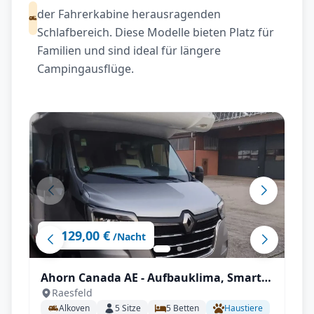
der Fahrerkabine herausragenden
Schlafbereich. Diese Modelle bieten Platz für
Familien und sind ideal für längere
Campingausflüge.
129,00 €
ab
/Nacht
Ahorn Canada AE - Aufbauklima, Smart-
Raesfeld
TV, Wechselrichter, Autark mit All-
Alkoven
5
Sitze
5
Betten
Haustiere
inklusive Paket