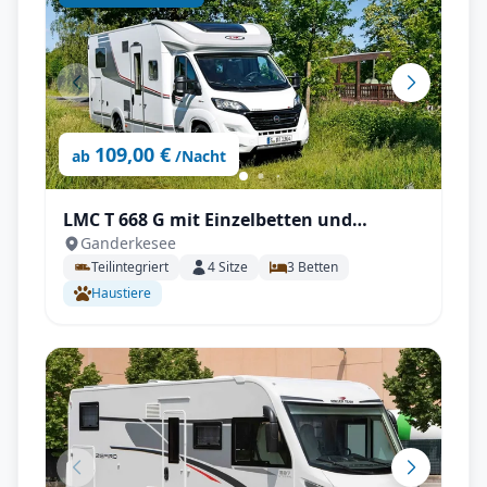
109,00 €
ab
/Nacht
LMC T 668 G mit Einzelbetten und
Ganderkesee
Hubbett unter 7m!
Teilintegriert
4
Sitze
3
Betten
Haustiere