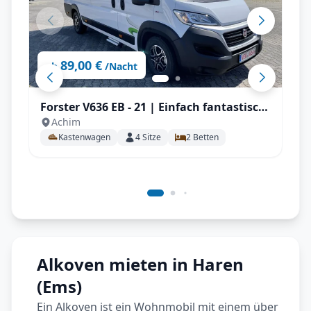
89,00 €
ab
/Nacht
Forster V636 EB - 21 | Einfach fantastisch
Achim
für Teamplayer, ideal für 2 Personen mit
Kastenwagen
4
Sitze
2
Betten
AHK, Solar uvm.
Alkoven mieten in Haren
(Ems)
Ein Alkoven ist ein Wohnmobil mit einem über