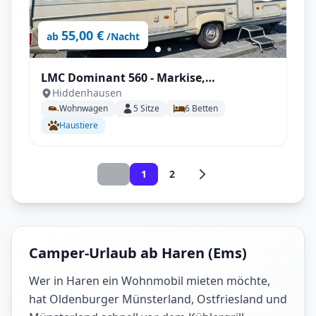
55,00 €
ab
/Nacht
LMC Dominant 560 - Markise,
Hiddenhausen
Klimaanlage, Kühlschrank, Mover uvm.
Wohnwagen
5
Sitze
6
Betten
Haustiere
1
2
Camper-Urlaub ab Haren (Ems)
Wer in Haren ein Wohnmobil mieten möchte,
hat Oldenburger Münsterland, Ostfriesland und