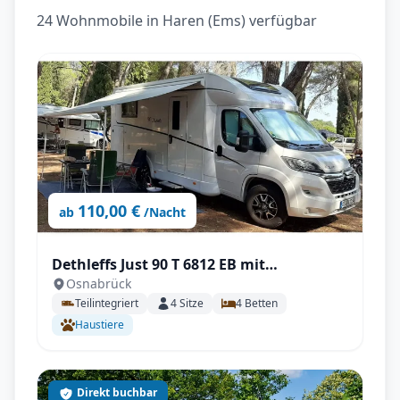
24 Wohnmobile in Haren (Ems) verfügbar
110,00 €
ab
/Nacht
Dethleffs Just 90 T 6812 EB mit
Osnabrück
Klimaanlage
Teilintegriert
4
Sitze
4
Betten
Haustiere
Direkt buchbar