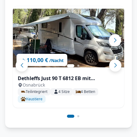
110,00 €
ab
/Nacht
Dethleffs Just 90 T 6812 EB mit
Osnabrück
Klimaanlage
Teilintegriert
4
Sitze
4
Betten
Haustiere