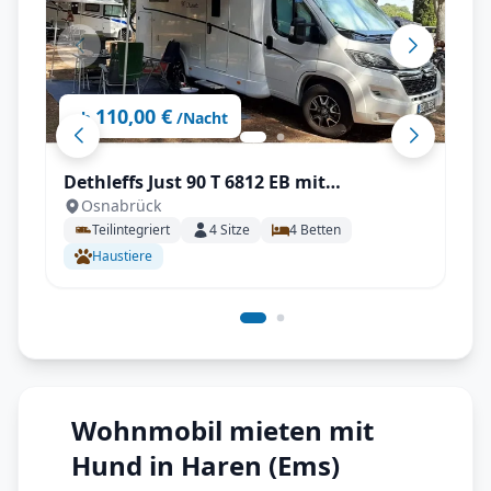
110,00 €
ab
/Nacht
Dethleffs Just 90 T 6812 EB mit
Osnabrück
Klimaanlage
Teilintegriert
4
Sitze
4
Betten
Haustiere
Wohnmobil mieten mit
Hund in Haren (Ems)