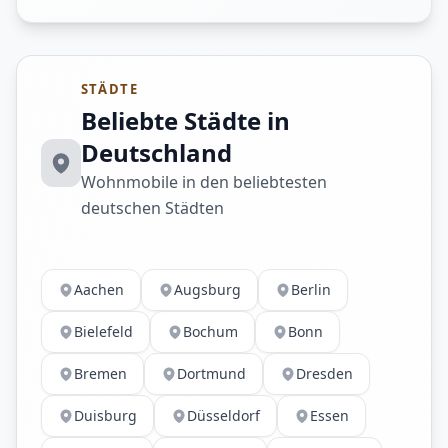
STÄDTE
Beliebte Städte in
Deutschland
Wohnmobile in den beliebtesten
deutschen Städten
Aachen
Augsburg
Berlin
Bielefeld
Bochum
Bonn
Bremen
Dortmund
Dresden
Duisburg
Düsseldorf
Essen