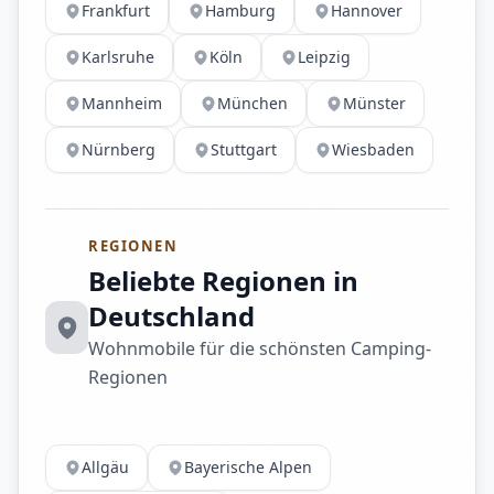
Frankfurt
Hamburg
Hannover
Karlsruhe
Köln
Leipzig
Mannheim
München
Münster
Nürnberg
Stuttgart
Wiesbaden
REGIONEN
Beliebte Regionen in
Deutschland
Wohnmobile für die schönsten Camping-
Regionen
Allgäu
Bayerische Alpen