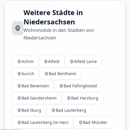
Weitere Städte in
Niedersachsen
Wohnmobile in den Städten von
Niedersachsen
Achim
Alfeld
Alfeld Leine
Aurich
Bad Bentheim
Bad Bevensen
Bad Fallingbostel
Bad Gandersheim
Bad Harzburg
Bad Iburg
Bad Lauterberg
Bad Lauterberg Im Harz
Bad Münder