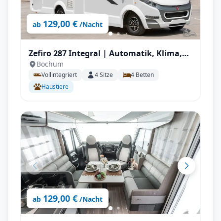
129,00 €
ab
/Nacht
Zefiro 287 Integral | Automatik, Klima,
Bochum
Solar, Wechselrichter, Autark, TV, AHK mit
Vollintegriert
4
Sitze
4
Betten
Vollausstattung
Haustiere
129,00 €
ab
/Nacht