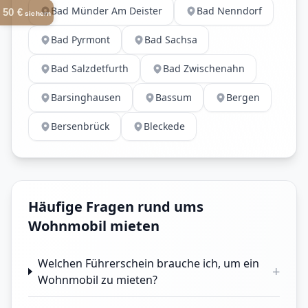
Bad Münder Am Deister
Bad Nenndorf
50 €
sichern
Bad Pyrmont
Bad Sachsa
Bad Salzdetfurth
Bad Zwischenahn
Barsinghausen
Bassum
Bergen
Bersenbrück
Bleckede
Häufige Fragen rund ums
Wohnmobil mieten
Welchen Führerschein brauche ich, um ein
+
Wohnmobil zu mieten?