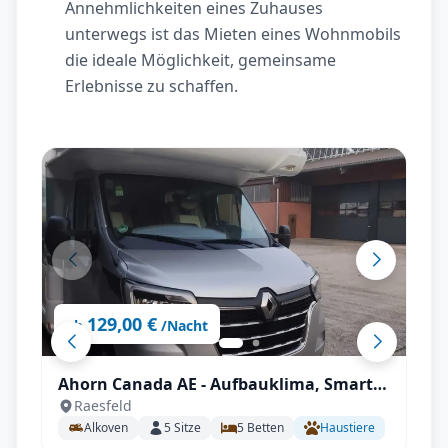
Annehmlichkeiten eines Zuhauses
unterwegs ist das Mieten eines Wohnmobils
die ideale Möglichkeit, gemeinsame
Erlebnisse zu schaffen.
129,00 €
ab
/Nacht
Ahorn Canada AE - Aufbauklima, Smart-
Raesfeld
TV, Wechselrichter, Autark mit All-
Alkoven
5
Sitze
5
Betten
Haustiere
inklusive Paket