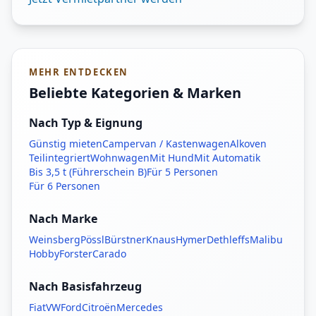
MEHR ENTDECKEN
Beliebte Kategorien & Marken
Nach Typ & Eignung
Günstig mieten
Campervan / Kastenwagen
Alkoven
Teilintegriert
Wohnwagen
Mit Hund
Mit Automatik
Bis 3,5 t (Führerschein B)
Für 5 Personen
Für 6 Personen
Nach Marke
Weinsberg
Pössl
Bürstner
Knaus
Hymer
Dethleffs
Malibu
Hobby
Forster
Carado
Nach Basisfahrzeug
Fiat
VW
Ford
Citroën
Mercedes