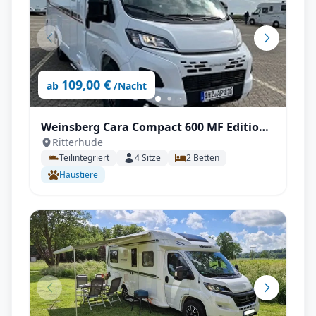
109,00 €
ab
/Nacht
Weinsberg Cara Compact 600 MF Edition
Ritterhude
Pepper | Automatik / Klima (2026)
Teilintegriert
4
Sitze
2
Betten
Haustiere