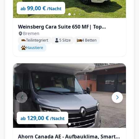
99,00 €
ab
/Nacht
Weinsberg Cara Suite 650 MF| Top
Bremen
Ausstattung: Automatik, Dachklima,
Teilintegriert
5
Sitze
4
Betten
Markise, Navigation, Rückfahrkamera,
Haustiere
TV, AHK uvm.
129,00 €
ab
/Nacht
Ahorn Canada AE - Aufbauklima, Smart-