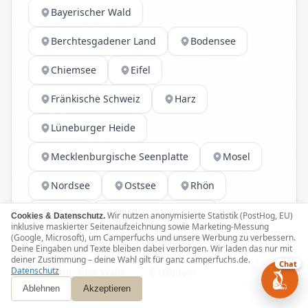
Bayerischer Wald
Berchtesgadener Land
Bodensee
Chiemsee
Eifel
Fränkische Schweiz
Harz
Lüneburger Heide
Mecklenburgische Seenplatte
Mosel
Nordsee
Ostsee
Rhön
Rügen
Sächsische Schweiz
Wir nutzen anonymisierte Statistik (PostHog, EU)
Cookies & Datenschutz.
inklusive maskierter Seitenaufzeichnung sowie Marketing-Messung
(Google, Microsoft), um Camperfuchs und unsere Werbung zu verbessern.
Schwarzwald
Spreewald
Sylt
Deine Eingaben und Texte bleiben dabei verborgen. Wir laden das nur mit
deiner Zustimmung – deine Wahl gilt für ganz camperfuchs.de.
Chat
Datenschutz
Thüringer Wald
Usedom
Ablehnen
Akzeptieren