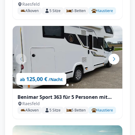
Raesfeld
TV, Wechselrichter, Autark mit All-
Alkoven
5
Sitze
5
Betten
Haustiere
inklusive Paket
125,00 €
ab
/Nacht
Benimar Sport 363 für 5 Personen mit
Raesfeld
Einzelbetten, Solar, Autark, TV, All-
Alkoven
5
Sitze
5
Betten
Haustiere
Inklusive