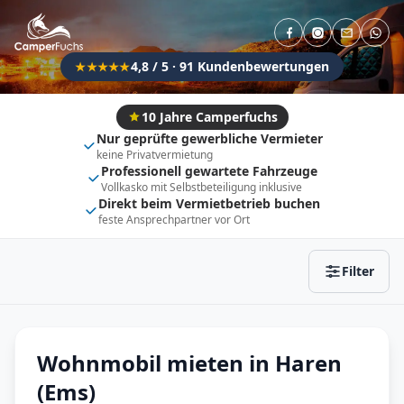
Direkt buchbar
Haustier erlaubt
Flexibel (±3 Tage)
Anhängerkupplung
4,8 / 5 · 91 Kundenbewertungen
★★★★★
Fahrzeugtyp
Vollintegriert
Kastenwagen
10 Jahre Camperfuchs
Nur geprüfte gewerbliche Vermieter
Alkoven
Teil-Integriert
keine Privatvermietung
Professionell gewartete Fahrzeuge
Wohnwagen
Vollkasko mit Selbstbeteiligung inklusive
Direkt beim Vermietbetrieb buchen
feste Ansprechpartner vor Ort
Zurücksetzen
Ergebnisse anzeigen
Filter
Wohnmobil mieten in Haren
(Ems)