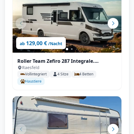
129,00 €
ab
/Nacht
Roller Team Zefiro 287 Integrale.
Raesfeld
Automatik, Autark
Vollintegriert
4
Sitze
4
Betten
Haustiere