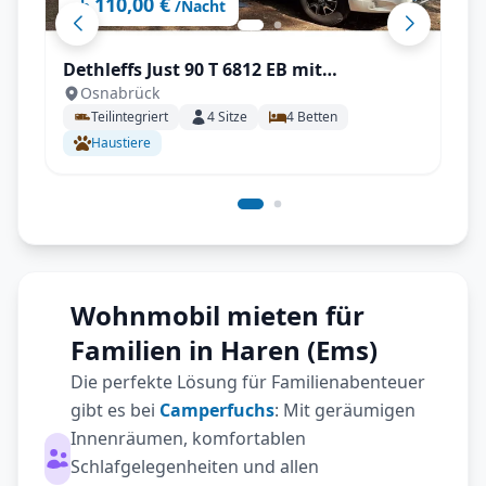
110,00 €
ab
/Nacht
Dethleffs Just 90 T 6812 EB mit
Osnabrück
Klimaanlage
Teilintegriert
4
Sitze
4
Betten
Haustiere
Wohnmobil mieten für
Familien in Haren (Ems)
Die perfekte Lösung für Familienabenteuer
gibt es bei
Camperfuchs
: Mit geräumigen
Innenräumen, komfortablen
Schlafgelegenheiten und allen