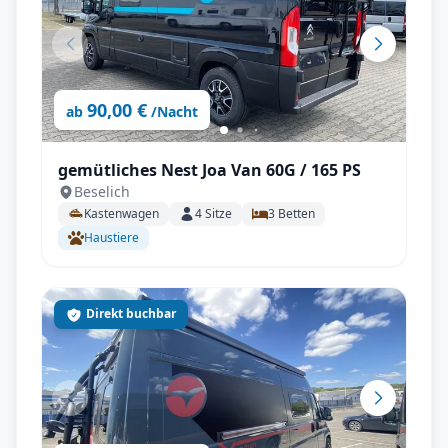
90,00 €
ab
/Nacht
gemütliches Nest Joa Van 60G / 165 PS
Beselich
Kastenwagen
4
Sitze
3
Betten
Haustiere
Direkt buchbar