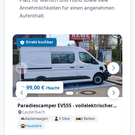
Platz für Mensch und Hund sowie viele
Annehmlichkeiten für einen angenehmen
Aufenthalt.
Direkt buchbar
99,00 €
ab
/Nacht
Paradiescamper EV555 - vollelektrischer
Lauterbach
Kastenwagen, 100% Autark
Kastenwagen
3
Sitze
3
Betten
Haustiere