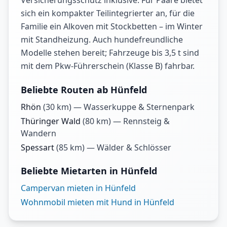
Versicherungsschutz inklusive. Für Paare bietet
sich ein kompakter Teilintegrierter an, für die
Familie ein Alkoven mit Stockbetten – im Winter
mit Standheizung. Auch hundefreundliche
Modelle stehen bereit; Fahrzeuge bis 3,5 t sind
mit dem Pkw-Führerschein (Klasse B) fahrbar.
Beliebte Routen ab Hünfeld
Rhön
(
30
km) —
Wasserkuppe & Sternenpark
Thüringer Wald
(
80
km) —
Rennsteig &
Wandern
Spessart
(
85
km) —
Wälder & Schlösser
Beliebte Mietarten in Hünfeld
Campervan mieten in Hünfeld
Wohnmobil mieten mit Hund in Hünfeld