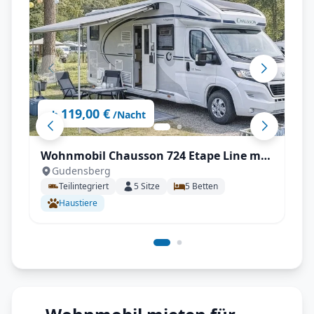
119,00 €
ab
/Nacht
Wohnmobil Chausson 724 Etape Line mit
Gudensberg
Klimaanlage, SAT & TV uvm.
Teilintegriert
5
Sitze
5
Betten
Haustiere