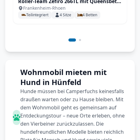
Roller-Team Zefiro 266TL mit Queensbett
Frankenheim-Rhoen
Automatik, SAT & TV, große Heckgarage
Teilintegriert
4
Sitze
4
Betten
uvm.
Wohnmobil mieten mit
Hund in Hünfeld
Hunde müssen bei Camperfuchs keinesfalls
draußen warten oder zu Hause bleiben. Mit
dem Wohnmobil geht es gemeinsam auf
Entdeckungstour – neue Orte erleben, ohne
den Vierbeiner zurückzulassen. Die
hundefreundlichen Modelle bieten reichlich