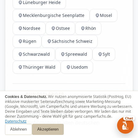
Lüneburger Heide
Mecklenburgische Seenplatte
Mosel
Nordsee
Ostsee
Rhön
Rügen
Sächsische Schweiz
Schwarzwald
Spreewald
Sylt
Thüringer Wald
Usedom
BUNDESLÄNDER
Wir nutzen anonymisierte Statistik (PostHog, EU)
Cookies & Datenschutz.
Bundesländer in
inklusive maskierter Seitenaufzeichnung sowie Marketing-Messung
(Google, Microsoft), um Camperfuchs und unsere Werbung zu verbessern.
Deutschland
Deine Eingaben und Texte bleiben dabei verborgen. Wir laden das nur mit
deiner Zustimmung – deine Wahl gilt für ganz camperfuchs.de.
Chat
Datenschutz
Wohnmobile in allen deutschen
Ablehnen
Bundesländern
Akzeptieren