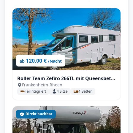
120,00 €
ab
/Nacht
Roller-Team Zefiro 266TL mit Queensbett
Frankenheim-Rhoen
Automatik, SAT & TV, große Heckgarage
Teilintegriert
4
Sitze
4
Betten
uvm.
Direkt buchbar