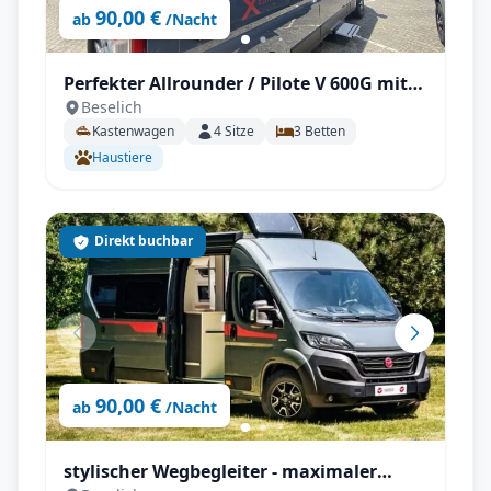
90,00 €
ab
/Nacht
Perfekter Allrounder / Pilote V 600G mit
Beselich
Solar unter 6m!
Kastenwagen
4
Sitze
3
Betten
Haustiere
Direkt buchbar
90,00 €
ab
/Nacht
stylischer Wegbegleiter - maximaler