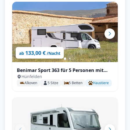
133,00 €
ab
/Nacht
Benimar Sport 363 für 5 Personen mit
Hünfelden
Einzelbetten, Solar, Winterpaket
Alkoven
5
Sitze
5
Betten
Haustiere