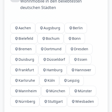
Wohnmobile in den beliebtesten
deutschen Städten
Aachen
Augsburg
Berlin
Bielefeld
Bochum
Bonn
Bremen
Dortmund
Dresden
Duisburg
Düsseldorf
Essen
Frankfurt
Hamburg
Hannover
Karlsruhe
Köln
Leipzig
Mannheim
München
Münster
Nürnberg
Stuttgart
Wiesbaden