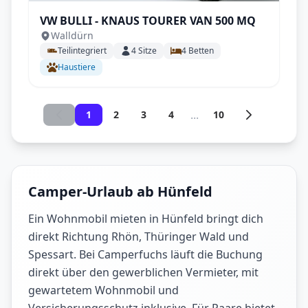
VW BULLI - KNAUS TOURER VAN 500 MQ
Walldürn
Teilintegriert
4
Sitze
4
Betten
Haustiere
...
1
2
3
4
10
Camper-Urlaub ab Hünfeld
Ein Wohnmobil mieten in Hünfeld bringt dich
direkt Richtung Rhön, Thüringer Wald und
Spessart. Bei Camperfuchs läuft die Buchung
direkt über den gewerblichen Vermieter, mit
gewartetem Wohnmobil und