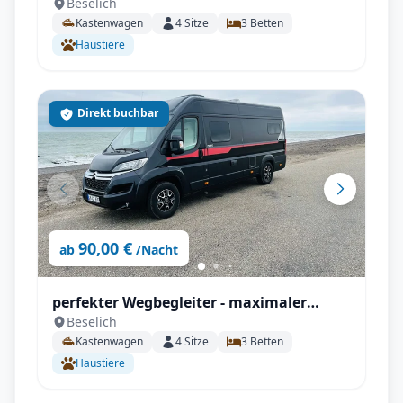
Beselich
Komfort - Pilote V 630 J X-Edition
Kastenwagen
4
Sitze
3
Betten
Haustiere
Direkt buchbar
90,00 €
ab
/Nacht
perfekter Wegbegleiter - maximaler
Beselich
Komfort V 630 J X-Edition
Kastenwagen
4
Sitze
3
Betten
Haustiere