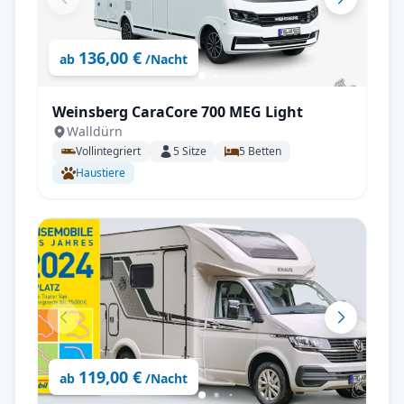
136,00 €
ab
/Nacht
Weinsberg CaraCore 700 MEG Light
Walldürn
Vollintegriert
5
Sitze
5
Betten
Haustiere
119,00 €
ab
/Nacht