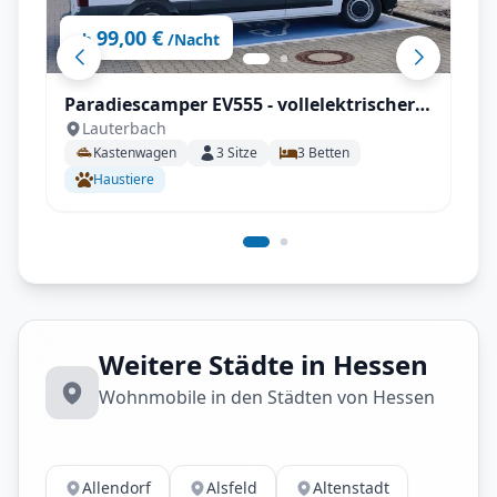
99,00 €
ab
/Nacht
Paradiescamper EV555 - vollelektrischer
Lauterbach
Kastenwagen, 100% Autark
Kastenwagen
3
Sitze
3
Betten
Haustiere
Weitere Städte in Hessen
Wohnmobile in den Städten von Hessen
Allendorf
Alsfeld
Altenstadt