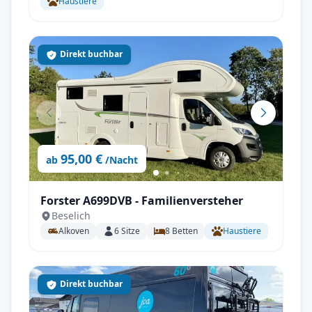
Haustiere
Direkt buchbar
95,00 €
ab
/Nacht
Forster A699DVB - Familienversteher
Beselich
Alkoven
6
Sitze
8
Betten
Haustiere
Direkt buchbar