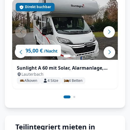
Direkt buchbar
95,00 €
ab
/Nacht
Sunlight A 60 mit Solar, Alarmanlage,
Lauterbach
Markise, unter 6m! uvm.
Alkoven
4
Sitze
4
Betten
Teilintegriert mieten in