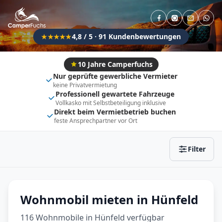
Direkt buchbar
Haustier erlaubt
Flexibel (±3 Tage)
Anhängerkupplung
4,8 / 5 · 91 Kundenbewertungen
★★★★★
Fahrzeugtyp
Vollintegriert
Kastenwagen
10 Jahre Camperfuchs
Nur geprüfte gewerbliche Vermieter
Alkoven
Teil-Integriert
keine Privatvermietung
Professionell gewartete Fahrzeuge
Wohnwagen
Vollkasko mit Selbstbeteiligung inklusive
Direkt beim Vermietbetrieb buchen
feste Ansprechpartner vor Ort
Zurücksetzen
Ergebnisse anzeigen
Filter
Wohnmobil mieten in Hünfeld
116 Wohnmobile in Hünfeld verfügbar