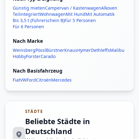
Günstig mieten
Campervan / Kastenwagen
Alkoven
Teilintegriert
Wohnwagen
Mit Hund
Mit Automatik
Bis 3,5 t (Führerschein B)
Für 5 Personen
Für 6 Personen
Nach Marke
Weinsberg
Pössl
Bürstner
Knaus
Hymer
Dethleffs
Malibu
Hobby
Forster
Carado
Nach Basisfahrzeug
Fiat
VW
Ford
Citroën
Mercedes
STÄDTE
Beliebte Städte in
Deutschland