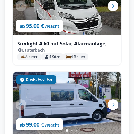
95,00 €
ab
/Nacht
Sunlight A 60 mit Solar, Alarmanlage,
Lauterbach
Markise, unter 6m! uvm.
Alkoven
4
Sitze
4
Betten
Direkt buchbar
99,00 €
ab
/Nacht