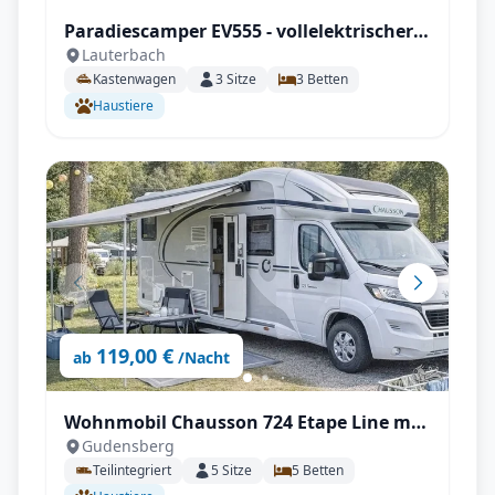
Paradiescamper EV555 - vollelektrischer
Lauterbach
Kastenwagen, 100% Autark
Kastenwagen
3
Sitze
3
Betten
Haustiere
119,00 €
ab
/Nacht
Wohnmobil Chausson 724 Etape Line mit
Gudensberg
Klimaanlage, SAT & TV uvm.
Teilintegriert
5
Sitze
5
Betten