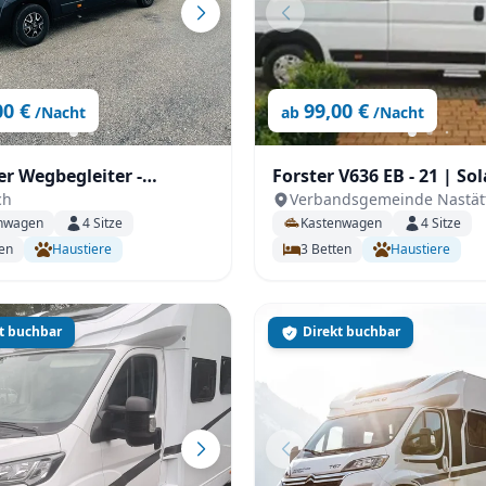
00 €
99,00 €
/Nacht
ab
/Nacht
er Wegbegleiter -
Forster V636 EB - 21 | Solar,
ch
Verbandsgemeinde Nastät
er Komfort V 630 J X-
Fahrradträger ideal für 2
nwagen
4
Sitze
Kastenwagen
4
Sitze
Personen
en
Haustiere
3
Betten
Haustiere
t buchbar
Direkt buchbar