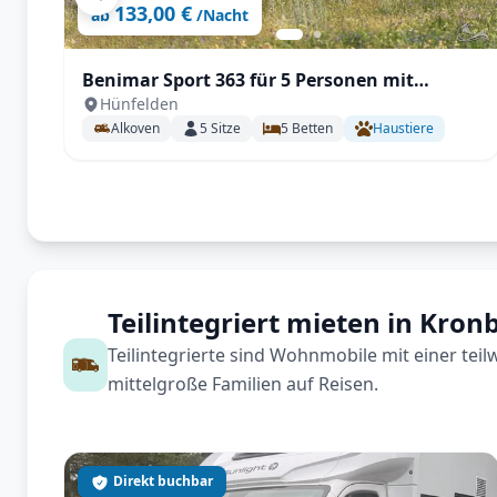
133,00 €
ab
/Nacht
Benimar Sport 363 für 5 Personen mit
Hünfelden
Einzelbetten, Solar, Winterpaket
Alkoven
5
Sitze
5
Betten
Haustiere
Teilintegriert mieten in Kro
Teilintegrierte sind Wohnmobile mit einer tei
mittelgroße Familien auf Reisen.
Direkt buchbar