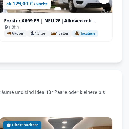
129,00 €
ab
/Nacht
Forster A699 EB | NEU 26 |Alkoven mit
F
Höhn
Längstbetten für Familien
Alkoven
4
Sitze
4
Betten
Haustiere
räume und sind ideal für Paare oder kleinere bis
Direkt buchbar