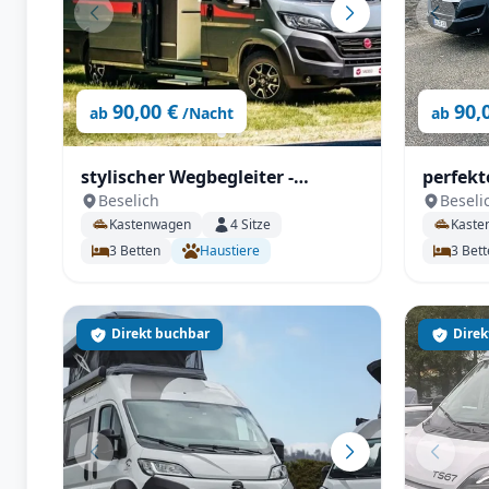
90,00 €
90,
ab
/Nacht
ab
stylischer Wegbegleiter -
perfekt
Beselich
Beseli
maximaler Komfort - Pilote V
maximal
Kastenwagen
4
Sitze
Kaste
630 J X-Edition
Edition
3
Betten
Haustiere
3
Bett
Direkt buchbar
Direk