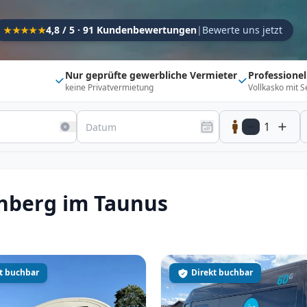
Kapazität
4,8 / 5 · 91 Kundenbewertungen
|
Bewerte uns jetzt
★★★★★
Sitzplätze
1
Schlafplätze
1
Nur geprüfte gewerbliche Vermieter
Professione
keine Privatvermietung
Vollkasko mit S
Suchradius
Umkreis
150
km
1
20 km
500 km
Optionen
Direkt buchbar
Haustier erlaubt
nberg im Taunus
Flexibel (±3 Tage)
Anhängerkupplung
Fahrzeugtyp
Vollintegriert
Kastenwagen
Alkoven
t buchbar
Direkt buchbar
Teil-Integriert
Wohnwagen