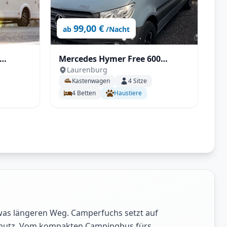
99,00 €
ab
/Nacht
Mercedes Hymer Free 600
Laurenburg
utrak
Campus mit Automatik,
Kastenwagen
4
Sitze
Aufstelldach, AHK uvm.
4
Betten
Haustiere
was längeren Weg. Camperfuchs setzt auf
sschutz. Vom kompakten Campingbus fürs