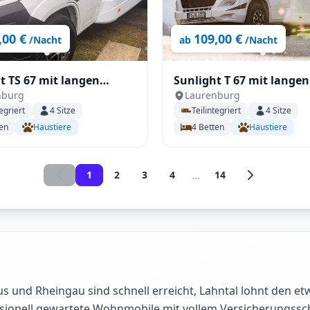
,00 €
109,00 €
/Nacht
ab
/Nacht
it langen
Sunlight T 67 mit langen
nburg
Laurenburg
etten und voll Autrak,
Längstbetten und voll A
egriert
4
Sitze
Teilintegriert
4
Sitze
tik
en
Haustiere
4
Betten
Haustiere
...
1
2
3
4
14
und Rheingau sind schnell erreicht, Lahntal lohnt den et
fessionell gewartete Wohnmobile mit vollem Versicherung