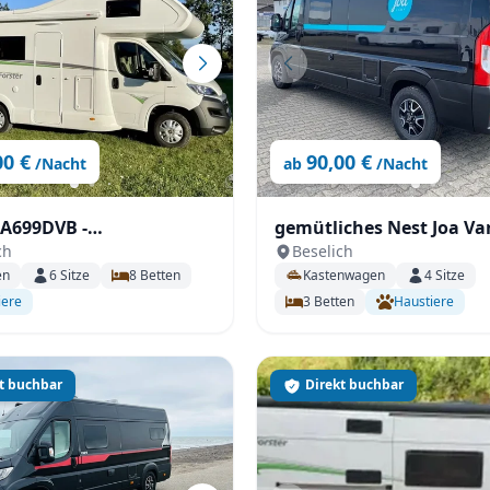
Zurücksetzen
Ergebnisse anzeigen
00 €
90,00 €
/Nacht
ab
/Nacht
 A699DVB -
gemütliches Nest Joa Va
ch
Beselich
nversteher
165 PS
en
6
Sitze
8
Betten
Kastenwagen
4
Sitze
iere
3
Betten
Haustiere
t buchbar
Direkt buchbar