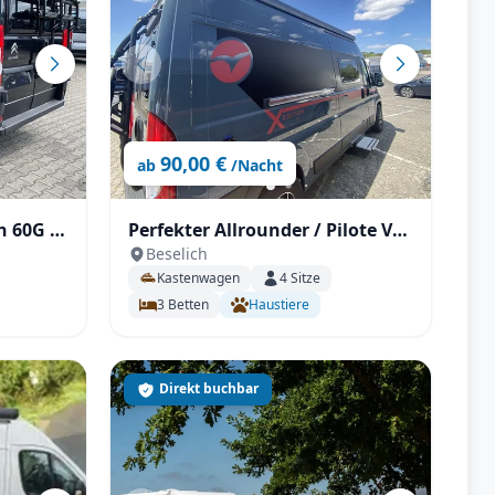
90,00 €
ab
/Nacht
n 60G /
Perfekter Allrounder / Pilote V
Beselich
600G mit Solar unter 6m!
Kastenwagen
4
Sitze
3
Betten
Haustiere
Direkt buchbar