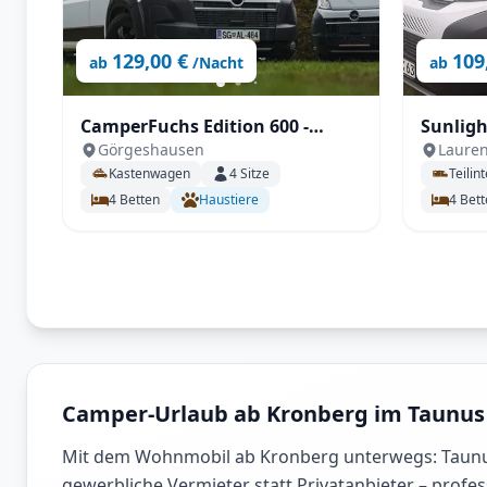
129,00 €
109
ab
/Nacht
ab
CamperFuchs Edition 600 -
Sunlight TS 67 m
Görgeshausen
Laure
Aufstelldach, innovatives
Längstb
Kastenwagen
4
Sitze
Teilint
Design, hochwertig verarbeitet
Automa
4
Betten
Haustiere
4
Bett
mit vielen Extras
Camper-Urlaub ab Kronberg im Taunus
Mit dem Wohnmobil ab Kronberg unterwegs: Taunus 
gewerbliche Vermieter statt Privatanbieter – pro