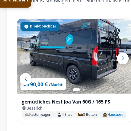
Der Kastenwagen bietet eine minimalistische 
sichern
Direkt buchbar
90,00 €
ab
/Nacht
gemütliches Nest Joa Van 60G / 165 PS
Beselich
Kastenwagen
4
Sitze
3
Betten
Haustiere