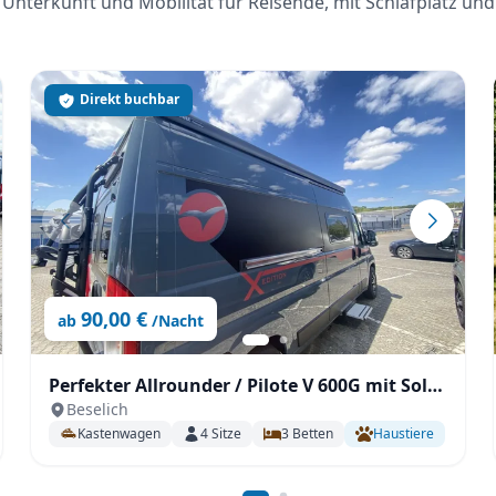
Unterkunft und Mobilität für Reisende, mit Schlafplatz und
Direkt buchbar
90,00 €
ab
/Nacht
Perfekter Allrounder / Pilote V 600G mit Solar
Beselich
unter 6m!
Kastenwagen
4
Sitze
3
Betten
Haustiere