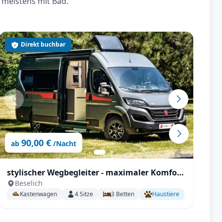
 meistens mit Bad.
Direkt buchbar
90,00 €
ab
/Nacht
stylischer Wegbegleiter - maximaler Komfort
p
Beselich
- Pilote V 630 J X-Edition
V 
Kastenwagen
4
Sitze
3
Betten
Haustiere