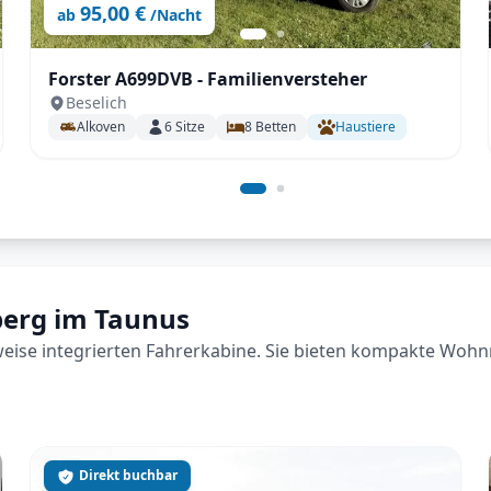
95,00 €
ab
/Nacht
Forster A699DVB - Familienversteher
Beselich
Alkoven
6
Sitze
8
Betten
Haustiere
nberg im Taunus
lweise integrierten Fahrerkabine. Sie bieten kompakte Wohn
Direkt buchbar