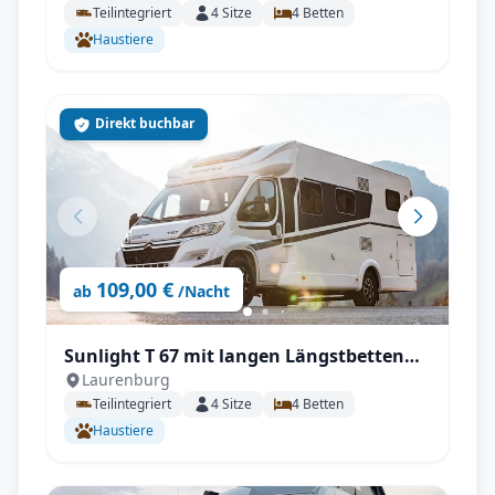
Teilintegriert
4
Sitze
4
Betten
Haustiere
Direkt buchbar
109,00 €
ab
/Nacht
Sunlight T 67 mit langen Längstbetten
Laurenburg
und voll Autrak
Teilintegriert
4
Sitze
4
Betten
Haustiere