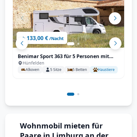
133,00 €
ab
/Nacht
Benimar Sport 363 für 5 Personen mit
Hünfelden
Einzelbetten, Solar, Winterpaket
Alkoven
5
Sitze
5
Betten
Haustiere
Wohnmobil mieten für
Paare in Limburg an der