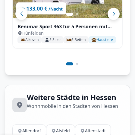
133,00 €
ab
/Nacht
Benimar Sport 363 für 5 Personen mit
Hünfelden
Einzelbetten, Solar, Winterpaket
Alkoven
5
Sitze
5
Betten
Haustiere
Weitere Städte in Hessen
Wohnmobile in den Städten von Hessen
Allendorf
Alsfeld
Altenstadt