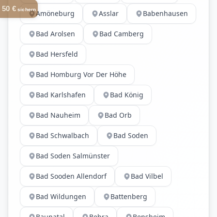
50 €
sichern
Amöneburg
Asslar
Babenhausen
Bad Arolsen
Bad Camberg
Bad Hersfeld
Bad Homburg Vor Der Höhe
Bad Karlshafen
Bad König
Bad Nauheim
Bad Orb
Bad Schwalbach
Bad Soden
Bad Soden Salmünster
Bad Sooden Allendorf
Bad Vilbel
Bad Wildungen
Battenberg
Baunatal
Bebra
Bensheim