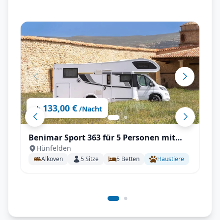
133,00 €
ab
/Nacht
Benimar Sport 363 für 5 Personen mit
Hünfelden
Einzelbetten, Solar, Winterpaket
Alkoven
5
Sitze
5
Betten
Haustiere