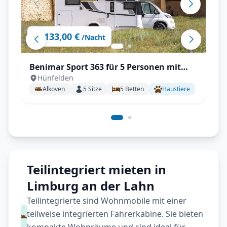
133,00 €
ab
/Nacht
Benimar Sport 363 für 5 Personen mit
Hünfelden
Einzelbetten, Solar, Winterpaket
Alkoven
5
Sitze
5
Betten
Haustiere
Teilintegriert mieten in
Limburg an der Lahn
Teilintegrierte sind Wohnmobile mit einer
teilweise integrierten Fahrerkabine. Sie bieten