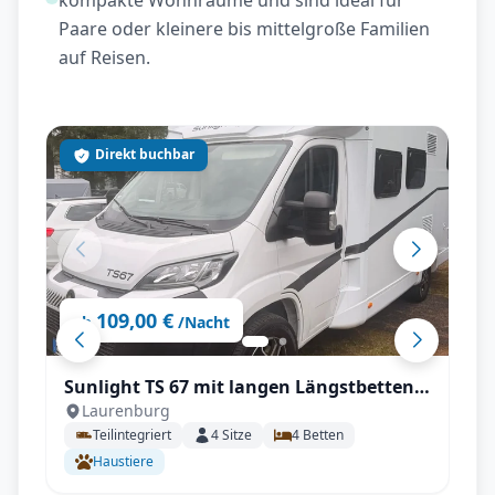
kompakte Wohnräume und sind ideal für
Paare oder kleinere bis mittelgroße Familien
auf Reisen.
Direkt buchbar
109,00 €
ab
/Nacht
Sunlight TS 67 mit langen Längstbetten
Laurenburg
und voll Autrak, Automatik
Teilintegriert
4
Sitze
4
Betten
Haustiere