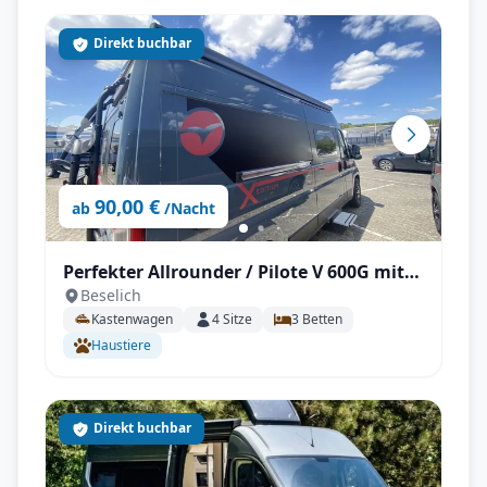
Direkt buchbar
90,00 €
ab
/Nacht
Perfekter Allrounder / Pilote V 600G mit
Beselich
Solar unter 6m!
Kastenwagen
4
Sitze
3
Betten
Haustiere
Direkt buchbar