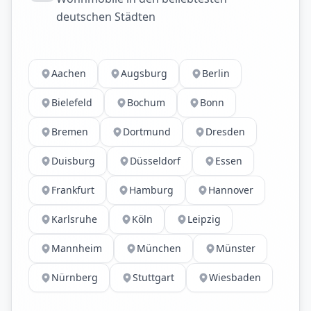
deutschen Städten
Aachen
Augsburg
Berlin
Bielefeld
Bochum
Bonn
Bremen
Dortmund
Dresden
Duisburg
Düsseldorf
Essen
Frankfurt
Hamburg
Hannover
Karlsruhe
Köln
Leipzig
Mannheim
München
Münster
Nürnberg
Stuttgart
Wiesbaden