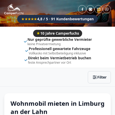
Direkt buchbar
Haustier erlaubt
Flexibel (±3 Tage)
Anhängerkupplung
4,8 / 5 · 91 Kundenbewertungen
★★★★★
Fahrzeugtyp
Vollintegriert
Kastenwagen
10 Jahre Camperfuchs
Nur geprüfte gewerbliche Vermieter
Alkoven
Teil-Integriert
keine Privatvermietung
Professionell gewartete Fahrzeuge
Wohnwagen
Vollkasko mit Selbstbeteiligung inklusive
Direkt beim Vermietbetrieb buchen
feste Ansprechpartner vor Ort
Zurücksetzen
Ergebnisse anzeigen
Filter
Wohnmobil mieten in Limburg
an der Lahn