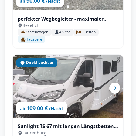
90,00 €
ab
/Nacht
perfekter Wegbegleiter - maximaler
Beselich
Komfort V 630 J X-Edition
Kastenwagen
4
Sitze
3
Betten
Haustiere
Direkt buchbar
109,00 €
ab
/Nacht
Sunlight TS 67 mit langen Längstbetten
Laurenburg
und voll Autrak, Automatik