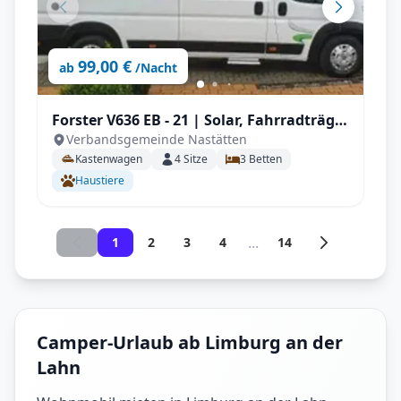
99,00 €
ab
/Nacht
Forster V636 EB - 21 | Solar, Fahrradträger
Verbandsgemeinde Nastätten
ideal für 2-3 Personen
Kastenwagen
4
Sitze
3
Betten
Haustiere
...
1
2
3
4
14
Camper-Urlaub ab Limburg an der
Lahn