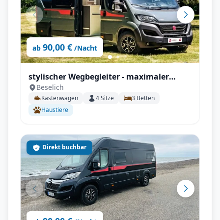
90,00 €
ab
/Nacht
stylischer Wegbegleiter - maximaler
Beselich
Komfort - Pilote V 630 J X-Edition
Kastenwagen
4
Sitze
3
Betten
Haustiere
Direkt buchbar