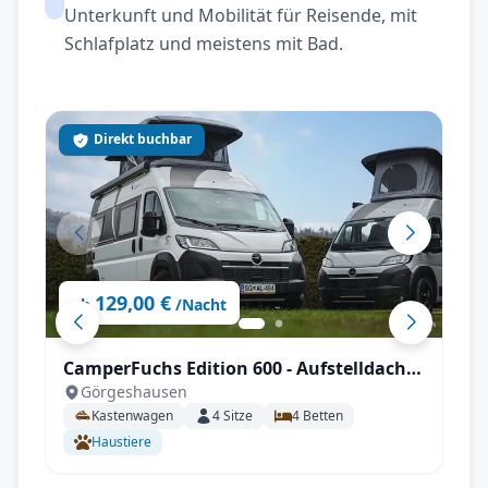
Unterkunft und Mobilität für Reisende, mit
Schlafplatz und meistens mit Bad.
Direkt buchbar
129,00 €
ab
/Nacht
CamperFuchs Edition 600 - Aufstelldach,
Görgeshausen
innovatives Design, hochwertig
Kastenwagen
4
Sitze
4
Betten
verarbeitet mit vielen Extras
Haustiere