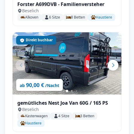
Forster A699DVB - Familienversteher
Beselich
Alkoven
6
Sitze
8
Betten
Haustiere
Direkt buchbar
90,00 €
ab
/Nacht
gemütliches Nest Joa Van 60G / 165 PS
Beselich
Kastenwagen
4
Sitze
3
Betten
Haustiere