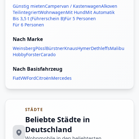
Günstig mieten
Campervan / Kastenwagen
Alkoven
Teilintegriert
Wohnwagen
Mit Hund
Mit Automatik
Bis 3,5 t (Führerschein B)
Für 5 Personen
Für 6 Personen
Nach Marke
Weinsberg
Pössl
Bürstner
Knaus
Hymer
Dethleffs
Malibu
Hobby
Forster
Carado
Nach Basisfahrzeug
Fiat
VW
Ford
Citroën
Mercedes
STÄDTE
Beliebte Städte in
Deutschland
Wohnmobile in den beliebtesten