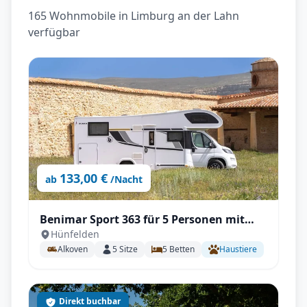
165 Wohnmobile in Limburg an der Lahn
verfügbar
133,00 €
ab
/Nacht
Benimar Sport 363 für 5 Personen mit
Hünfelden
Einzelbetten, Solar, Winterpaket
Alkoven
5
Sitze
5
Betten
Haustiere
Direkt buchbar