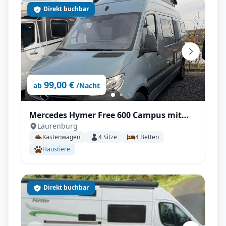
Direkt buchbar
99,00 €
ab
/Nacht
Mercedes Hymer Free 600 Campus mit
Laurenburg
Automatik, Aufstelldach, AHK uvm.
Kastenwagen
4
Sitze
4
Betten
Haustiere
Direkt buchbar