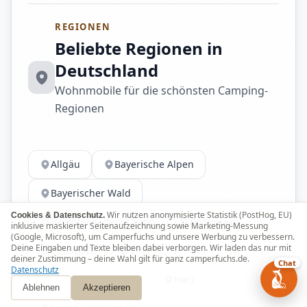
REGIONEN
Beliebte Regionen in
Deutschland
Wohnmobile für die schönsten Camping-
Regionen
Allgäu
Bayerische Alpen
Bayerischer Wald
Wir nutzen anonymisierte Statistik (PostHog, EU)
Cookies & Datenschutz.
Berchtesgadener Land
Bodensee
inklusive maskierter Seitenaufzeichnung sowie Marketing-Messung
(Google, Microsoft), um Camperfuchs und unsere Werbung zu verbessern.
Deine Eingaben und Texte bleiben dabei verborgen. Wir laden das nur mit
Chiemsee
Eifel
deiner Zustimmung – deine Wahl gilt für ganz camperfuchs.de.
Chat
Datenschutz
Fränkische Schweiz
Harz
Ablehnen
Akzeptieren