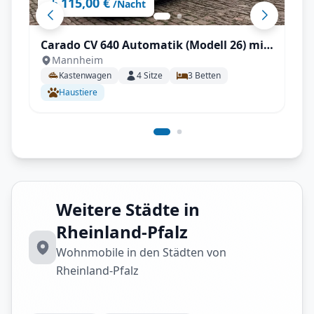
115,00 €
ab
/Nacht
Carado CV 640 Automatik (Modell 26) mit
Mannheim
Längstbetten, Fahrradträger
Kastenwagen
4
Sitze
3
Betten
Haustiere
Weitere Städte in
Rheinland-Pfalz
Wohnmobile in den Städten von
Rheinland-Pfalz