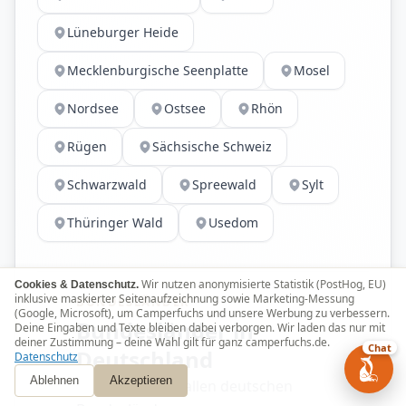
Lüneburger Heide
Mecklenburgische Seenplatte
Mosel
Nordsee
Ostsee
Rhön
Rügen
Sächsische Schweiz
Schwarzwald
Spreewald
Sylt
Thüringer Wald
Usedom
Wir nutzen anonymisierte Statistik (PostHog, EU)
Cookies & Datenschutz.
inklusive maskierter Seitenaufzeichnung sowie Marketing-Messung
BUNDESLÄNDER
(Google, Microsoft), um Camperfuchs und unsere Werbung zu verbessern.
Bundesländer in
Deine Eingaben und Texte bleiben dabei verborgen. Wir laden das nur mit
deiner Zustimmung – deine Wahl gilt für ganz camperfuchs.de.
Chat
Deutschland
Datenschutz
Ablehnen
Akzeptieren
Wohnmobile in allen deutschen