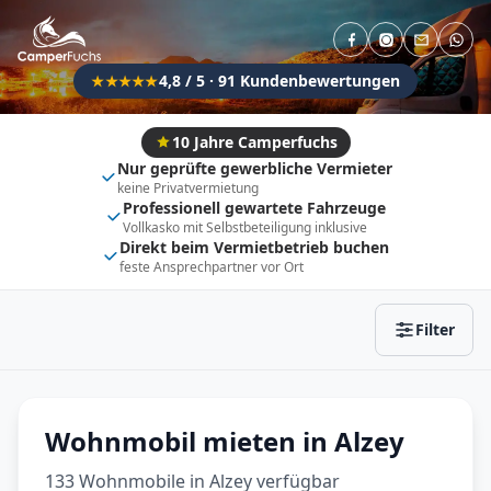
Direkt buchbar
Haustier erlaubt
Flexibel (±3 Tage)
Anhängerkupplung
4,8 / 5 · 91 Kundenbewertungen
★★★★★
Fahrzeugtyp
Vollintegriert
Kastenwagen
10 Jahre Camperfuchs
Nur geprüfte gewerbliche Vermieter
Alkoven
Teil-Integriert
keine Privatvermietung
Professionell gewartete Fahrzeuge
Wohnwagen
Vollkasko mit Selbstbeteiligung inklusive
Direkt beim Vermietbetrieb buchen
feste Ansprechpartner vor Ort
Zurücksetzen
Ergebnisse anzeigen
Filter
Wohnmobil mieten in Alzey
133 Wohnmobile in Alzey verfügbar