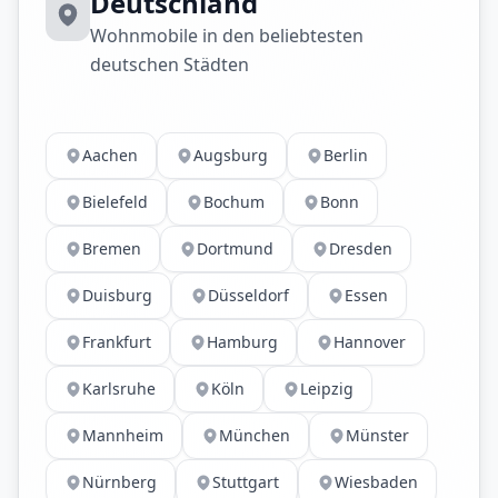
Deutschland
Wohnmobile in den beliebtesten
deutschen Städten
Aachen
Augsburg
Berlin
Bielefeld
Bochum
Bonn
Bremen
Dortmund
Dresden
Duisburg
Düsseldorf
Essen
Frankfurt
Hamburg
Hannover
Karlsruhe
Köln
Leipzig
Mannheim
München
Münster
Nürnberg
Stuttgart
Wiesbaden