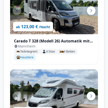
123,00 €
ab
/Nacht
Carado T 328 (Modell 26) Automatik mit
Mannheim
Längstbetten, Fahrradträger, SAT & TV
Teilintegriert
4
Sitze
4
Betten
Haustiere