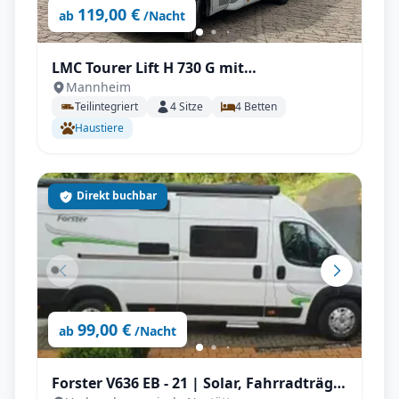
119,00 €
ab
/Nacht
LMC Tourer Lift H 730 G mit
Mannheim
Längstbetten, Fahrradträger
Teilintegriert
4
Sitze
4
Betten
Haustiere
Direkt buchbar
99,00 €
ab
/Nacht
Forster V636 EB - 21 | Solar, Fahrradträger