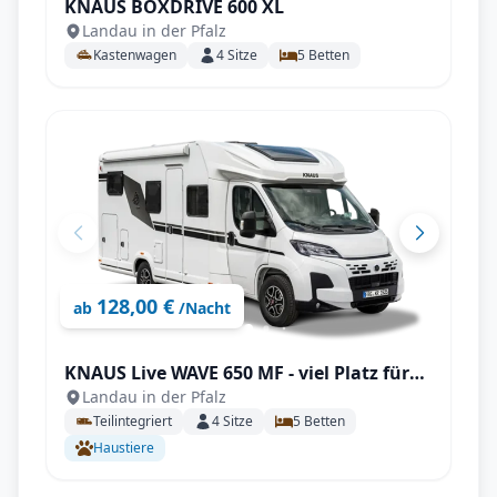
KNAUS BOXDRIVE 600 XL
Landau in der Pfalz
Kastenwagen
4
Sitze
5
Betten
128,00 €
ab
/Nacht
KNAUS Live WAVE 650 MF - viel Platz für
Landau in der Pfalz
die ganze Familie
Teilintegriert
4
Sitze
5
Betten
Haustiere