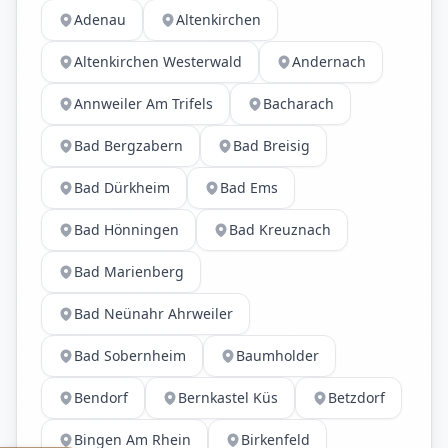
Adenau
Altenkirchen
Altenkirchen Westerwald
Andernach
Annweiler Am Trifels
Bacharach
Bad Bergzabern
Bad Breisig
Bad Dürkheim
Bad Ems
Bad Hönningen
Bad Kreuznach
Bad Marienberg
Bad Neünahr Ahrweiler
Bad Sobernheim
Baumholder
Bendorf
Bernkastel Küs
Betzdorf
Bingen Am Rhein
Birkenfeld