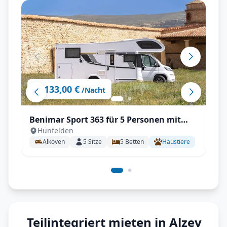
133,00 €
ab
/Nacht
Benimar Sport 363 für 5 Personen mit
Hünfelden
Einzelbetten, Solar, Winterpaket
Alkoven
5
Sitze
5
Betten
Haustiere
Teilintegriert mieten in Alzey