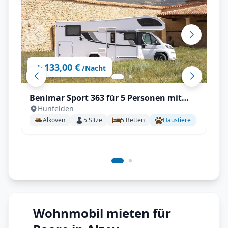
133,00 €
ab
/Nacht
Benimar Sport 363 für 5 Personen mit
Hünfelden
Einzelbetten, Solar, Winterpaket
Alkoven
5
Sitze
5
Betten
Haustiere
Wohnmobil mieten für