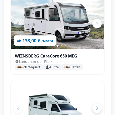
138,00 €
ab
/Nacht
WEINSBERG CaraCore 650 MEG
Landau in der Pfalz
Vollintegriert
4
Sitze
4
Betten