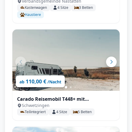
Verbandsgemeinde Nastätten
ideal für 2-3 Personen
Kastenwagen
4
Sitze
3
Betten
Haustiere
110,00 €
ab
/Nacht
Carado Reisemobil T448+ mit
Schwetzingen
Automatikgetriebe
Teilintegriert
4
Sitze
5
Betten