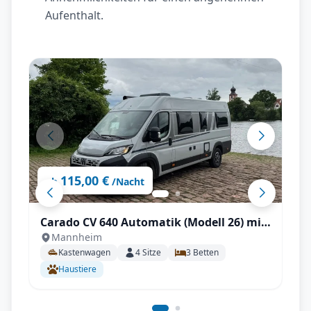
Aufenthalt.
115,00 €
ab
/Nacht
Carado CV 640 Automatik (Modell 26) mit
Mannheim
Längstbetten, Fahrradträger
Kastenwagen
4
Sitze
3
Betten
Haustiere