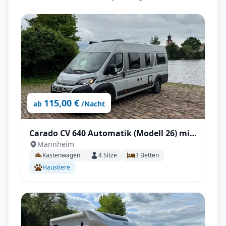
115,00 €
ab
/Nacht
Carado CV 640 Automatik (Modell 26) mit
Mannheim
Längstbetten, Fahrradträger
Kastenwagen
4
Sitze
3
Betten
Haustiere