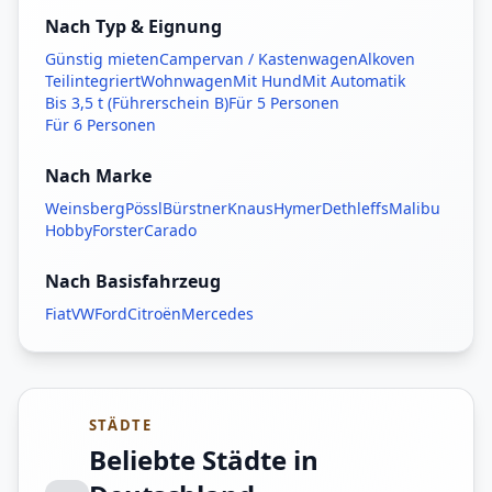
Nach Typ & Eignung
Günstig mieten
Campervan / Kastenwagen
Alkoven
Teilintegriert
Wohnwagen
Mit Hund
Mit Automatik
Bis 3,5 t (Führerschein B)
Für 5 Personen
Für 6 Personen
Nach Marke
Weinsberg
Pössl
Bürstner
Knaus
Hymer
Dethleffs
Malibu
Hobby
Forster
Carado
Nach Basisfahrzeug
Fiat
VW
Ford
Citroën
Mercedes
STÄDTE
Beliebte Städte in