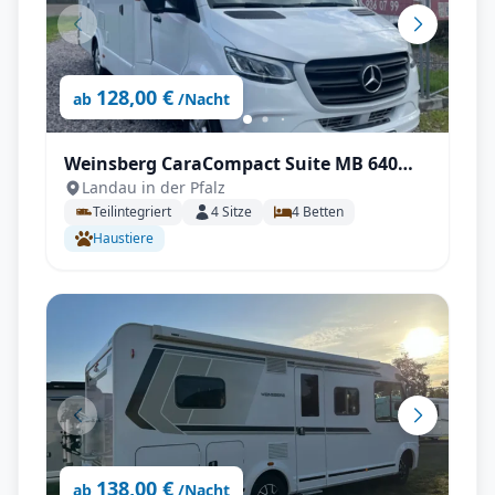
128,00 €
ab
/Nacht
Weinsberg CaraCompact Suite MB 640
Landau in der Pfalz
MEG Edition [Pepper]
Teilintegriert
4
Sitze
4
Betten
Haustiere
138,00 €
ab
/Nacht