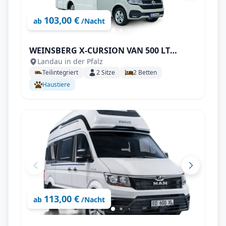
103,00 €
ab
/Nacht
WEINSBERG X-CURSION VAN 500 LT
Landau in der Pfalz
EDITION [PEPPER]
Teilintegriert
2
Sitze
2
Betten
Haustiere
113,00 €
ab
/Nacht