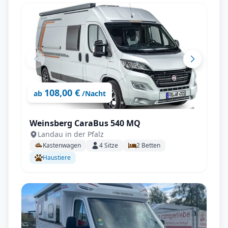
108,00 €
ab
/Nacht
Weinsberg CaraBus 540 MQ
Landau in der Pfalz
Kastenwagen
4
Sitze
2
Betten
Haustiere