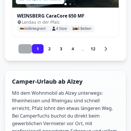
WEINSBERG CaraCore 650 MF
Landau in der Pfalz
Vollintegriert
4
Sitze
4
Betten
...
1
2
3
4
12
Camper-Urlaub ab Alzey
Mit dem Wohnmobil ab Alzey unterwegs:
Rheinhessen und Rheingau sind schnell
erreicht, Pfalz lohnt den etwas längeren Weg.
Bei Camperfuchs buchst du direkt beim
gewerblichen Vermieter vor Ort, mit