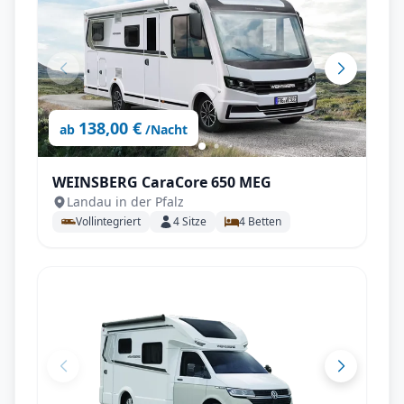
138,00 €
ab
/Nacht
WEINSBERG CaraCore 650 MEG
Landau in der Pfalz
Vollintegriert
4
Sitze
4
Betten