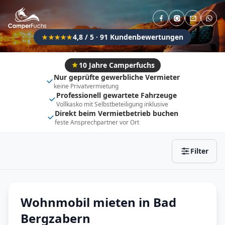
Direkt buchbar
Haustier erlaubt
Flexibel (±3 Tage)
Anhängerkupplung
4,8 / 5 · 91 Kundenbewertungen
★★★★★
Fahrzeugtyp
Vollintegriert
Kastenwagen
10 Jahre Camperfuchs
Nur geprüfte gewerbliche Vermieter
Alkoven
Teil-Integriert
keine Privatvermietung
Professionell gewartete Fahrzeuge
Wohnwagen
Vollkasko mit Selbstbeteiligung inklusive
Direkt beim Vermietbetrieb buchen
feste Ansprechpartner vor Ort
Zurücksetzen
Ergebnisse anzeigen
Filter
Wohnmobil mieten in Bad
Bergzabern