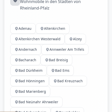
Wohnmobile in den Städten von
Rheinland-Pfalz
Adenau
Altenkirchen
Altenkirchen Westerwald
Alzey
Andernach
Annweiler Am Trifels
Bacharach
Bad Breisig
Bad Dürkheim
Bad Ems
Bad Hönningen
Bad Kreuznach
Bad Marienberg
Bad Neünahr Ahrweiler