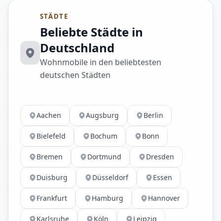
STÄDTE
Beliebte Städte in
Deutschland
Wohnmobile in den beliebtesten
deutschen Städten
Aachen
Augsburg
Berlin
Bielefeld
Bochum
Bonn
Bremen
Dortmund
Dresden
Duisburg
Düsseldorf
Essen
Frankfurt
Hamburg
Hannover
Karlsruhe
Köln
Leipzig