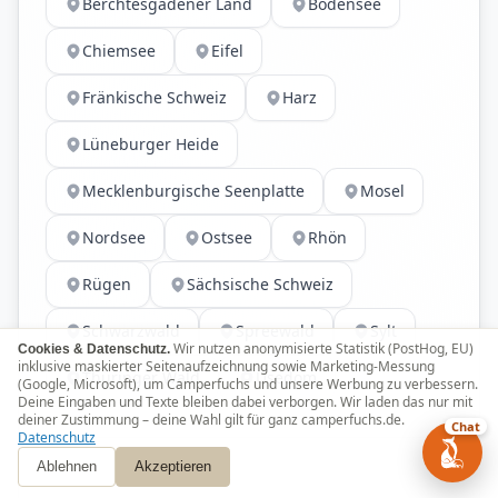
Berchtesgadener Land
Bodensee
Chiemsee
Eifel
Fränkische Schweiz
Harz
Lüneburger Heide
Mecklenburgische Seenplatte
Mosel
Nordsee
Ostsee
Rhön
Rügen
Sächsische Schweiz
Schwarzwald
Spreewald
Sylt
Wir nutzen anonymisierte Statistik (PostHog, EU)
Cookies & Datenschutz.
inklusive maskierter Seitenaufzeichnung sowie Marketing-Messung
Thüringer Wald
Usedom
(Google, Microsoft), um Camperfuchs und unsere Werbung zu verbessern.
Deine Eingaben und Texte bleiben dabei verborgen. Wir laden das nur mit
deiner Zustimmung – deine Wahl gilt für ganz camperfuchs.de.
Chat
Datenschutz
Ablehnen
Akzeptieren
BUNDESLÄNDER