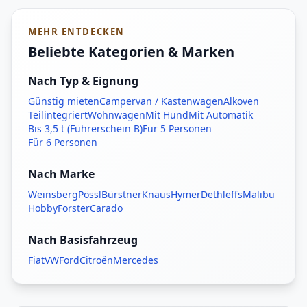
MEHR ENTDECKEN
Beliebte Kategorien & Marken
Nach Typ & Eignung
Günstig mieten
Campervan / Kastenwagen
Alkoven
Teilintegriert
Wohnwagen
Mit Hund
Mit Automatik
Bis 3,5 t (Führerschein B)
Für 5 Personen
Für 6 Personen
Nach Marke
Weinsberg
Pössl
Bürstner
Knaus
Hymer
Dethleffs
Malibu
Hobby
Forster
Carado
Nach Basisfahrzeug
Fiat
VW
Ford
Citroën
Mercedes