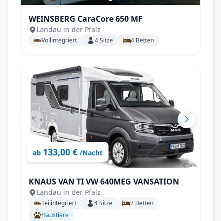
WEINSBERG CaraCore 650 MF
Landau in der Pfalz
Vollintegriert
4
Sitze
4
Betten
133,00 €
ab
/Nacht
KNAUS VAN TI VW 640MEG VANSATION
Landau in der Pfalz
Teilintegriert
4
Sitze
2
Betten
Haustiere