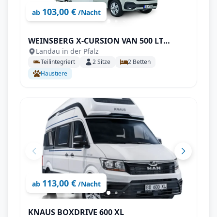
103,00 €
ab
/Nacht
WEINSBERG X-CURSION VAN 500 LT
Landau in der Pfalz
EDITION [PEPPER]
Teilintegriert
2
Sitze
2
Betten
Haustiere
113,00 €
ab
/Nacht
KNAUS BOXDRIVE 600 XL