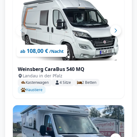
108,00 €
ab
/Nacht
Weinsberg CaraBus 540 MQ
Landau in der Pfalz
Kastenwagen
4
Sitze
2
Betten
Haustiere