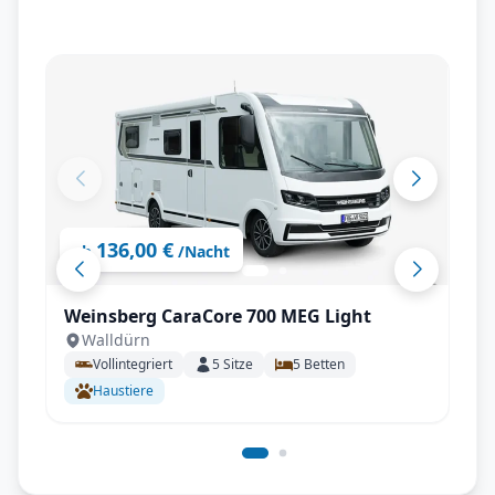
136,00 €
ab
/Nacht
Weinsberg CaraCore 700 MEG Light
Walldürn
Vollintegriert
5
Sitze
5
Betten
Haustiere