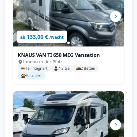
133,00 €
ab
/Nacht
KNAUS VAN TI 650 MEG Vansation
Landau in der Pfalz
Teilintegriert
4
Sitze
2
Betten
Haustiere