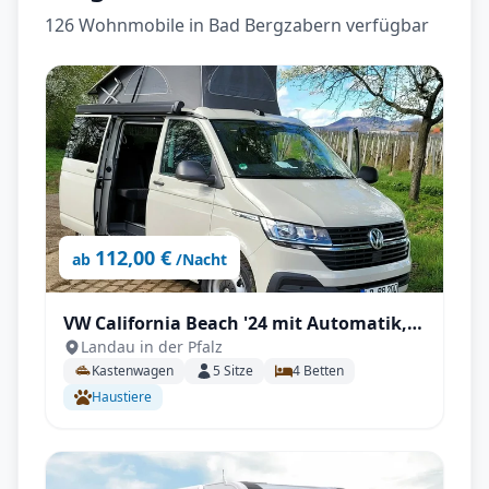
126 Wohnmobile in Bad Bergzabern verfügbar
112,00 €
ab
/Nacht
VW California Beach '24 mit Automatik,
Landau in der Pfalz
Markise, Aufstelldach uvm.
Kastenwagen
5
Sitze
4
Betten
Haustiere