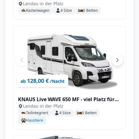
Landau in der Pfalz
Kastenwagen
4
Sitze
5
Betten
128,00 €
ab
/Nacht
KNAUS Live WAVE 650 MF - viel Platz für
Landau in der Pfalz
die ganze Familie
Teilintegriert
4
Sitze
5
Betten
Haustiere