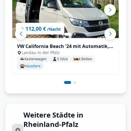
112,00 €
ab
/Nacht
VW California Beach '24 mit Automatik,
Landau in der Pfalz
Markise, Aufstelldach uvm.
Kastenwagen
5
Sitze
4
Betten
Haustiere
Weitere Städte in
Rheinland-Pfalz