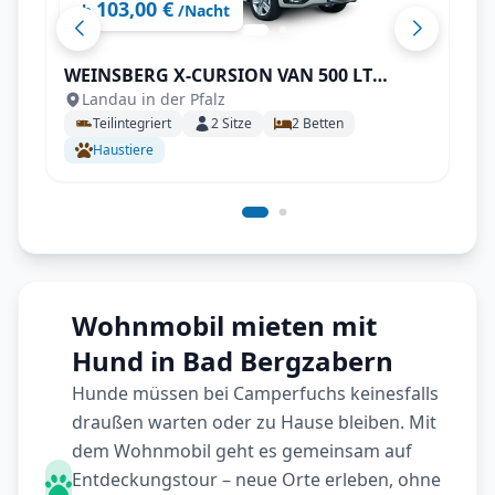
103,00 €
ab
/Nacht
WEINSBERG X-CURSION VAN 500 LT
Landau in der Pfalz
EDITION [PEPPER]
Teilintegriert
2
Sitze
2
Betten
Haustiere
Wohnmobil mieten mit
Hund in Bad Bergzabern
Hunde müssen bei Camperfuchs keinesfalls
draußen warten oder zu Hause bleiben. Mit
dem Wohnmobil geht es gemeinsam auf
Entdeckungstour – neue Orte erleben, ohne