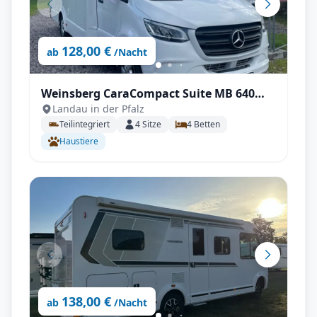
128,00 €
ab
/Nacht
Weinsberg CaraCompact Suite MB 640
Landau in der Pfalz
MEG Edition [Pepper]
Teilintegriert
4
Sitze
4
Betten
Haustiere
138,00 €
ab
/Nacht