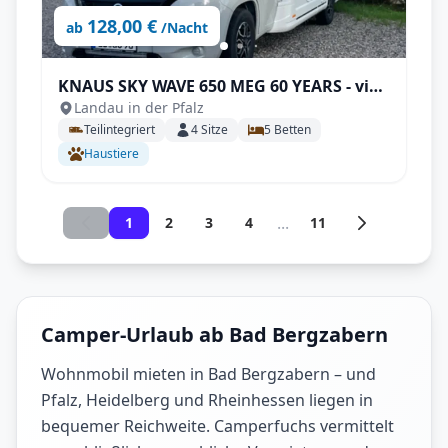
128,00 €
ab
/Nacht
KNAUS SKY WAVE 650 MEG 60 YEARS - viel
Landau in der Pfalz
Platz für die ganze Familie
Teilintegriert
4
Sitze
5
Betten
Haustiere
...
1
2
3
4
11
Camper-Urlaub ab Bad Bergzabern
Wohnmobil mieten in Bad Bergzabern – und
Pfalz, Heidelberg und Rheinhessen liegen in
bequemer Reichweite. Camperfuchs vermittelt