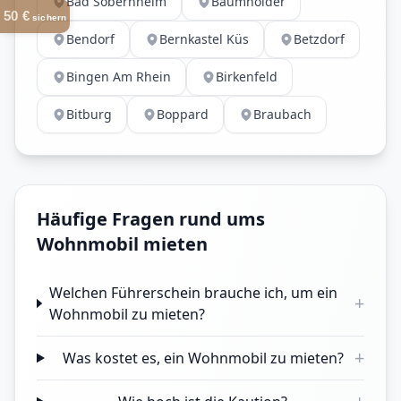
Bad Sobernheim
Baumholder
50 €
sichern
Bendorf
Bernkastel Küs
Betzdorf
Bingen Am Rhein
Birkenfeld
Bitburg
Boppard
Braubach
Häufige Fragen rund ums
Wohnmobil mieten
Welchen Führerschein brauche ich, um ein
+
Wohnmobil zu mieten?
+
Was kostet es, ein Wohnmobil zu mieten?