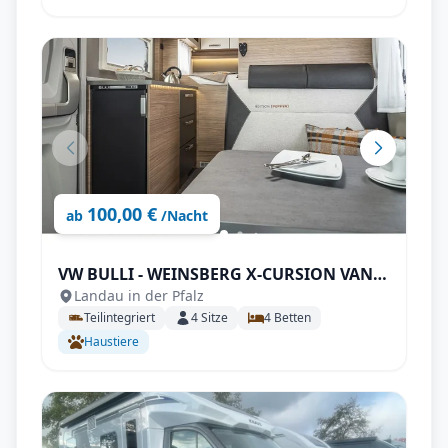
100,00 €
ab
/Nacht
VW BULLI - WEINSBERG X-CURSION VAN
Landau in der Pfalz
500 MQ EDITION [PEPPER]
Teilintegriert
4
Sitze
4
Betten
Haustiere