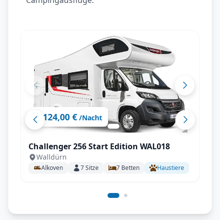
Campingausflüge.
124,00 €
ab
/Nacht
Challenger 256 Start Edition WAL018
Walldürn
Alkoven
7
Sitze
7
Betten
Haustiere