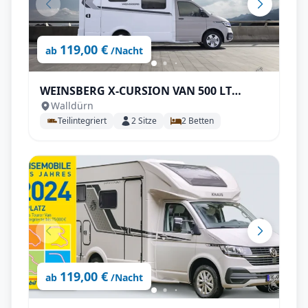
119,00 €
ab
/Nacht
WEINSBERG X-CURSION VAN 500 LT
Walldürn
EDITION [PEPPER] Automatik
Teilintegriert
2
Sitze
2
Betten
119,00 €
ab
/Nacht