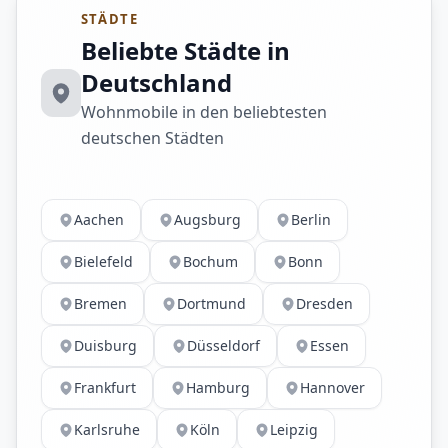
STÄDTE
Beliebte Städte in
Deutschland
Wohnmobile in den beliebtesten
deutschen Städten
Aachen
Augsburg
Berlin
Bielefeld
Bochum
Bonn
Bremen
Dortmund
Dresden
Duisburg
Düsseldorf
Essen
Frankfurt
Hamburg
Hannover
Karlsruhe
Köln
Leipzig