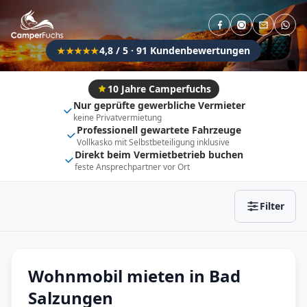
Direkt buchbar
Haustier erlaubt
Flexibel (±3 Tage)
Anhängerkupplung
4,8 / 5 · 91 Kundenbewertungen
★★★★★
Fahrzeugtyp
Vollintegriert
Kastenwagen
10 Jahre Camperfuchs
Nur geprüfte gewerbliche Vermieter
Alkoven
Teil-Integriert
keine Privatvermietung
Professionell gewartete Fahrzeuge
Wohnwagen
Vollkasko mit Selbstbeteiligung inklusive
Direkt beim Vermietbetrieb buchen
feste Ansprechpartner vor Ort
Zurücksetzen
Ergebnisse anzeigen
Filter
Wohnmobil mieten in Bad
Salzungen