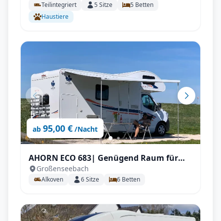
Teilintegriert
5
Sitze
5
Betten
Haustiere
95,00 €
ab
/Nacht
AHORN ECO 683| Genügend Raum für
Großenseebach
Familien mit Klima etc.
Alkoven
6
Sitze
6
Betten