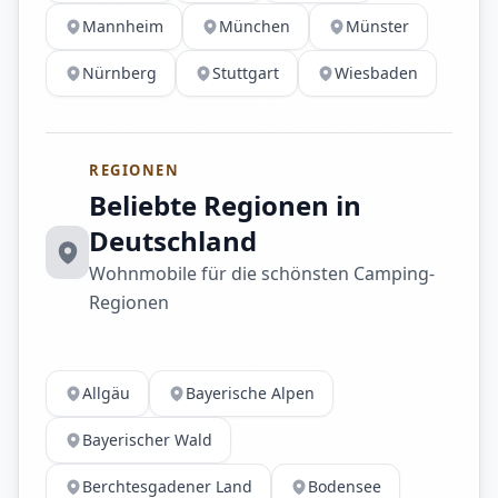
Mannheim
München
Münster
Nürnberg
Stuttgart
Wiesbaden
REGIONEN
Beliebte Regionen in
Deutschland
Wohnmobile für die schönsten Camping-
Regionen
Allgäu
Bayerische Alpen
Bayerischer Wald
Berchtesgadener Land
Bodensee