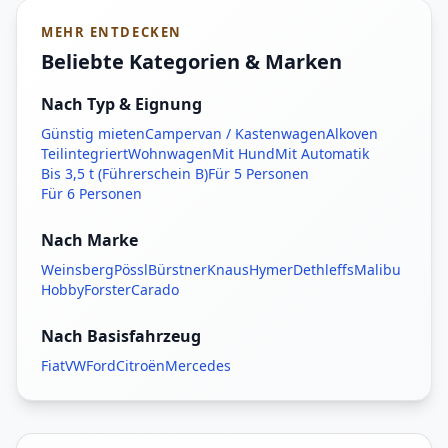
MEHR ENTDECKEN
Beliebte Kategorien & Marken
Nach Typ & Eignung
Günstig mieten
Campervan / Kastenwagen
Alkoven
Teilintegriert
Wohnwagen
Mit Hund
Mit Automatik
Bis 3,5 t (Führerschein B)
Für 5 Personen
Für 6 Personen
Nach Marke
Weinsberg
Pössl
Bürstner
Knaus
Hymer
Dethleffs
Malibu
Hobby
Forster
Carado
Nach Basisfahrzeug
Fiat
VW
Ford
Citroën
Mercedes