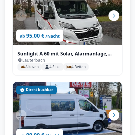
95,00 €
ab
/Nacht
Sunlight A 60 mit Solar, Alarmanlage,
Lauterbach
Markise, unter 6m! uvm.
Alkoven
4
Sitze
4
Betten
Direkt buchbar