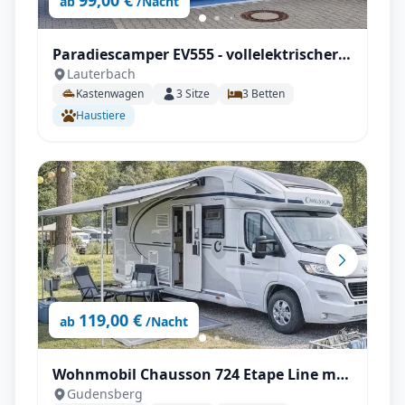
99,00 €
ab
/Nacht
Paradiescamper EV555 - vollelektrischer
Lauterbach
Kastenwagen, 100% Autark
Kastenwagen
3
Sitze
3
Betten
Haustiere
119,00 €
ab
/Nacht
Wohnmobil Chausson 724 Etape Line mit
Gudensberg
Klimaanlage, SAT & TV uvm.