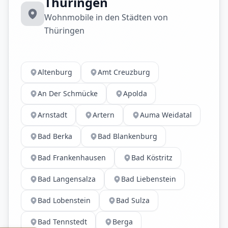
Thüringen
Wohnmobile in den Städten von
Thüringen
Altenburg
Amt Creuzburg
An Der Schmücke
Apolda
Arnstadt
Artern
Auma Weidatal
Bad Berka
Bad Blankenburg
Bad Frankenhausen
Bad Köstritz
Bad Langensalza
Bad Liebenstein
Bad Lobenstein
Bad Sulza
Bad Tennstedt
Berga