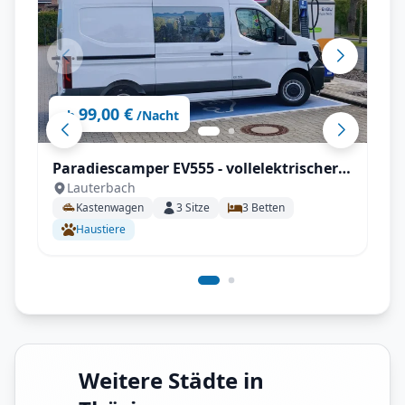
99,00 €
ab
/Nacht
Paradiescamper EV555 - vollelektrischer
Lauterbach
Kastenwagen, 100% Autark
Kastenwagen
3
Sitze
3
Betten
Haustiere
Weitere Städte in