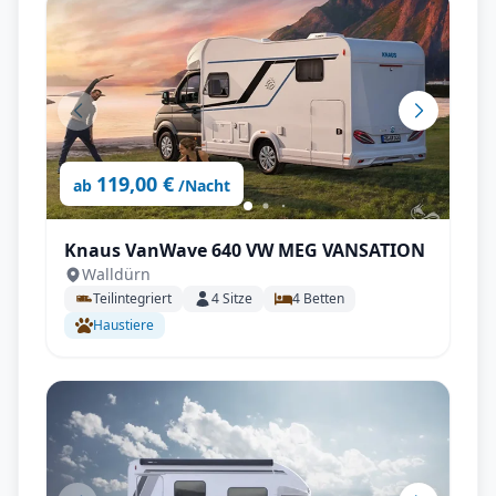
119,00 €
ab
/Nacht
Knaus VanWave 640 VW MEG VANSATION
Walldürn
Teilintegriert
4
Sitze
4
Betten
Haustiere