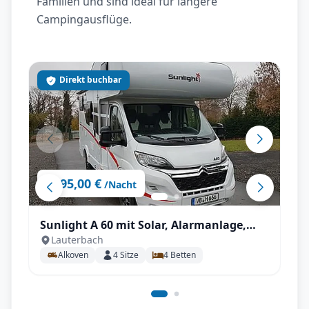
Familien und sind ideal für längere
Campingausflüge.
Direkt buchbar
95,00 €
ab
/Nacht
Sunlight A 60 mit Solar, Alarmanlage,
Lauterbach
Markise, unter 6m! uvm.
Alkoven
4
Sitze
4
Betten