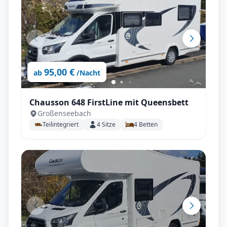
95,00 €
ab
/Nacht
Chausson 648 FirstLine mit Queensbett
Großenseebach
Teilintegriert
4
Sitze
4
Betten