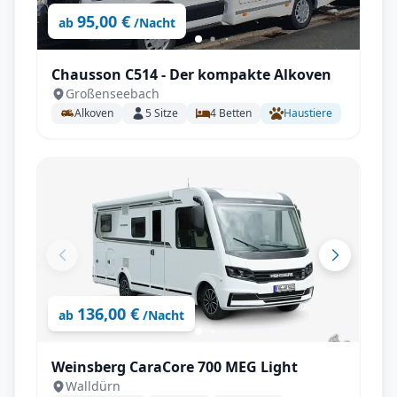
95,00 €
ab
/Nacht
Chausson C514 - Der kompakte Alkoven
Großenseebach
Alkoven
5
Sitze
4
Betten
Haustiere
136,00 €
ab
/Nacht
Weinsberg CaraCore 700 MEG Light
Walldürn