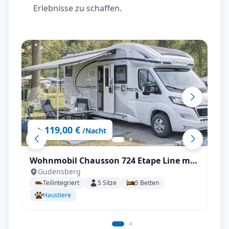
Erlebnisse zu schaffen.
119,00 €
ab
/Nacht
Wohnmobil Chausson 724 Etape Line mit
Gudensberg
Klimaanlage, SAT & TV uvm.
Teilintegriert
5
Sitze
5
Betten
Haustiere