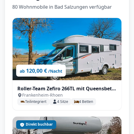
80 Wohnmobile in Bad Salzungen verfügbar
120,00 €
ab
/Nacht
Roller-Team Zefiro 266TL mit Queensbett
Frankenheim-Rhoen
Automatik, SAT & TV, große Heckgarage
Teilintegriert
4
Sitze
4
Betten
uvm.
Direkt buchbar