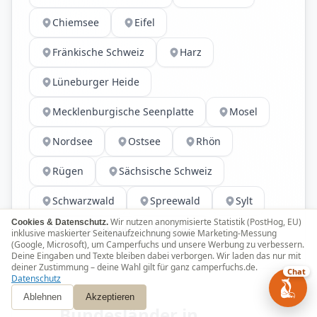
Chiemsee
Eifel
Fränkische Schweiz
Harz
Lüneburger Heide
Mecklenburgische Seenplatte
Mosel
Nordsee
Ostsee
Rhön
Rügen
Sächsische Schweiz
Schwarzwald
Spreewald
Sylt
Wir nutzen anonymisierte Statistik (PostHog, EU)
Cookies & Datenschutz.
Thüringer Wald
Usedom
inklusive maskierter Seitenaufzeichnung sowie Marketing-Messung
(Google, Microsoft), um Camperfuchs und unsere Werbung zu verbessern.
Deine Eingaben und Texte bleiben dabei verborgen. Wir laden das nur mit
deiner Zustimmung – deine Wahl gilt für ganz camperfuchs.de.
Chat
Datenschutz
BUNDESLÄNDER
Ablehnen
Akzeptieren
Bundesländer in