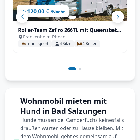
120,00 €
ab
/Nacht
Roller-Team Zefiro 266TL mit Queensbett
Frankenheim-Rhoen
Automatik, SAT & TV, große Heckgarage
Teilintegriert
4
Sitze
4
Betten
uvm.
Wohnmobil mieten mit
Hund in Bad Salzungen
Hunde müssen bei Camperfuchs keinesfalls
draußen warten oder zu Hause bleiben. Mit
dem Wohnmobil geht es gemeinsam auf