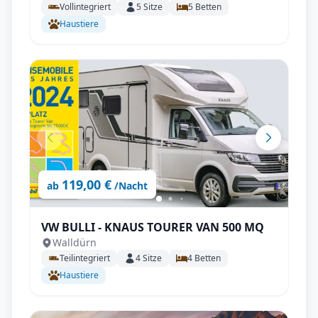
Vollintegriert
5
Sitze
5
Betten
Haustiere
119,00 €
ab
/Nacht
VW BULLI - KNAUS TOURER VAN 500 MQ
Walldürn
Teilintegriert
4
Sitze
4
Betten
Haustiere