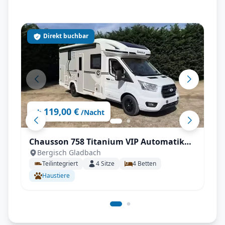
Direkt buchbar
119,00 €
ab
/Nacht
Chausson 758 Titanium VIP Automatik
Bergisch Gladbach
mit sehr guter Grundausstattung
Teilintegriert
4
Sitze
4
Betten
Haustiere