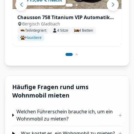
Chausson 758 Titanium VIP Automatik
Bergisch Gladbach
mit sehr guter Grundausstattung
Teilintegriert
4
Sitze
4
Betten
Haustiere
Häufige Fragen rund ums
Wohnmobil mieten
Welchen Führerschein brauche ich, um ein
+
Wohnmobil zu mieten?
+
Was kostet es, ein Wohnmobil zu mieten?