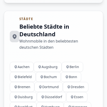
STÄDTE
Beliebte Städte in
Deutschland
Wohnmobile in den beliebtesten
deutschen Städten
Aachen
Augsburg
Berlin
Bielefeld
Bochum
Bonn
Bremen
Dortmund
Dresden
Duisburg
Düsseldorf
Essen
Frankfurt
Hamburg
Hannover