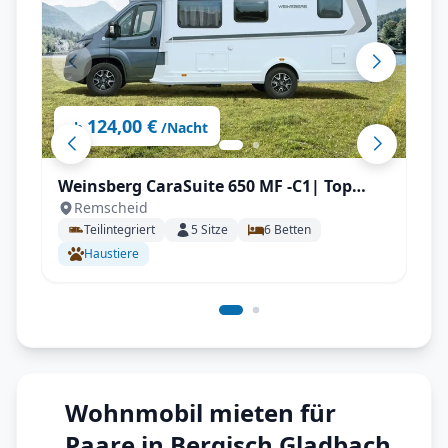
124,00 €
ab
/Nacht
Weinsberg CaraSuite 650 MF -C1| Top
Remscheid
Ausstattung: Aufgelastet, Automatik,
Teilintegriert
5
Sitze
6
Betten
Klimaanlage, Markise, Navigation,
Haustiere
Rückfahrkamera, uvm.
Wohnmobil mieten für
Paare in Bergisch Gladbach