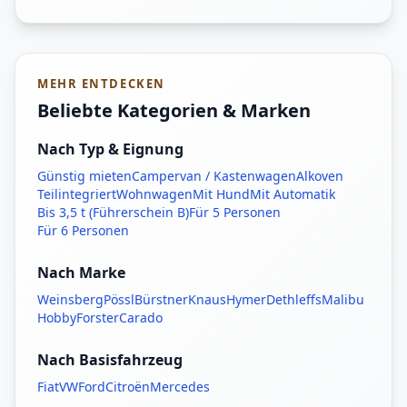
MEHR ENTDECKEN
Beliebte Kategorien & Marken
Nach Typ & Eignung
Günstig mieten
Campervan / Kastenwagen
Alkoven
Teilintegriert
Wohnwagen
Mit Hund
Mit Automatik
Bis 3,5 t (Führerschein B)
Für 5 Personen
Für 6 Personen
Nach Marke
Weinsberg
Pössl
Bürstner
Knaus
Hymer
Dethleffs
Malibu
Hobby
Forster
Carado
Nach Basisfahrzeug
Fiat
VW
Ford
Citroën
Mercedes