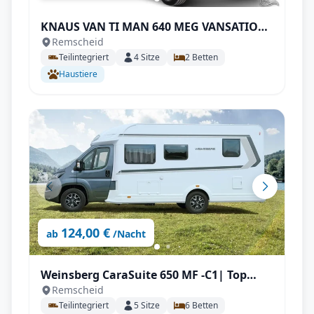
KNAUS VAN TI MAN 640 MEG VANSATION|
Remscheid
Top Ausstattung: Klimaanlange,
Teilintegriert
4
Sitze
2
Betten
Markise, Navigation, Rückfahrkamera,
Haustiere
SAT & TV uvm.
124,00 €
ab
/Nacht
Weinsberg CaraSuite 650 MF -C1| Top
Remscheid
Ausstattung: Aufgelastet, Automatik,
Teilintegriert
5
Sitze
6
Betten
Klimaanlage, Markise, Navigation,