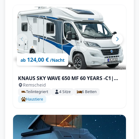
124,00 €
ab
/Nacht
KNAUS SKY WAVE 650 MF 60 YEARS -C1|
Remscheid
Top Ausstattung: Aufgelastet, Markise,
Teilintegriert
4
Sitze
6
Betten
Navigation, Rückfahrkamera, SAT & TV
Haustiere
uvm.