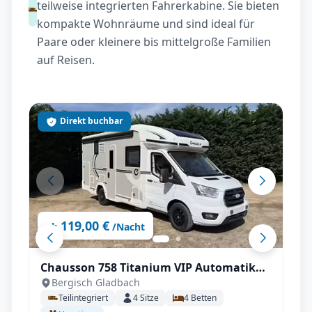
teilweise integrierten Fahrerkabine. Sie bieten
kompakte Wohnräume und sind ideal für
Paare oder kleinere bis mittelgroße Familien
auf Reisen.
Direkt buchbar
119,00 €
ab
/Nacht
Chausson 758 Titanium VIP Automatik
Bergisch Gladbach
mit sehr guter Grundausstattung
Teilintegriert
4
Sitze
4
Betten