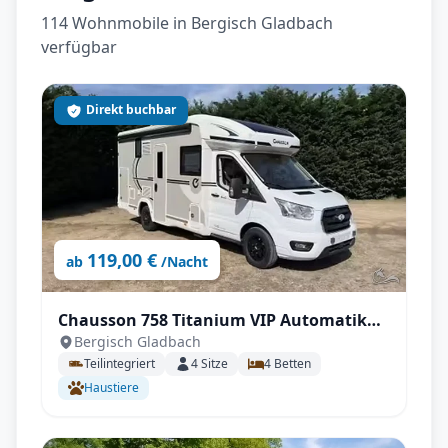
114 Wohnmobile in Bergisch Gladbach
verfügbar
Direkt buchbar
119,00 €
ab
/Nacht
Chausson 758 Titanium VIP Automatik
Bergisch Gladbach
mit sehr guter Grundausstattung
Teilintegriert
4
Sitze
4
Betten
Haustiere