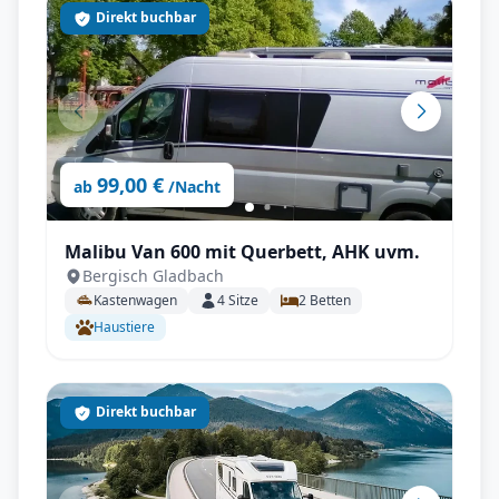
Direkt buchbar
99,00 €
ab
/Nacht
Malibu Van 600 mit Querbett, AHK uvm.
Bergisch Gladbach
Kastenwagen
4
Sitze
2
Betten
Haustiere
Direkt buchbar