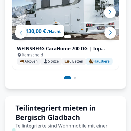
130,00 €
ab
/Nacht
WEINSBERG CaraHome 700 DG | Top
Remscheid
Ausstattung: Klimaanlage, Markise,
Alkoven
5
Sitze
6
Betten
Haustiere
Navigation, Rückfahrkamera, uvm.
Teilintegriert mieten in
Bergisch Gladbach
Teilintegrierte sind Wohnmobile mit einer