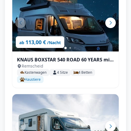
113,00 €
ab
/Nacht
KNAUS BOXSTAR 540 ROAD 60 YEARS mit
Remscheid
Aufstelldach | Top Ausstattung: Markise,
Kastenwagen
4
Sitze
4
Betten
Navigation, Rückfahrkamera, uvm.
Haustiere