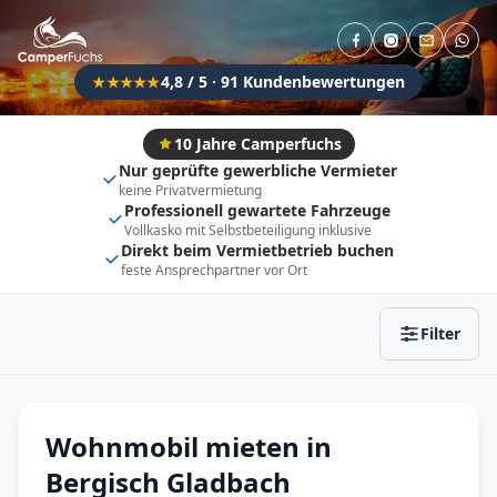
Direkt buchbar
Haustier erlaubt
Flexibel (±3 Tage)
Anhängerkupplung
4,8 / 5 · 91 Kundenbewertungen
★★★★★
Fahrzeugtyp
Vollintegriert
Kastenwagen
10 Jahre Camperfuchs
Nur geprüfte gewerbliche Vermieter
Alkoven
Teil-Integriert
keine Privatvermietung
Professionell gewartete Fahrzeuge
Wohnwagen
Vollkasko mit Selbstbeteiligung inklusive
Direkt beim Vermietbetrieb buchen
feste Ansprechpartner vor Ort
Zurücksetzen
Ergebnisse anzeigen
Filter
Wohnmobil mieten in
Bergisch Gladbach