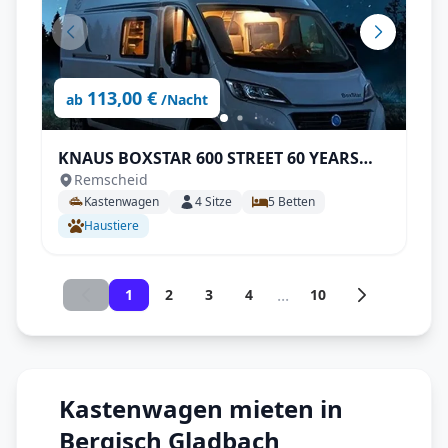
113,00 €
ab
/Nacht
KNAUS BOXSTAR 600 STREET 60 YEARS
Remscheid
mit Aufstelldach | Top Ausstattung:
Kastenwagen
4
Sitze
5
Betten
Automatik, Klimaanlange, Markise,
Haustiere
Navigation, Rückfahrkamera, uvm.
...
1
2
3
4
10
Kastenwagen mieten in
Bergisch Gladbach