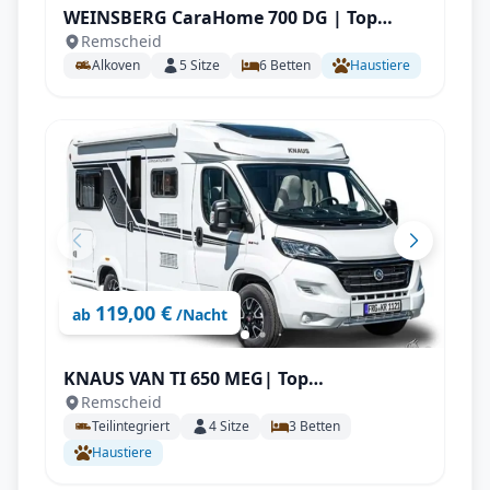
WEINSBERG CaraHome 700 DG | Top
Remscheid
Ausstattung: Klimaanlage, Markise,
Alkoven
5
Sitze
6
Betten
Haustiere
Navigation, Rückfahrkamera, uvm.
119,00 €
ab
/Nacht
KNAUS VAN TI 650 MEG| Top
Remscheid
Ausstattung: Klimaanlange, Markise,
Teilintegriert
4
Sitze
3
Betten
Navigation, Rückfahrkamera, SAT & TV
Haustiere
uvm.