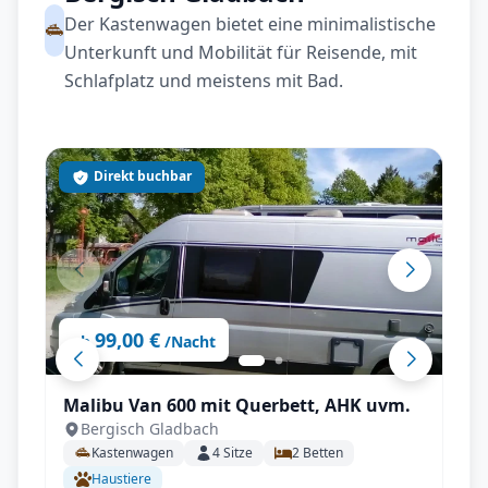
Der Kastenwagen bietet eine minimalistische
Unterkunft und Mobilität für Reisende, mit
Schlafplatz und meistens mit Bad.
Direkt buchbar
99,00 €
ab
/Nacht
Malibu Van 600 mit Querbett, AHK uvm.
Bergisch Gladbach
Kastenwagen
4
Sitze
2
Betten
Haustiere