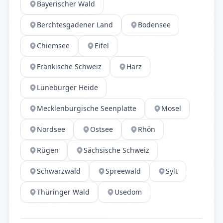
Bayerischer Wald
Berchtesgadener Land
Bodensee
Chiemsee
Eifel
Fränkische Schweiz
Harz
Lüneburger Heide
Mecklenburgische Seenplatte
Mosel
Nordsee
Ostsee
Rhön
Rügen
Sächsische Schweiz
Schwarzwald
Spreewald
Sylt
Thüringer Wald
Usedom