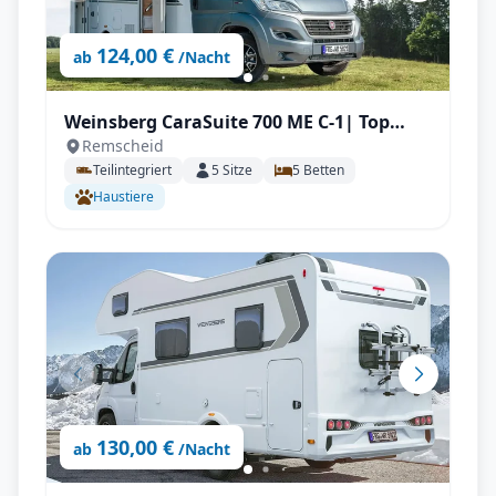
124,00 €
ab
/Nacht
Weinsberg CaraSuite 700 ME C-1| Top
Remscheid
Ausstattung: Automatik, Klimaanlage,
Teilintegriert
5
Sitze
5
Betten
Markise, Navigation, Rückfahrkamera,
Haustiere
uvm.
130,00 €
ab
/Nacht