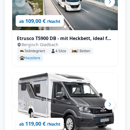
109,00 €
ab
/Nacht
Etrusco T5900 DB - mit Heckbett, ideal für
Bergisch Gladbach
2Personen
Teilintegriert
4
Sitze
2
Betten
Haustiere
119,00 €
ab
/Nacht